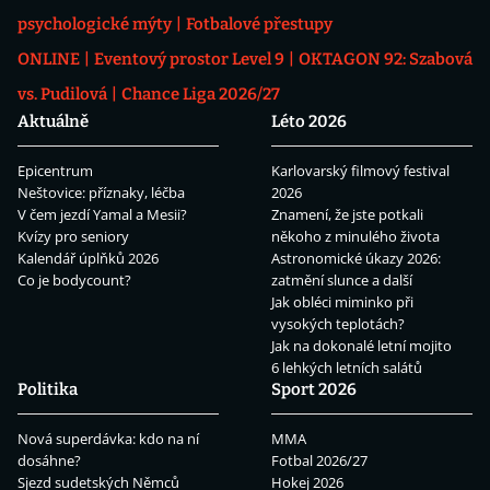
psychologické mýty
Fotbalové přestupy
ONLINE
Eventový prostor Level 9
OKTAGON 92: Szabová
vs. Pudilová
Chance Liga 2026/27
Aktuálně
Léto 2026
Epicentrum
Karlovarský filmový festival
Neštovice: příznaky, léčba
2026
V čem jezdí Yamal a Mesii?
Znamení, že jste potkali
Kvízy pro seniory
někoho z minulého života
Kalendář úplňků 2026
Astronomické úkazy 2026:
Co je bodycount?
zatmění slunce a další
Jak obléci miminko při
vysokých teplotách?
Jak na dokonalé letní mojito
6 lehkých letních salátů
Politika
Sport 2026
Nová superdávka: kdo na ní
MMA
dosáhne?
Fotbal 2026/27
Sjezd sudetských Němců
Hokej 2026