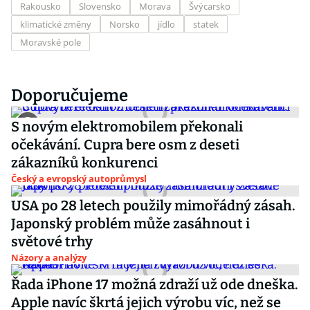
Rakousko
Slovensko
Morava
Švýcarsko
klimatické změny
Norsko
jídlo
statek
Moravské pole
Doporučujeme
S novým elektromobilem překonali
očekávání. Cupra bere osm z deseti
zákazníků konkurenci
Český a evropský autoprůmysl
USA po 28 letech použily mimořádný zásah.
Japonský problém může zasáhnout i
světové trhy
Názory a analýzy
Řada iPhone 17 možná zdraží už ode dneška.
Apple navíc škrtá jejich výrobu víc, než se