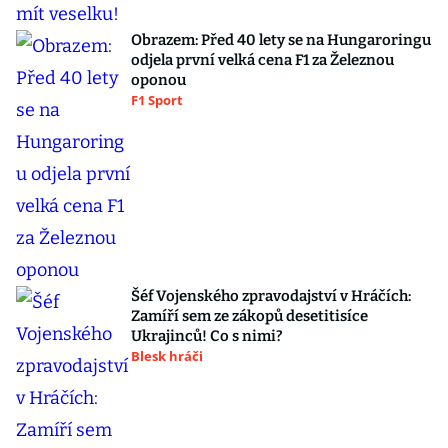
Obrazem: Před 40 lety se na Hungaroringu
odjela první velká cena F1 za Železnou
oponou
F1 Sport
Šéf Vojenského zpravodajství v Hráčích:
Zamíří sem ze zákopů desetitisíce
Ukrajinců! Co s nimi?
Blesk hráči