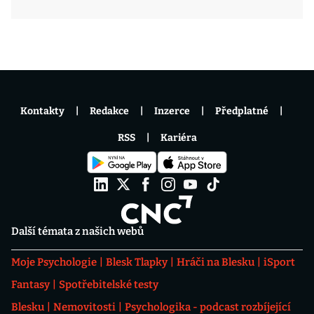
Kontakty
Redakce
Inzerce
Předplatné
RSS
Kariéra
Další témata z našich webů
Moje Psychologie
Blesk Tlapky
Hráči na Blesku
iSport
Fantasy
Spotřebitelské testy
Blesku
Nemovitosti
Psychologika - podcast rozbíjející