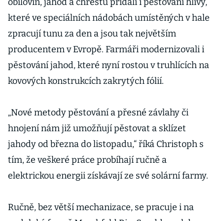
obilovin, jahod a chřestu přidali i pěstování hlívy,
které ve speciálních nádobách umístěných v hale
zpracují tunu za den a jsou tak největším
producentem v Evropě. Farmáři modernizovali i
pěstování jahod, které nyní rostou v truhlících na
kovových konstrukcích zakrytých fólií.
„Nové metody pěstování a přesné závlahy či
hnojení nám již umožňují pěstovat a sklízet
jahody od března do listopadu,“ říká Christoph s
tím, že veškeré práce probíhají ručně a
elektrickou energii získávají ze své solární farmy.
Ručně, bez větší mechanizace, se pracuje i na