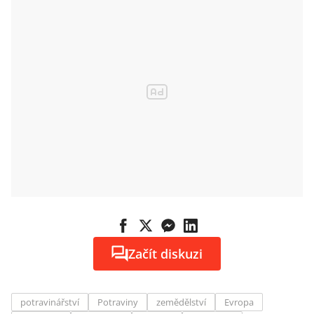
Začít diskuzi
potravinářství
Potraviny
zemědělství
Evropa