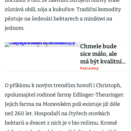
Böchzelt s tím, že hlavním zdrojem obživy stále
zůstává obilí, sója a kukuřice. Tradiční komodity
pěstuje na šedesáti hektarech a minikiwi na
jednom.
Chmele bude
sice málo, ale
má být kvalitní.
Farmáře trápí
Potraviny
počasí a drahé
vstupy
O příklonu k novým trendům hovoří i Christoph,
spolumajitel rodinné farmy Edlinger-Theuringer.
Jejich farma na Moravském poli existuje již déle
než 260 let. Hospodaří na čtyřech stovkách
hektarů a dvacet z nich je v bio režimu. Kromě