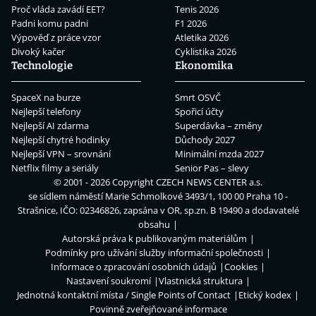
Proč vláda zavádí EET?
Tenis 2026
Padni komu padni
F1 2026
Výpověď z práce vzor
Atletika 2026
Divoký kačer
Cyklistika 2026
Technologie
Ekonomika
SpaceX na burze
Smrt OSVČ
Nejlepší telefony
Spořicí účty
Nejlepší AI zdarma
Superdávka – změny
Nejlepší chytré hodinky
Důchody 2027
Nejlepší VPN – srovnání
Minimální mzda 2027
Netflix filmy a seriály
Senior Pas – slevy
© 2001 - 2026 Copyright
CZECH NEWS CENTER a.s.
se sídlem náměstí Marie Schmolkové 3493/1, 100 00 Praha 10 -
Strašnice, IČO: 02346826, zapsána v OR, sp.zn. B 19490 a dodavatelé
obsahu
Autorská práva k publikovaným materiálům
Podmínky pro užívání služby informační společnosti
Informace o zpracování osobních údajů
Cookies
Nastavení soukromí
Vlastnická struktura
Jednotná kontaktní místa / Single Points of Contact
Etický kodex
Povinně zveřejňované informace