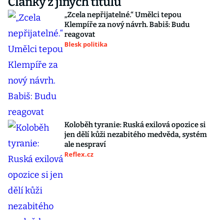
Články z jiných titulů
„Zcela nepřijatelné.“ Umělci tepou
Klempíře za nový návrh. Babiš: Budu
reagovat
Blesk politika
Koloběh tyranie: Ruská exilová opozice si
jen dělí kůži nezabitého medvěda, systém
ale nespraví
Reflex.cz