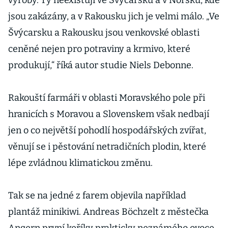
výroby. Ty neexistují ve Švýcarsku a v Norsku, kde
jsou zakázány, a v Rakousku jich je velmi málo. „Ve
Švýcarsku a Rakousku jsou venkovské oblasti
ceněné nejen pro potraviny a krmivo, které
produkují,“ říká autor studie Niels Debonne.
Rakouští farmáři v oblasti Moravského pole při
hranicích s Moravou a Slovenskem však nedbají
jen o co největší pohodlí hospodářských zvířat,
věnují se i pěstování netradičních plodin, které
lépe zvládnou klimatickou změnu.
Tak se na jedné z farem objevila například
plantáž minikiwi. Andreas Böchzelt z městečka