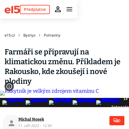
Předplatné
e15.cz
Byznys
Potraviny
Farmáři se připravují na
klimatickou změnu. Příkladem je
Rakousko, kde zkoušejí i nové
plodiny
13
Fotogale
Michal Nosek
0
11. září 2022
·
12:30