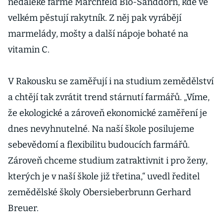
nedaleké farmě Marchfeld Bio-Sanddorn, kde ve
velkém pěstují rakytník. Z něj pak vyrábějí
marmelády, mošty a další nápoje bohaté na
vitamin C.
V Rakousku se zaměřují i na studium zemědělství
a chtějí tak zvrátit trend stárnutí farmářů. „Víme,
že ekologické a zároveň ekonomické zaměření je
dnes nevyhnutelné. Na naší škole posilujeme
sebevědomí a flexibilitu budoucích farmářů.
Zároveň chceme studium zatraktivnit i pro ženy,
kterých je v naší škole již třetina,“ uvedl ředitel
zemědělské školy Obersieberbrunn Gerhard
Breuer.