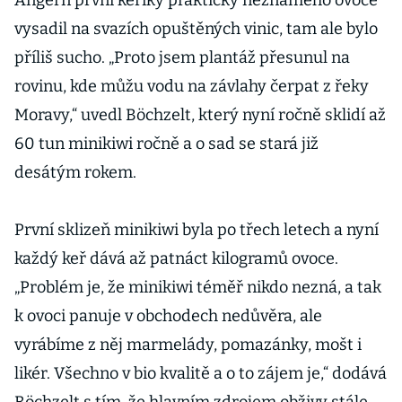
Angern první keříky prakticky neznámého ovoce
vysadil na svazích opuštěných vinic, tam ale bylo
příliš sucho. „Proto jsem plantáž přesunul na
rovinu, kde můžu vodu na závlahy čerpat z řeky
Moravy,“ uvedl Böchzelt, který nyní ročně sklidí až
60 tun minikiwi ročně a o sad se stará již
desátým rokem.
První sklizeň minikiwi byla po třech letech a nyní
každý keř dává až patnáct kilogramů ovoce.
„Problém je, že minikiwi téměř nikdo nezná, a tak
k ovoci panuje v obchodech nedůvěra, ale
vyrábíme z něj marmelády, pomazánky, mošt i
likér. Všechno v bio kvalitě a o to zájem je,“ dodává