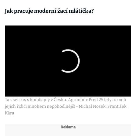
Jak pracuje moderní žací mlátička?
Tak šel čas s kombajny v Česku. Agronom: Před 25 lety to měli
jejich řidiči mnohem nepohodlnější • Michal Nosek, František
Kára