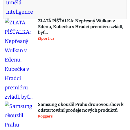
ZLATÁ PÍŠŤALKA: Nepřesný Wulkan v
Edenu, Kubečka v Hradci premiéru zvládl,
byť…
iSport.cz
Samsung okouzlil Prahu dronovou show k
odstartování prodeje nových produktů
Poggers