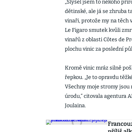
„Slyšel jsem to někoho přir
dětinské, ale já se zhruba
vinaři, protože my na těch v
Le Figaro smutek kvůli zmrz
vinařů z oblasti Côtes de Pr
plochu vinic za poslední půl
Kromě vinic mráz silně pošk
řepkou. „Je to opravdu těžk
Všechny moje stromy jsou m
úrodu,“ citovala agentura
Joulaina.
Francouz
příliš al