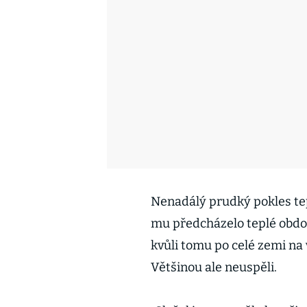
Nenadálý prudký pokles tep
mu předcházelo teplé obdob
kvůli tomu po celé zemi na v
Většinou ale neuspěli.