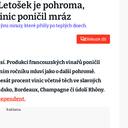
 Letošek je pohroma,
inic poničil mráz
Diskuze (
0
)
sí. Produkci francouzských vinařů poničil
šním ročníku mluví jako o další pohromě.
sát procent vinic včetně těch ve slavných
ndsko, Bordeaux, Champagne či údolí Rhôny.
dependent.