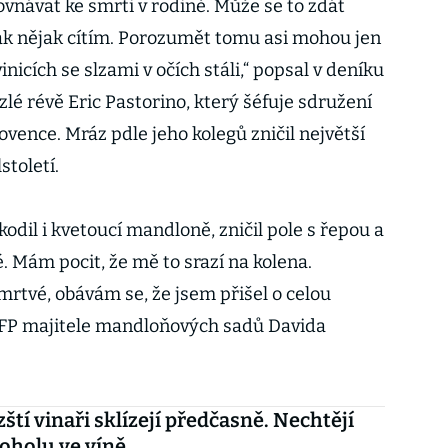
ovnávat ke smrti v rodině. Může se to zdát
 tak nějak cítím. Porozumět tomu asi mohou jen
inicích se slzami v očích stáli,“ popsal v deníku
lé révě Eric Pastorino, který šéfuje sdružení
ovence. Mráz pdle jeho kolegů zničil největší
století.
odil i kvetoucí mandloně, zničil pole s řepou a
é. Mám pocit, že mě to srazí na kolena.
rtvé, obávám se, že jsem přišel o celou
 AFP majitele mandloňových sadů Davida
ští vinaři sklízejí předčasně. Nechtějí
koholu ve víně