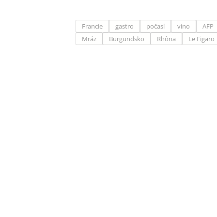
Francie
gastro
počasí
víno
AFP
Mráz
Burgundsko
Rhôna
Le Figaro