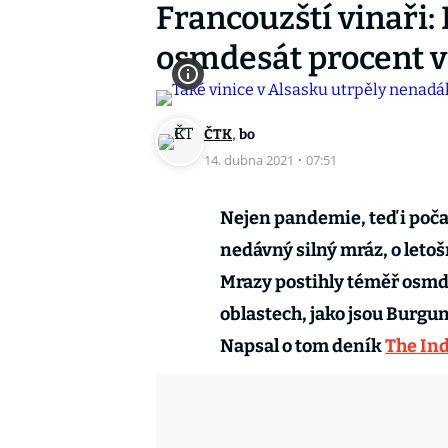
Francouzští vinaři:
osmdesát procent v
,
ČTK
bo
14. dubna 2021
·
07:51
Nejen pandemie, teď i poča
nedávný silný mráz, o leto
Mrazy postihly téměř osmde
oblastech, jako jsou Burgu
Napsal o tom deník
The In