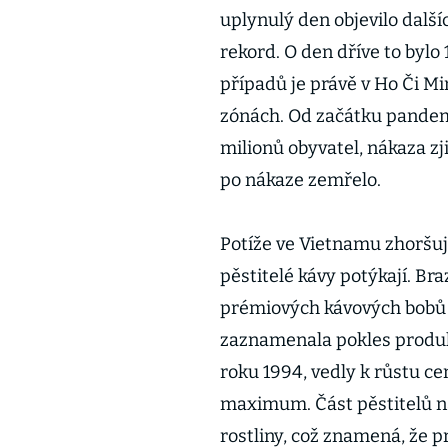
uplynulý den objevilo další
rekord. O den dříve to bylo
případů je právě v Ho Či M
zónách. Od začátku pandem
milionů obyvatel, nákaza zjist
po nákaze zemřelo.
Potíže ve Vietnamu zhoršují
pěstitelé kávy potýkají. Br
prémiových kávových bobů a
zaznamenala pokles produkc
roku 1994, vedly k růstu c
maximum. Část pěstitelů n
rostliny, což znamená, že p