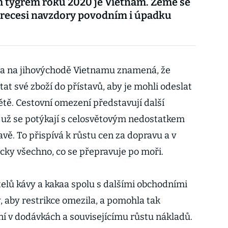
 tygrem roku 2020 je Vietnam. Země se
recesi navzdory povodním i úpadku
a na jihovýchodě Vietnamu znamená, že
at své zboží do přístavů, aby je mohli odeslat
tě. Cestovní omezení představují další
 už se potýkají s celosvětovým nedostatkem
ě. To přispívá k růstu cen za dopravu a v
cky všechno, co se přepravuje po moři.
elů kávy a kakaa spolu s dalšími obchodními
, aby restrikce omezila, a pomohla tak
í v dodávkách a souvisejícímu růstu nákladů.