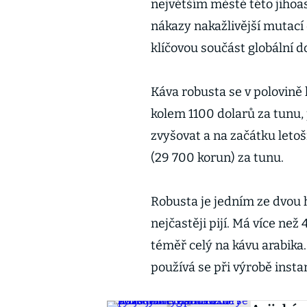
největším městě této jihoas
nákazy nakažlivější mutací 
klíčovou součást globální do
Káva robusta se v polovině
kolem 1100 dolarů za tunu, 
zvyšovat a na začátku leto
(29 700 korun) za tunu.
Robusta je jedním ze dvou h
nejčastěji pijí. Má více ne
téměř celý na kávu arabika
používá se při výrobě inst