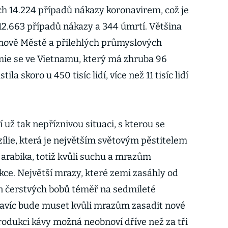
ch 14.224 případů nákazy koronavirem, což je
 12.663 případů nákazy a 344 úmrtí. Většina
inově Městě a přilehlých průmyslových
ie se ve Vietnamu, který má zhruba 96
ila skoro u 450 tisíc lidí, více než 11 tisíc lidí
 už tak nepříznivou situaci, s kterou se
azílie, která je největším světovým pěstitelem
rabika, totiž kvůli suchu a mrazům
e. Největší mrazy, které zemi zasáhly od
en čerstvých bobů téměř na sedmileté
avíc bude muset kvůli mrazům zasadit nové
rodukci kávy možná neobnoví dříve než za tři