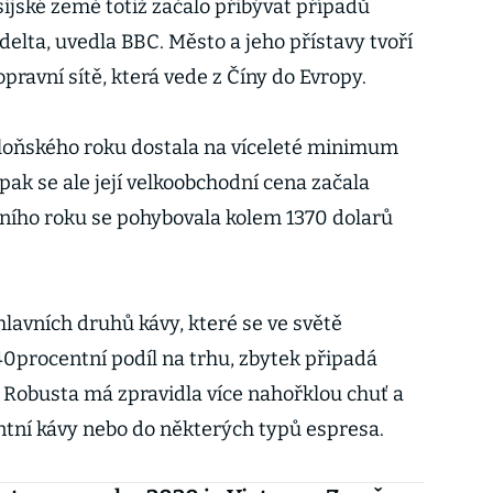
ijské země totiž začalo přibývat případů
delta, uvedla BBC. Město a jeho přístavy tvoří
pravní sítě, která vede z Číny do Evropy.
 loňského roku dostala na víceleté minimum
pak se ale její velkoobchodní cena začala
šního roku se pohybovala kolem 1370 dolarů
lavních druhů kávy, které se ve světě
ž 40procentní podíl na trhu, zbytek připadá
. Robusta má zpravidla více nahořklou chuť a
antní kávy nebo do některých typů espresa.