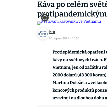
Káva po celém světě
protipandemickým
ČTK
30. srpna 2021
·
14:35
Protiepidemická opatření 
kávy na světových trzích. K
Vietnam, jen od začátku rok
2000 dolarů (43 300 korun) 
Martina Doležela z velkoo
koncových produktů pouze 
uzavírají na dlouhou dobu a