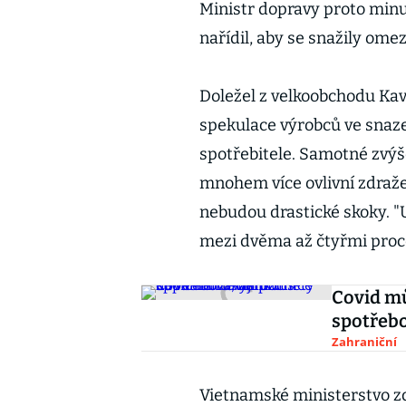
Ministr dopravy proto min
nařídil, aby se snažily ome
Doležel z velkoobchodu Kavo
spekulace výrobců ve snaze
spotřebitele. Samotné zvýš
mnohem více ovlivní zdražení
nebudou drastické skoky. "
mezi dvěma až čtyřmi proce
Covid mů
spotřebo
Zahraniční
Vietnamské ministerstvo zd