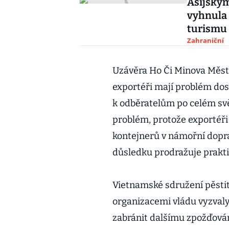
Asijským
vyhnula 
turismu
Zahraniční
Uzávěra Ho Či Minova Měst
exportéři mají problém dost
k odběratelům po celém svě
problém, protože exportéři
kontejnerů v námořní doprav
důsledku prodražuje prakti
Vietnamské sdružení pěstit
organizacemi vládu vyzvaly
zabránit dalšímu zpožďován