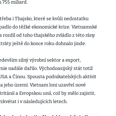
ch 755 miliard.
řeba i Thajsko, které se kvůli nedostatku
padlo do těžké ekonomické krize. Vietnamské
rozdíl od toho thajského zvládlo z této rány
ráty ještě do konce roku dohnalo jinde.
ředevším silný výrobní sektor a export,
e nadále dařilo. Východoasijský stát totiž
 USA a Čínou. Spousta podnikatelských aktivit
na jeho území. Vietnam loni uzavřel nové
itánií a Evropskou unií, což by mělo zajistit,
zkvétat i v následujících letech.