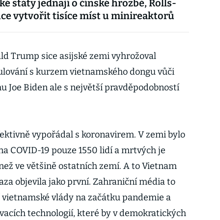
ké státy jednají o čínské hrozbě, Rolls-
ce vytvořit tisíce míst u minireaktorů
ld Trump sice asijské zemi vyhrožoval
lování s kurzem vietnamského dongu vůči
mu Joe Biden ale s největší pravděpodobností
fektivně vypořádal s koronavirem. V zemi bylo
na COVID-19 pouze 1550 lidí a mrtvých je
než ve většině ostatních zemí. A to Vietnam
aza objevila jako první. Zahraniční média to
í vietnamské vlády na začátku pandemie a
cích technologií, které by v demokratických