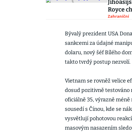
Jihoasijs
Royce ch
Zahraniční
Bývalý prezident USA Dona
sankcemi za údajné manipu
dolaru, nový šéf Bílého do
takto tvrdý postup nezvolí.
Vietnam se rovněž velice e
dosud pozitivně testováno 
oficiálně 35, výrazně méně 
sousedí s Čínou, kde se nák
vysvětlují pohotovou reakc
masovým nasazením sledova