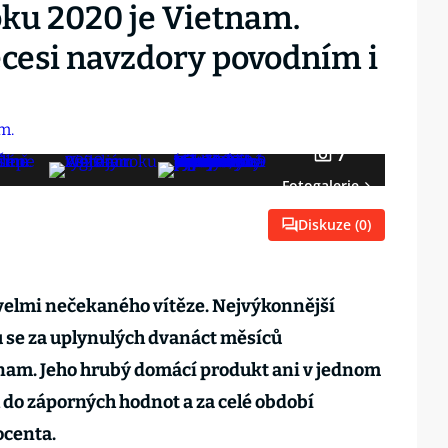
ku 2020 je Vietnam.
cesi navzdory povodním i
7
Fotogalerie
Diskuze (
0
)
velmi nečekaného vítěze. Nejvýkonnější
se za uplynulých dvanáct měsíců
am. Jeho hrubý domácí produkt ani v jednom
l do záporných hodnot a za celé období
ocenta.