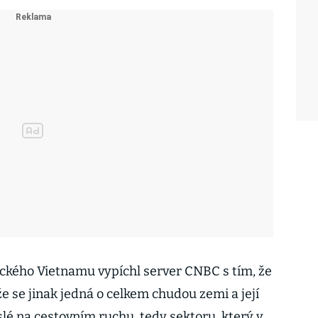
ckého Vietnamu vypíchl server CNBC s tím, že
že se jinak jedná o celkem chudou zemi a její
lé na cestovním ruchu, tedy sektoru, který v