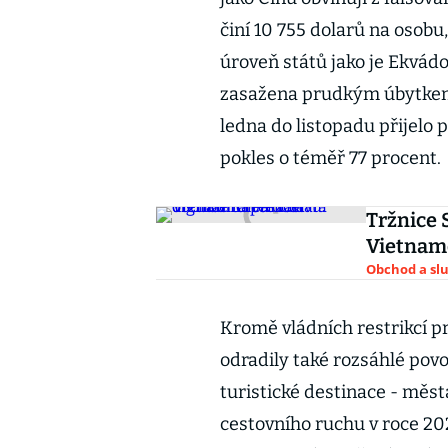
činí 10 755 dolarů na osobu,
úroveň států jako je Ekvádo
zasažena prudkým úbytkem 
ledna do listopadu přijelo
pokles o téměř 77 procent.
Tržnice 
Vietnamc
Obchod a sl
Kromě vládních restrikcí p
odradily také rozsáhlé pov
turistické destinace - měs
cestovního ruchu v roce 202