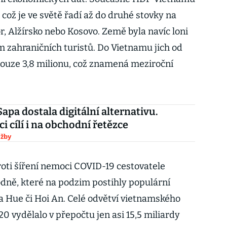
 což je ve světě řadí až do druhé stovky na
r, Alžírsko nebo Kosovo. Země byla navíc loni
zahraničních turistů. Do Vietnamu jich od
 pouze 3,8 milionu, což znamená meziroční
Sapa dostala digitální alternativu.
i cílí i na obchodní řetězce
užby
roti šíření nemoci COVID-19 cestovatele
odně, které na podzim postihly populární
ta Hue či Hoi An. Celé odvětví vietnamského
0 vydělalo v přepočtu jen asi 15,5 miliardy