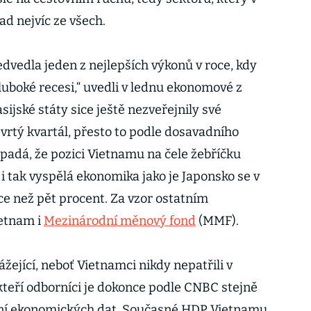
d nejvíc ze všech.
vedla jeden z nejlepších výkonů v roce, kdy
luboké recesi,“ uvedli v lednu ekonomové z
ijské státy sice ještě nezveřejnily své
vrtý kvartál, přesto to podle dosavadního
padá, že pozici Vietnamu na čele žebříčku
i tak vyspělá ekonomika jako je Japonsko se v
ce než pět procent. Za vzor ostatním
etnam i
Mezinárodní měnový fond
(MMF).
žející, neboť Vietnamci nikdy nepatřili v
teří odborníci je dokonce podle CNBC stejně
vání ekonomických dat. Současné HDP Vietnamu