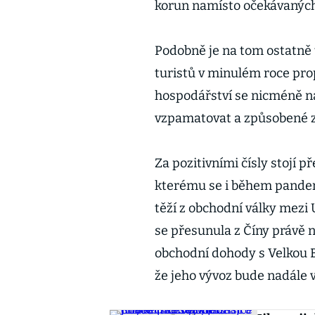
korun namísto očekávaný
Podobně je na tom ostatně t
turistů v minulém roce pro
hospodářství se nicméně na 
vzpamatovat a způsobené zt
Za pozitivními čísly stojí p
kterému se i během pandemi
těží z obchodní války mezi
se přesunula z Číny právě 
obchodní dohody s Velkou Br
že jeho vývoz bude nadále v