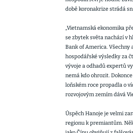
době koronakrize strádá sna
„Vietnamská ekonomika před
se zbytek světa nachází v h
Bank of America. Všechny as
hospodářské výsledky za čt
vývoje a odhadů expertů vy
nemá kdo ohrozit. Dokonce 
loňském roce propadla o ví
rozvojovým zemím dává Vi
Úspěch Hanoje je velmi zará
regionu k premiantům. Něk
jako Čínu obviňují z falšo