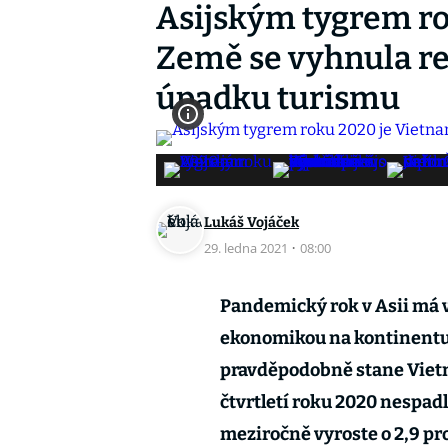
Asijským tygrem ro
Země se vyhnula re
úpadku turismu
Lukáš Vojáček
29. ledna 2021
·
08:00
Pandemický rok v Asii má 
ekonomikou na kontinentu 
pravděpodobně stane Vietn
čtvrtletí roku 2020 nespad
meziročně vyroste o 2,9 pr