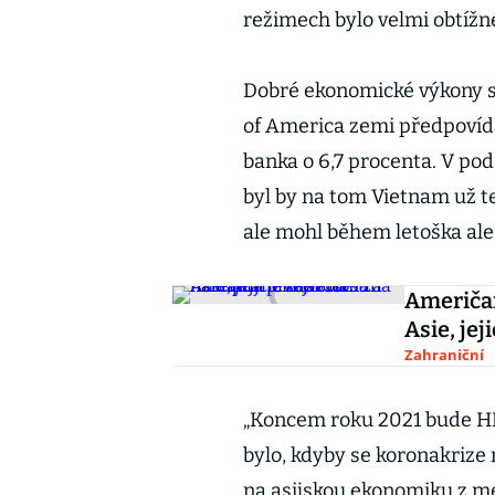
režimech bylo velmi obtíž
Dobré ekonomické výkony se
of America zemi předpovíd
banka o 6,7 procenta. V pod
byl by na tom Vietnam už te
ale mohl během letoška ale
Američan
Asie, jej
Zahraniční
„Koncem roku 2021 bude HDP
bylo, kdyby se koronakrize 
na asijskou ekonomiku z m