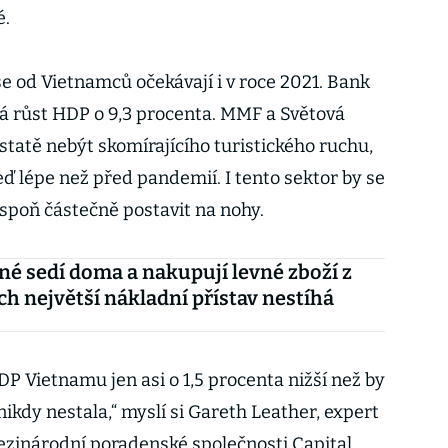
né.
 od Vietnamců očekávají i v roce 2021. Bank
á růst HDP o 9,3 procenta. MMF a Světová
statě nebýt skomírajícího turistického ruchu,
ď lépe než před pandemií. I tento sektor by se
spoň částečně postavit na nohy.
é sedí doma a nakupují levné zboží z
ich největší nákladní přístav nestíhá
 Vietnamu jen asi o 1,5 procenta nižší než by
nikdy nestala,“ myslí si Gareth Leather, expert
ezinárodní poradenské společnosti Capital