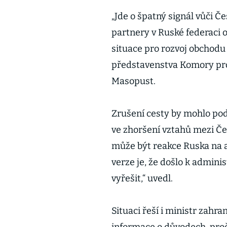
„Jde o špatný signál vůči 
partnery v Ruské federaci 
situace pro rozvoj obchodu
představenstva Komory pro
Masopust.
Zrušení cesty by mohlo po
ve zhoršení vztahů mezi Č
může být reakce Ruska na a
verze je, že došlo k admin
vyřešit,“ uvedl.
Situaci řeší i ministr zahr