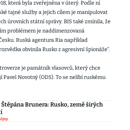
18, která byla zveřejněna v úterý. Podle ní
ké tajné služby a jejich cílem je manipulovat
h úrovních státní správy. BIS také zmínila, že
ím problémem je naddimenzovaná
Česku. Ruská agentura Ria například
rozvědka obvinila Rusko z agresivní špionáže“.
troverze je památník vlasovců, který chce
í Pavel Novotný (ODS). To se nelíbí ruskému
 Štěpána Brunera: Rusko, země širých
í
lýzy