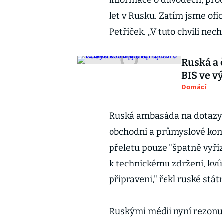
informace o důvodech, proč
let v Rusku. Zatím jsme ofic
Petříček. „V tuto chvíli nech
Ruská a 
BIS ve v
Domácí
Ruská ambasáda na dotazy 
obchodní a průmyslové kom
přeletu pouze "špatně vyř
k technickému zdržení, kvůl
připraveni," řekl ruské stá
Ruskými médii nyní rezonu