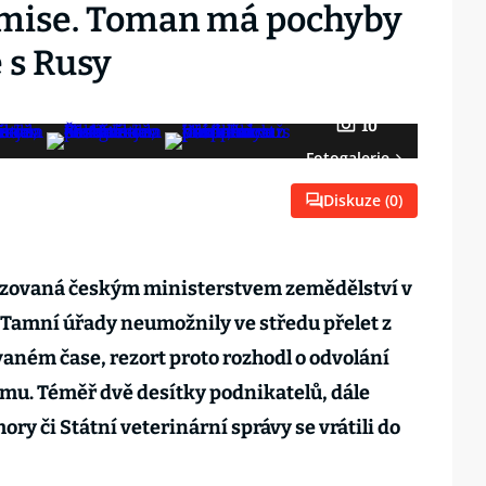
mise. Toman má pochyby
 s Rusy
10
Fotogalerie
Diskuze (
0
)
izovaná českým ministerstvem zemědělství v
 Tamní úřady neumožnily ve středu přelet z
ném čase, rezort proto rozhodl o odvolání
mu. Téměř dvě desítky podnikatelů, dále
ry či Státní veterinární správy se vrátili do