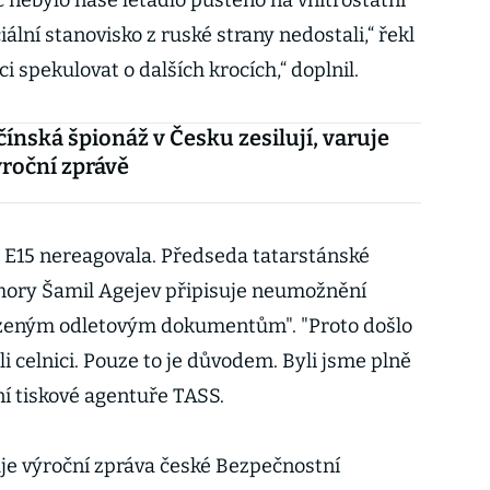
 nebylo naše letadlo puštěno na vnitrostátní
iální stanovisko z ruské strany nedostali,“ řekl
ci spekulovat o dalších krocích,“ doplnil.
čínská špionáž v Česku zesilují, varuje
ýroční zprávě
E15 nereagovala. Předseda tatarstánské
ory Šamil Agejev připisuje neumožnění
ízeným odletovým dokumentům". "Proto došlo
i celnici. Pouze to je důvodem. Byli jsme plně
tní tiskové agentuře TASS.
je výroční zpráva české Bezpečnostní