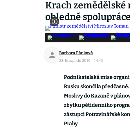
Krach zemědělské 
ohledně spolupráce
Barbora Pánková
28. listopadu 2019
·
14:45
Podnikatelská mise organ
Rusku skončila předčasně.
Moskvy do Kazaně v plánova
zbytku pětidenního progra
zástupci Potravinářské komo
Prahy.