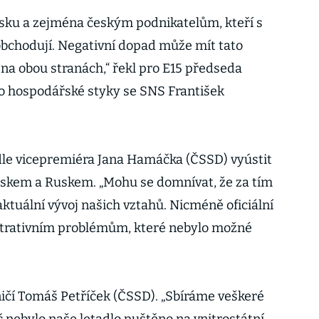
Česku a zejména českým podnikatelům, kteří s
obchodují. Negativní dopad může mít tato
 na obou stranách,“ řekl pro E15 předseda
 hospodářské styky se SNS František
dle vicepremiéra Jana Hamáčka (ČSSD) vyústit
eskem a Ruskem. „Mohu se domnívat, že za tím
ktuální vývoj našich vztahů. Nicméně oficiální
istrativním problémům, které nebylo možné
aničí Tomáš Petříček (ČSSD). „Sbíráme veškeré