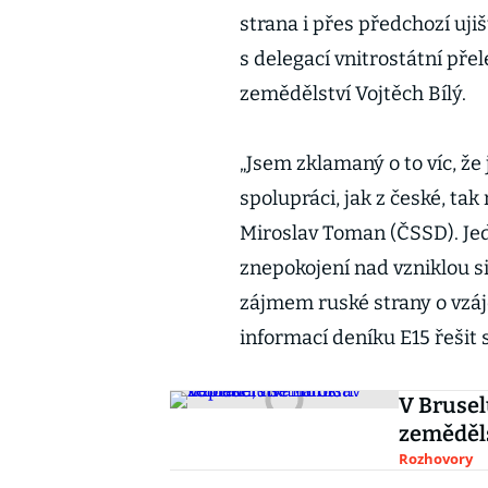
strana i přes předchozí uj
s delegací vnitrostátní přel
zemědělství Vojtěch Bílý.
„Jsem zklamaný o to víc, ž
spolupráci, jak z české, tak
Miroslav Toman (ČSSD). Je
znepokojení nad vzniklou s
zájmem ruské strany o vzáj
informací deníku E15 řešit
V Brusel
zeměděl
Rozhovory