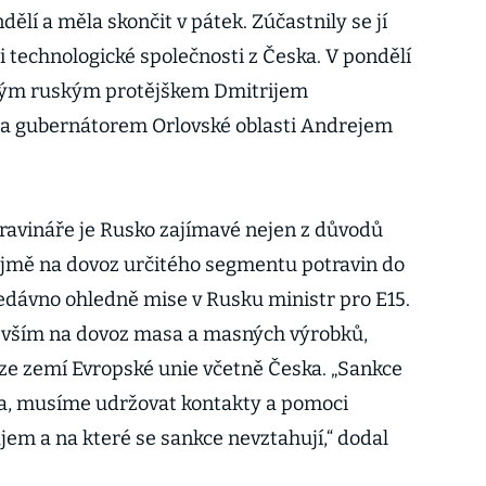
ělí a měla skončit v pátek. Zúčastnily se jí
 technologické společnosti z Česka. V pondělí
svým ruským protějškem Dmitrijem
a gubernátorem Orlovské oblasti Andrejem
ravináře je Rusko zajímavé nejen z důvodů
jmě na dovoz určitého segmentu potravin do
edávno ohledně mise v Rusku ministr pro E15.
evším na dovoz masa a masných výrobků,
ze zemí Evropské unie včetně Česka. „Sankce
a, musíme udržovat kontakty a pomoci
jem a na které se sankce nevztahují,“ dodal