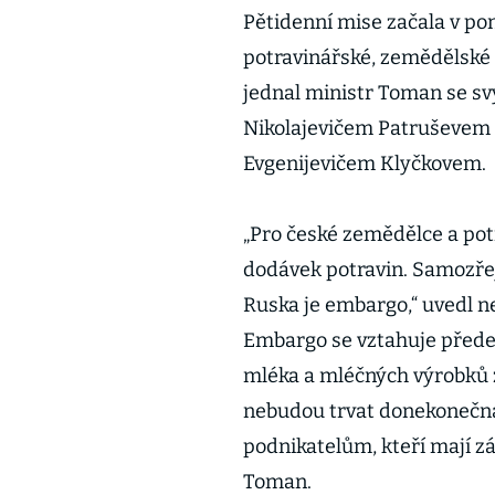
Pětidenní mise začala v pond
potravinářské, zemědělské i
jednal ministr Toman se 
Nikolajevičem Patruševem 
Evgenijevičem Klyčkovem.
„Pro české zemědělce a pot
dodávek potravin. Samozře
Ruska je embargo,“ uvedl n
Embargo se vztahuje před
mléka a mléčných výrobků 
nebudou trvat donekonečn
podnikatelům, kteří mají zá
Toman.