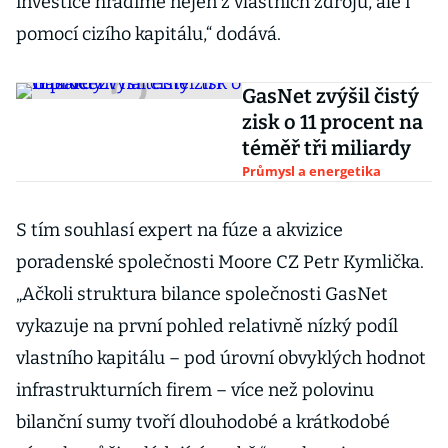
investice hradíme nejen z vlastních zdrojů, ale i
pomocí cizího kapitálu,“ dodává.
GasNet zvýšil čistý
zisk o 11 procent na
téměř tři miliardy
Průmysl a energetika
S tím souhlasí expert na fúze a akvizice
poradenské společnosti Moore CZ Petr Kymlička.
„Ačkoli struktura bilance společnosti GasNet
vykazuje na první pohled relativně nízký podíl
vlastního kapitálu – pod úrovní obvyklých hodnot
infrastrukturních firem – více než polovinu
bilanční sumy tvoří dlouhodobé a krátkodobé