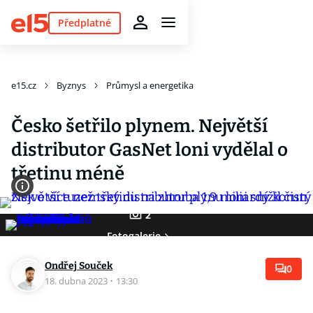
Předplatné
e15.cz
Byznys
Průmysl a energetika
Česko šetřilo plynem. Největší
distributor GasNet loni vydělal o
třetinu méně
2
Fotogalerie
Ondřej Souček
0
18. dubna 2023
·
13:30