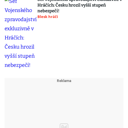
Hráčích: Česku hrozil vyšší stupeň
nebezpečí!
Blesk hráči