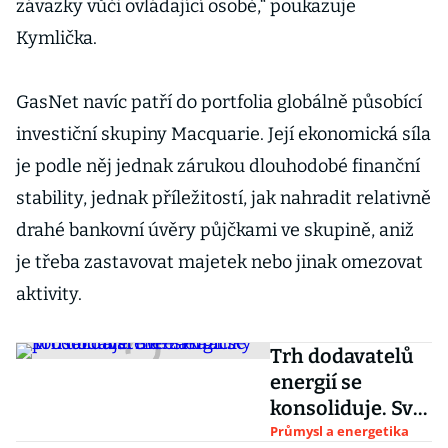
závazky vůči ovládající osobě,“ poukazuje
Kymlička.
GasNet navíc patří do portfolia globálně působící
investiční skupiny Macquarie. Její ekonomická síla
je podle něj jednak zárukou dlouhodobé finanční
stability, jednak příležitostí, jak nahradit relativně
drahé bankovní úvěry půjčkami ve skupině, aniž
je třeba zastavovat majetek nebo jinak omezovat
aktivity.
Trh dodavatelů
energií se
konsoliduje. Své
zákazníky
Průmysl a energetika