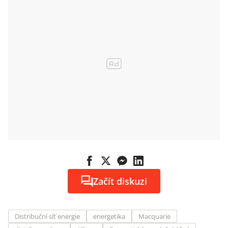
Začít diskuzi
Distribuční síť energie
energetika
Macquarie