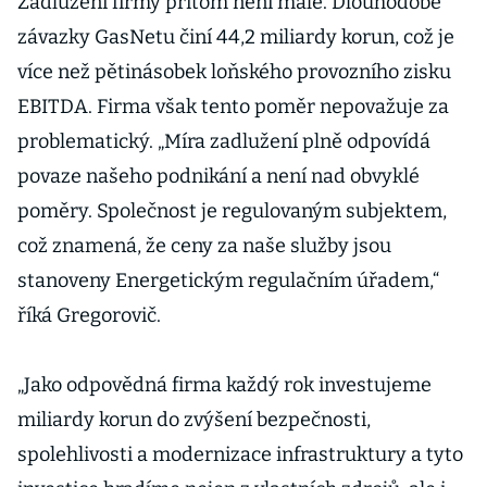
Zadlužení firmy přitom není malé. Dlouhodobé
závazky GasNetu činí 44,2 miliardy korun, což je
více než pětinásobek loňského provozního zisku
EBITDA. Firma však tento poměr nepovažuje za
problematický. „Míra zadlužení plně odpovídá
povaze našeho podnikání a není nad obvyklé
poměry. Společnost je regulovaným subjektem,
což znamená, že ceny za naše služby jsou
stanoveny Energetickým regulačním úřadem,“
říká Gregorovič.
„Jako odpovědná firma každý rok investujeme
miliardy korun do zvýšení bezpečnosti,
spolehlivosti a modernizace infrastruktury a tyto