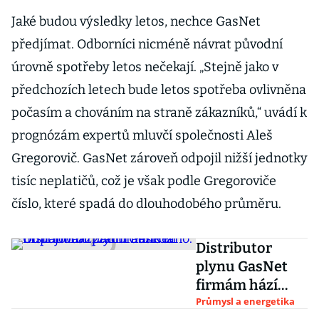
Jaké budou výsledky letos, nechce GasNet
předjímat. Odborníci nicméně návrat původní
úrovně spotřeby letos nečekají. „Stejně jako v
předchozích letech bude letos spotřeba ovlivněna
počasím a chováním na straně zákazníků,“ uvádí k
prognózám expertů mluvčí společnosti Aleš
Gregorovič. GasNet zároveň odpojil nižší jednotky
tisíc neplatičů, což je však podle Gregoroviče
číslo, které spadá do dlouhodobého průměru.
Distributor
plynu GasNet
firmám hází
záchranné lano.
Průmysl a energetika