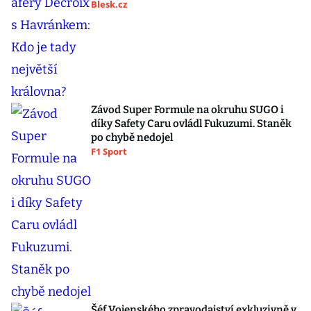
Blesk.cz
Závod Super Formule na okruhu SUGO i
díky Safety Caru ovládl Fukuzumi. Staněk
po chybě nedojel
F1 Sport
Šéf Vojenského zpravodajství exkluzivně v