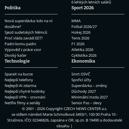
6 lehkých letních salátů
Politika
Sport 2026
Nová superdávka: kdo na ní
MMA
dosáhne?
Fotbal 2026/27
Sjezd sudetských Němců
Hokej 2026
Proč vláda zavádí EET?
Tenis 2026
Padni komu padni
F1 2026
Výpověď z práce vzor
Atletika 2026
Divoký kačer
Cyklistika 2026
Technologie
Ekonomika
SpaceX na burze
Smrt OSVČ
Nejlepší telefony
Spořicí účty
Nejlepší AI zdarma
Superdávka – změny
Nejlepší chytré hodinky
Důchody 2027
Nejlepší VPN – srovnání
Minimální mzda 2027
Netflix filmy a seriály
Senior Pas – slevy
© 2001 - 2026 Copyright
CZECH NEWS CENTER a.s.
se sídlem náměstí Marie Schmolkové 3493/1, 100 00 Praha 10 -
Strašnice, IČO: 02346826, zapsána v OR, sp.zn. B 19490 a dodavatelé
obsahu