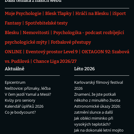
Další témata z našich webů
Moje Psychologie
Blesk Tlapky
Hráči na Blesku
iSport
Fantasy
Spotřebitelské testy
Blesku
Nemovitosti
Psychologika - podcast rozbíjející
psychologické mýty
Fotbalové přestupy
ONLINE
Eventový prostor Level 9
OKTAGON 92: Szabová
vs. Pudilová
Chance Liga 2026/27
Aktuálně
Léto 2026
Epicentrum
Karlovarský filmový festival
Neštovice: příznaky, léčba
2026
V čem jezdí Yamal a Mesii?
Znamení, že jste potkali
Kvízy pro seniory
někoho z minulého života
Kalendář úplňků 2026
Astronomické úkazy 2026:
Co je bodycount?
zatmění slunce a další
Jak obléci miminko při
vysokých teplotách?
Jak na dokonalé letní mojito