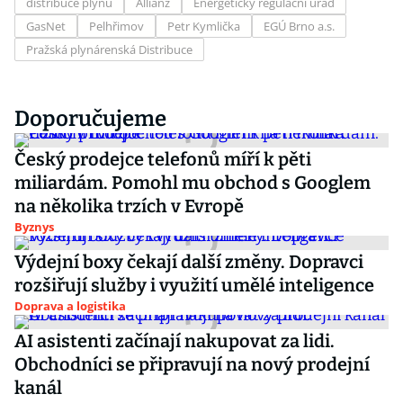
distribuce plynu
Allianz
Energetický regulační úřad
GasNet
Pelhřimov
Petr Kymlička
EGÚ Brno a.s.
Pražská plynárenská Distribuce
Doporučujeme
Český prodejce telefonů míří k pěti
miliardám. Pomohl mu obchod s Googlem
na několika trzích v Evropě
Byznys
Výdejní boxy čekají další změny. Dopravci
rozšiřují služby i využití umělé inteligence
Doprava a logistika
AI asistenti začínají nakupovat za lidi.
Obchodníci se připravují na nový prodejní
kanál