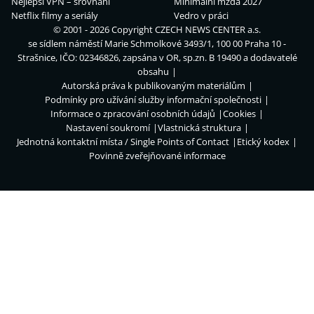
Nejlepší VPN – srovnání
Minimální mzda 2027
Netflix filmy a seriály
Vedro v práci
© 2001 - 2026 Copyright
CZECH NEWS CENTER a.s.
se sídlem náměstí Marie Schmolkové 3493/1, 100 00 Praha 10 -
Strašnice, IČO: 02346826, zapsána v OR, sp.zn. B 19490 a dodavatelé
obsahu
Autorská práva k publikovaným materiálům
Podmínky pro užívání služby informační společnosti
Informace o zpracování osobních údajů
Cookies
Nastavení soukromí
Vlastnická struktura
Jednotná kontaktní místa / Single Points of Contact
Etický kodex
Povinně zveřejňované informace