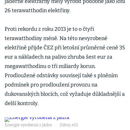
jaderné elektrárny měly vyrobit podobně jako loni
26 terawatthodin elektřiny.
Proti rekordu z roku 2013 je to o čtyři
terawatthodiny méně. Na této nevyrobené
elektřině přijde ČEZ při letošní průměrné ceně 35
eur a nákladech na palivo zhruba šest eur za
megawatthodinu o tři miliardy korun.
Prodloužené odstávky souvisejí také s plněním
podmínek pro prodloužení provozu na
dukovanských blocích, což vyžaduje důkladnější a
delší kontroly.
Energie vyrobená z jádra
|
Zdroj: e15