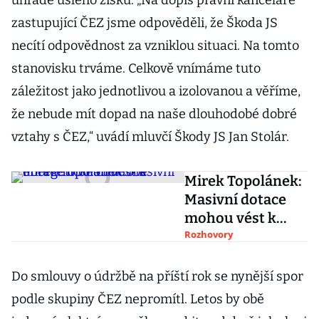
úhradě ušlého zisku. „Na dopis právní kanceláře
zastupující ČEZ jsme odpověděli, že Škoda JS
necítí odpovědnost za vzniklou situaci. Na tomto
stanovisku trváme. Celkově vnímáme tuto
záležitost jako jednotlivou a izolovanou a věříme,
že nebude mít dopad na naše dlouhodobé dobré
vztahy s ČEZ,“ uvádí mluvčí Škody JS Jan Stolár.
Mirek Topolánek:
Masivní dotace
mohou vést k
energetické
Rozhovory
chudobě
Do smlouvy o údržbě na příští rok se nynější spor
podle skupiny ČEZ nepromítl. Letos by obě