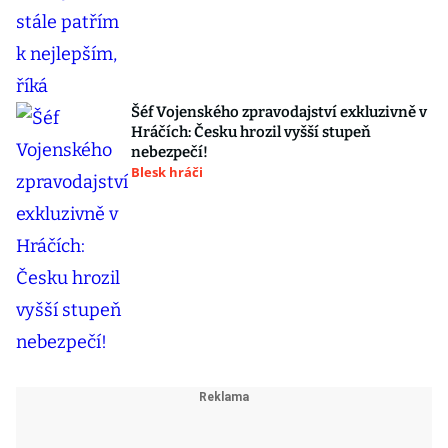
Šéf Vojenského zpravodajství exkluzivně v
Hráčích: Česku hrozil vyšší stupeň
nebezpečí!
Blesk hráči