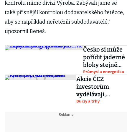
kontrolu mimo divizi Výroba. Zabývali jsme se
také přísnější kontrolou dodavatelského řetězce,
aby se například neřetězili subdodavatelé,“
upozornil Beneš.
Česko si může
pořídit jaderné
bloky stejně
jako Maďaři,
Průmysl a energetika
Akcie ČEZ
dodavatele by
investorům
vybralo
vydělávají,
napřímo
budoucnost firmy
Burzy a trhy
je přesto nejistá