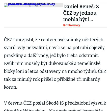
Daniel Beneš: Z
ČEZ by jednou
mohla být i
vodárenská
Rozhovory
společnost
ČEZ loni zjistil, že rentgenové snímky některých
svarů byly nekvalitní, navíc se na potrubí objevily
praskliny a další vady, jež bylo třeba odstranit.
Kvůli nim musely být dukovanské a temelínské
bloky loni a letos odstaveny na mnoho týdnů. ČEZ
tak za minulý rok přišel o přibližně tři miliardy
korun.
V červnu ČEZ poslal Škodě JS předžalobní výzvu k