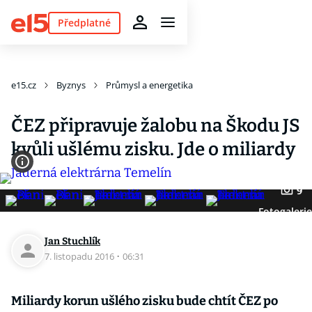
Předplatné
e15.cz
Byznys
Průmysl a energetika
ČEZ připravuje žalobu na Škodu JS
kvůli ušlému zisku. Jde o miliardy
9
Fotogalerie
Jan Stuchlík
7. listopadu 2016
·
06:31
Miliardy korun ušlého zisku bude chtít ČEZ po