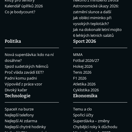
Kvízy pro seniory
někoho z minulého života
Kalendář úplňků 2026
Astronomické úkazy 2026:
Co je bodycount?
zatmění slunce a další
Jak obléci miminko při
vysokých teplotách?
Jak na dokonalé letní mojito
6 lehkých letních salátů
Politika
Sport 2026
Nová superdávka: kdo na ní
MMA
dosáhne?
Fotbal 2026/27
Sjezd sudetských Němců
Hokej 2026
Proč vláda zavádí EET?
Tenis 2026
Padni komu padni
F1 2026
Výpověď z práce vzor
Atletika 2026
Divoký kačer
Cyklistika 2026
Technologie
Ekonomika
SpaceX na burze
Temu a clo
Nejlepší telefony
Spořicí účty
Nejlepší AI zdarma
Superdávka – změny
Nejlepší chytré hodinky
Chybějící roky k důchodu