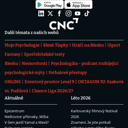
Další témata z našich webů
Moje Psychologie
Blesk Tlapky
Hráči na Blesku
iSport
Fantasy
Spotřebitelské testy
Blesku
Nemovitosti
Psychologika - podcast rozbíjející
psychologické mýty
Fotbalové přestupy
ONLINE
Eventový prostor Level 9
OKTAGON 92: Szabová
vs. Pudilová
Chance Liga 2026/27
Aktuálně
Léto 2026
Epicentrum
Karlovarský filmový festival
Neštovice: příznaky, léčba
2026
V čem jezdí Yamal a Mesii?
Znamení, že jste potkali