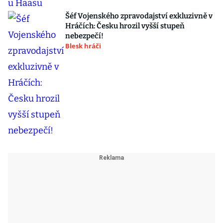
Šéf Vojenského zpravodajství exkluzivně v
Hráčích: Česku hrozil vyšší stupeň
nebezpečí!
Blesk hráči