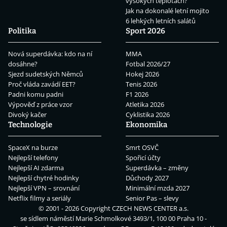
vysokých teplotách?
Jak na dokonalé letní mojito
6 lehkých letních salátů
Politika
Sport 2026
Nová superdávka: kdo na ní
MMA
dosáhne?
Fotbal 2026/27
Sjezd sudetských Němců
Hokej 2026
Proč vláda zavádí EET?
Tenis 2026
Padni komu padni
F1 2026
Výpověď z práce vzor
Atletika 2026
Divoký kačer
Cyklistika 2026
Technologie
Ekonomika
SpaceX na burze
Smrt OSVČ
Nejlepší telefony
Spořicí účty
Nejlepší AI zdarma
Superdávka – změny
Nejlepší chytré hodinky
Důchody 2027
Nejlepší VPN – srovnání
Minimální mzda 2027
Netflix filmy a seriály
Senior Pas – slevy
© 2001 - 2026 Copyright
CZECH NEWS CENTER a.s.
se sídlem náměstí Marie Schmolkové 3493/1, 100 00 Praha 10 -