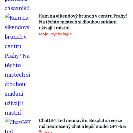
Kam na víkendový brunch v centru Prahy?
Na těchto místech si dlouhou snídani
užívají i místní
Moje Psychologie
ChatGPT teď neunavíte. Bezplatná verze
má neomezený chat a lepší model GPT-5.6
Živě.cz