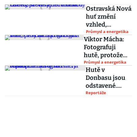
Ostravská Nová
huť změní
vzhled,
převlečení do
Průmysl a energetika
Viktor Mácha:
kabátu Liberty
Fotografuji
Steel vyjde na
hutě, protože
miliony
chci zachytit
Průmysl a energetika
Hutě v
svět, který mizí
Donbasu jsou
před očima
odstavené.
Fotograf Mácha
Reportáže
vzpomíná na
své návštěvy
Mariupoli