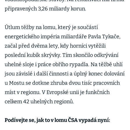
připravených 3,26 miliardy korun.
Útlum těžby na lomu, který je součástí
energetického impéria miliardáře Pavla Tykače,
začal před dvěma lety, kdy horníci vytěžili
poslední kubík skrývky. Tím skončilo odkrývání
uhelné sloje i práce obřího rypadla. Na těžbě uhlí
jsou závislé i další činnosti a úplný konec dolování
u Mostu se dotkne zhruba dvou tisíc pracovních
míst v regionu. V Evropské unii je funkčních
celkem 42 uhelných regionů.
Podívejte se, jak to v lomu ČSA vypadá nyní: