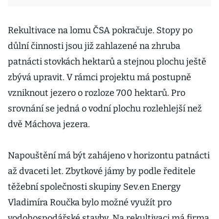
Rekultivace na lomu ČSA pokračuje. Stopy po
důlní činnosti jsou již zahlazené na zhruba
patnácti stovkách hektarů a stejnou plochu ještě
zbývá upravit. V rámci projektu má postupně
vzniknout jezero o rozloze 700 hektarů. Pro
srovnání se jedná o vodní plochu rozlehlejší než
dvě Máchova jezera.
Napouštění má být zahájeno v horizontu patnácti
až dvaceti let. Zbytkové jámy by podle ředitele
těžební společnosti skupiny Sev.en Energy
Vladimíra Roučka bylo možné využít pro
vodohospodářské stavby. Na rekultivaci má firma