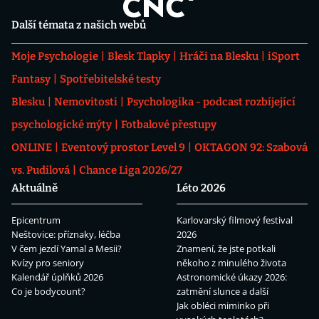
Další témata z našich webů
Moje Psychologie
Blesk Tlapky
Hráči na Blesku
iSport
Fantasy
Spotřebitelské testy
Blesku
Nemovitosti
Psychologika - podcast rozbíjející
psychologické mýty
Fotbalové přestupy
ONLINE
Eventový prostor Level 9
OKTAGON 92: Szabová
vs. Pudilová
Chance Liga 2026/27
Aktuálně
Léto 2026
Epicentrum
Karlovarský filmový festival
Neštovice: příznaky, léčba
2026
V čem jezdí Yamal a Mesii?
Znamení, že jste potkali
Kvízy pro seniory
někoho z minulého života
Kalendář úplňků 2026
Astronomické úkazy 2026:
Co je bodycount?
zatmění slunce a další
Jak obléci miminko při