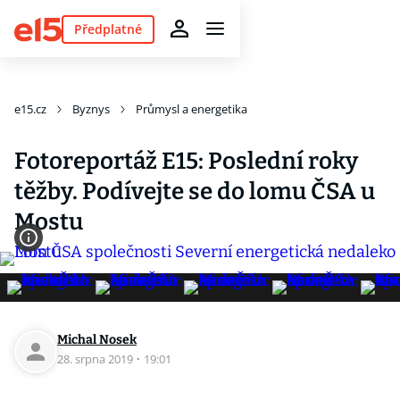
Předplatné
e15.cz
Byznys
Průmysl a energetika
Fotoreportáž E15: Poslední roky
těžby. Podívejte se do lomu ČSA u
Mostu
Michal Nosek
28. srpna 2019
·
19:01