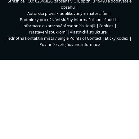
Strašnice, IČO: 02346826, zapsána v OR, sp.zn. B 19490 a dodavatelé
obsahu
Autorská práva k publikovaným materiálům
Podmínky pro užívání služby informační společnosti
Informace o zpracování osobních údajů
Cookies
Nastavení soukromí
Vlastnická struktura
Jednotná kontaktní místa / Single Points of Contact
Etický kodex
Povinně zveřejňované informace