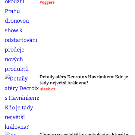
Poggers
Detaily aféry Decroix s Havránkem: Kdo je
tady největší královna?
Blesk.cz
Câmara se vyjádřil ke spekulacím, které ho