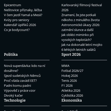
Epicentrum
Karlovarský filmový festival
Neštovice: příznaky, léčba
2026
V čem jezdí Yamal a Mesii?
Znamení, že jste potkali
Kvízy pro seniory
někoho z minulého života
Kalendář úplňků 2026
Astronomické úkazy 2026:
Co je bodycount?
zatmění slunce a další
Jak obléci miminko při
vysokých teplotách?
Jak na dokonalé letní mojito
6 lehkých letních salátů
Politika
Sport 2026
Nová superdávka: kdo na ní
MMA
dosáhne?
Fotbal 2026/27
Sjezd sudetských Němců
Hokej 2026
Proč vláda zavádí EET?
Tenis 2026
Padni komu padni
F1 2026
Výpověď z práce vzor
Atletika 2026
Divoký kačer
Cyklistika 2026
Technologie
Ekonomika