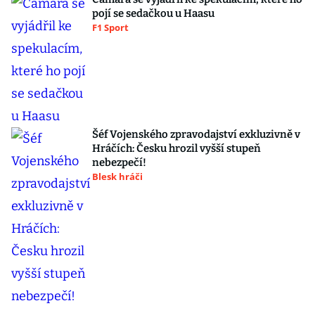
pojí se sedačkou u Haasu
F1 Sport
Šéf Vojenského zpravodajství exkluzivně v
Hráčích: Česku hrozil vyšší stupeň
nebezpečí!
Blesk hráči