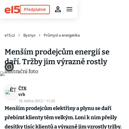
Předplatné
e15.cz
Byznys
Průmysl a energetika
Menším prodejcům energií se
daří. Tržby jim výrazně rostly
ČTK
vrb
18. ledna 2012
·
11:20
Menším prodejcům elektřiny a plynu se daří
přebírat klienty těm velkým. Loni k nim přešly
desítky tisíc klientů a výrazně jim vzrostly tržby.