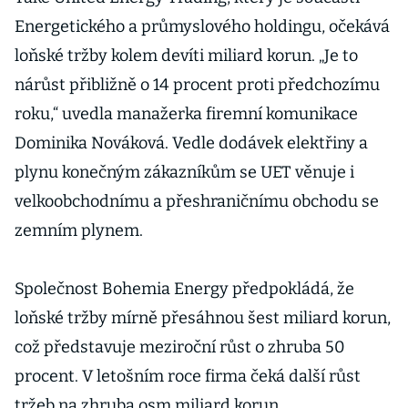
Energetického a průmyslového holdingu, očekává
loňské tržby kolem devíti miliard korun. „Je to
nárůst přibližně o 14 procent proti předchozímu
roku,“ uvedla manažerka firemní komunikace
Dominika Nováková. Vedle dodávek elektřiny a
plynu konečným zákazníkům se UET věnuje i
velkoobchodnímu a přeshraničnímu obchodu se
zemním plynem.
Společnost Bohemia Energy předpokládá, že
loňské tržby mírně přesáhnou šest miliard korun,
což představuje meziroční růst o zhruba 50
procent. V letošním roce firma čeká další růst
tržeb na zhruba osm miliard korun.