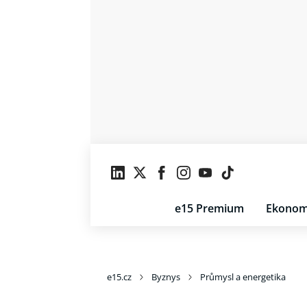
e15 Premium
Ekonom
e15.cz
Byznys
Průmysl a energetika