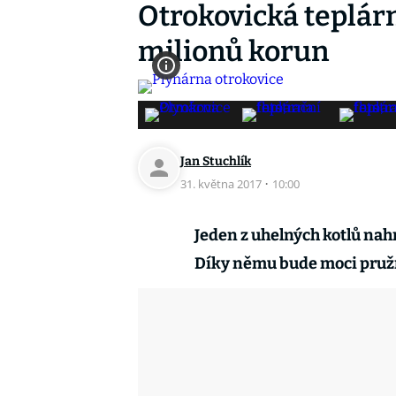
Otrokovická teplárn
milionů korun
Jan Stuchlík
31. května 2017
·
10:00
Jeden z uhelných kotlů na
Díky němu bude moci pružn