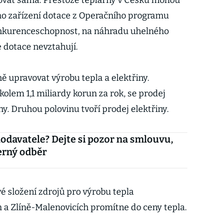
covat sama. Přestože teplárny v Česku mohou
ho zařízení dotace z Operačního programu
onkurenceschopnost, na náhradu uhelného
 dotace nevztahují.
ě upravovat výrobu tepla a elektřiny.
kolem 1,1 miliardy korun za rok, se prodej
ny. Druhou polovinu tvoří prodej elektřiny.
odavatele? Dejte si pozor na smlouvu,
černý odběr
vé složení zdrojů pro výrobu tepla
h a Zlíně-Malenovicích promítne do ceny tepla.