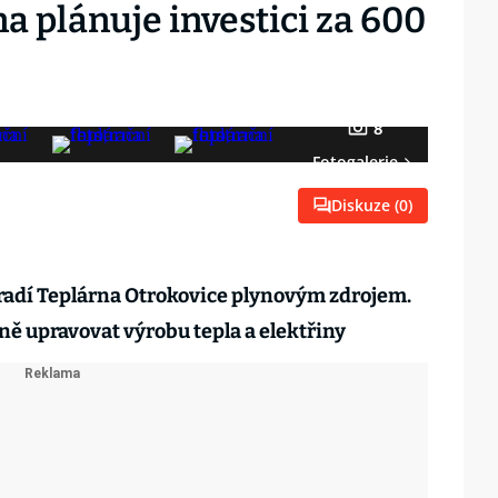
a plánuje investici za 600
8
Fotogalerie
Diskuze (
0
)
hradí Teplárna Otrokovice plynovým zdrojem.
ě upravovat výrobu tepla a elektřiny