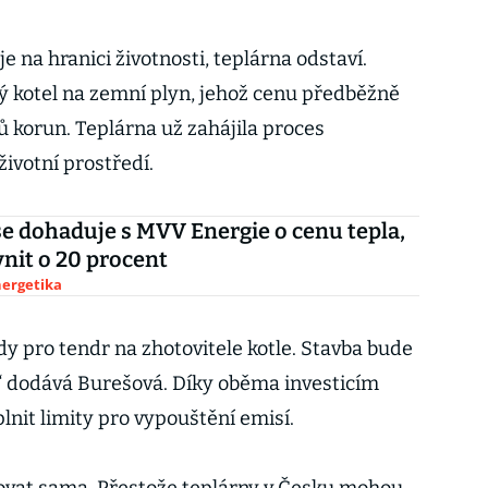
je na hranici životnosti, teplárna odstaví.
vý kotel na zemní plyn, jehož cenu předběžně
ů korun. Teplárna už zahájila proces
životní prostředí.
se dohaduje s MVV Energie o cenu tepla,
vnit o 20 procent
nergetika
y pro tendr na zhotovitele kotle. Stavba bude
“ dodává Burešová. Díky oběma investicím
lnit limity pro vypouštění emisí.