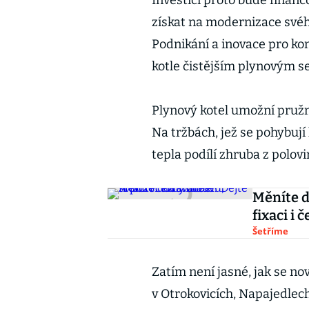
Investici proto bude finan
získat na modernizace své
Podnikání a inovace pro k
kotle čistějším plynovým se
Plynový kotel umožní pružn
Na tržbách, jež se pohybují 
tepla podílí zhruba z polovi
Měníte d
fixaci i 
Šetříme
Zatím není jasné, jak se no
v Otrokovicích, Napajedlec