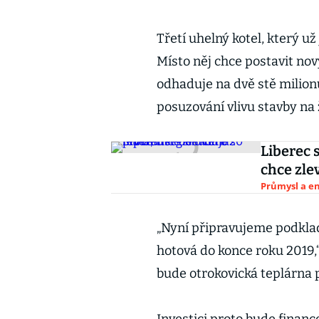
Třetí uhelný kotel, který už 
Místo něj chce postavit no
odhaduje na dvě stě milion
posuzování vlivu stavby na 
Liberec 
chce zle
Průmysl a e
„Nyní připravujeme podklad
hotová do konce roku 2019,
bude otrokovická teplárna p