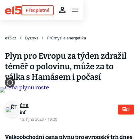
Předplatné
e15.cz
Byznys
Průmysl a energetika
Plyn pro Evropu za týden zdražil
téměř o polovinu, může za to
válka s Hamásem i počasí
ČTK
2
inf
13. října 2023
·
19:20
Velkoobchodní cena plynu pro evropský trh dnes