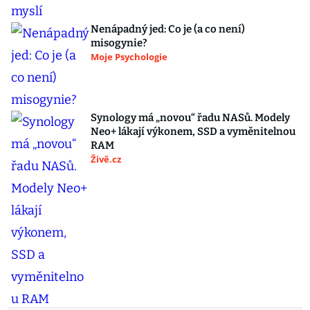
Nenápadný jed: Co je (a co není)
misogynie?
Moje Psychologie
Synology má „novou“ řadu NASů. Modely
Neo+ lákají výkonem, SSD a vyměnitelnou
RAM
Živě.cz