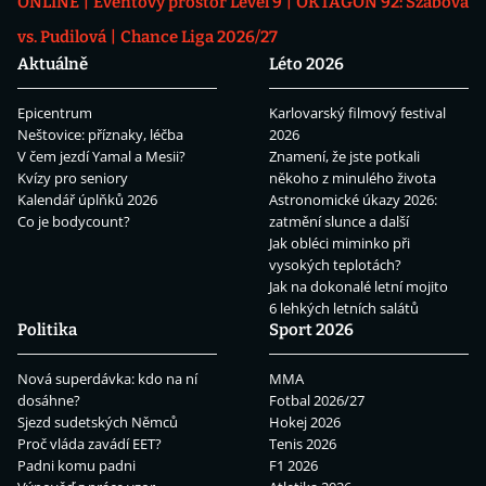
ONLINE
Eventový prostor Level 9
OKTAGON 92: Szabová
vs. Pudilová
Chance Liga 2026/27
Aktuálně
Léto 2026
Epicentrum
Karlovarský filmový festival
Neštovice: příznaky, léčba
2026
V čem jezdí Yamal a Mesii?
Znamení, že jste potkali
Kvízy pro seniory
někoho z minulého života
Kalendář úplňků 2026
Astronomické úkazy 2026:
Co je bodycount?
zatmění slunce a další
Jak obléci miminko při
vysokých teplotách?
Jak na dokonalé letní mojito
6 lehkých letních salátů
Politika
Sport 2026
Nová superdávka: kdo na ní
MMA
dosáhne?
Fotbal 2026/27
Sjezd sudetských Němců
Hokej 2026
Proč vláda zavádí EET?
Tenis 2026
Padni komu padni
F1 2026