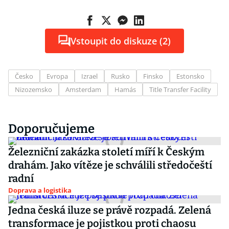
Vstoupit do diskuze (2)
Česko
Evropa
Izrael
Rusko
Finsko
Estonsko
Nizozemsko
Amsterdam
Hamás
Title Transfer Facility
Doporučujeme
Železniční zakázka století míří k Českým
drahám. Jako vítěze je schválili středočeští
radní
Doprava a logistika
Jedna česká iluze se právě rozpadá. Zelená
transformace je pojistkou proti chaosu