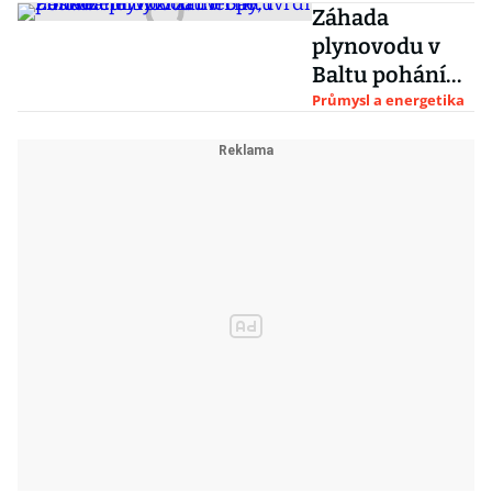
Záhada
plynovodu v
Baltu pohání
nervozitu
Průmysl a energetika
Evropy.
Poškození bylo
záměrné, tvrdí
Finové