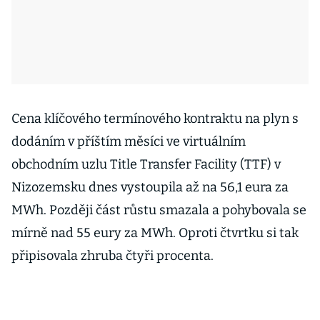
Cena klíčového termínového kontraktu na plyn s
dodáním v příštím měsíci ve virtuálním
obchodním uzlu Title Transfer Facility (TTF) v
Nizozemsku dnes vystoupila až na 56,1 eura za
MWh. Později část růstu smazala a pohybovala se
mírně nad 55 eury za MWh. Oproti čtvrtku si tak
připisovala zhruba čtyři procenta.