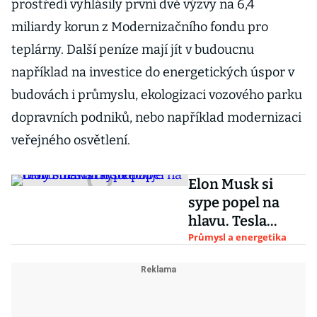
prostředí vyhlásily první dvě výzvy na 6,4
miliardy korun z Modernizačního fondu pro
teplárny. Další peníze mají jít v budoucnu
například na investice do energetických úspor v
budovách i průmyslu, ekologizaci vozového parku
dopravních podniků, nebo například modernizaci
veřejného osvětlení.
Elon Musk si
sype popel na
hlavu. Tesla
nedodržuje ceny
Průmysl a energetika
solárních střech