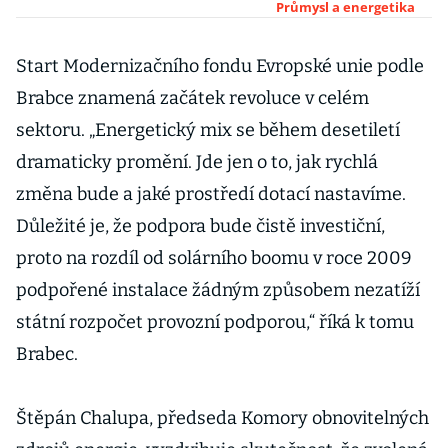
střešním
Průmysl a energetika
solárům.
Firmám se už
Start Modernizačního fondu Evropské unie podle
vyplatí i bez
Brabce znamená začátek revoluce v celém
dotací
sektoru. „Energetický mix se během desetiletí
dramaticky promění. Jde jen o to, jak rychlá
změna bude a jaké prostředí dotací nastavíme.
Důležité je, že podpora bude čistě investiční,
proto na rozdíl od solárního boomu v roce 2009
podpořené instalace žádným způsobem nezatíží
státní rozpočet provozní podporou,“ říká k tomu
Brabec.
Štěpán Chalupa, předseda Komory obnovitelných