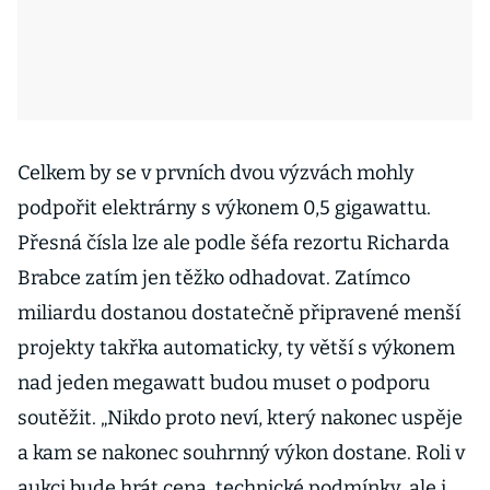
Celkem by se v prvních dvou výzvách mohly
podpořit elektrárny s výkonem 0,5 gigawattu.
Přesná čísla lze ale podle šéfa rezortu Richarda
Brabce zatím jen těžko odhadovat. Zatímco
miliardu dostanou dostatečně připravené menší
projekty takřka automaticky, ty větší s výkonem
nad jeden megawatt budou muset o podporu
soutěžit. „Nikdo proto neví, který nakonec uspěje
a kam se nakonec souhrnný výkon dostane. Roli v
aukci bude hrát cena, technické podmínky, ale i