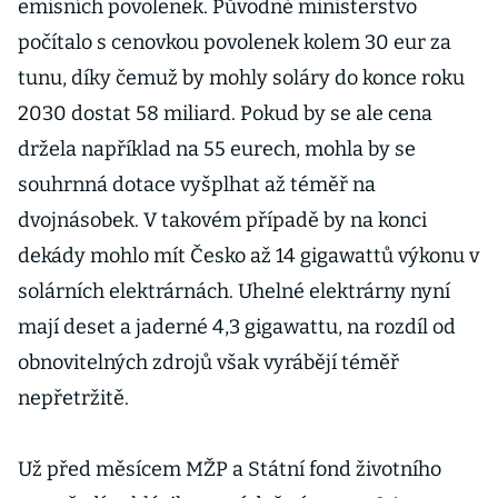
emisních povolenek. Původně ministerstvo
počítalo s cenovkou povolenek kolem 30 eur za
tunu, díky čemuž by mohly soláry do konce roku
2030 dostat 58 miliard. Pokud by se ale cena
držela například na 55 eurech, mohla by se
souhrnná dotace vyšplhat až téměř na
dvojnásobek. V takovém případě by na konci
dekády mohlo mít Česko až 14 gigawattů výkonu v
solárních elektrárnách. Uhelné elektrárny nyní
mají deset a jaderné 4,3 gigawattu, na rozdíl od
obnovitelných zdrojů však vyrábějí téměř
nepřetržitě.
Už před měsícem MŽP a Státní fond životního