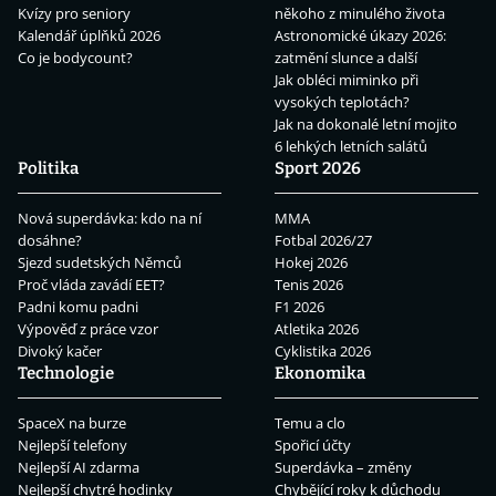
Kvízy pro seniory
někoho z minulého života
Kalendář úplňků 2026
Astronomické úkazy 2026:
Co je bodycount?
zatmění slunce a další
Jak obléci miminko při
vysokých teplotách?
Jak na dokonalé letní mojito
6 lehkých letních salátů
Politika
Sport 2026
Nová superdávka: kdo na ní
MMA
dosáhne?
Fotbal 2026/27
Sjezd sudetských Němců
Hokej 2026
Proč vláda zavádí EET?
Tenis 2026
Padni komu padni
F1 2026
Výpověď z práce vzor
Atletika 2026
Divoký kačer
Cyklistika 2026
Technologie
Ekonomika
SpaceX na burze
Temu a clo
Nejlepší telefony
Spořicí účty
Nejlepší AI zdarma
Superdávka – změny
Nejlepší chytré hodinky
Chybějící roky k důchodu