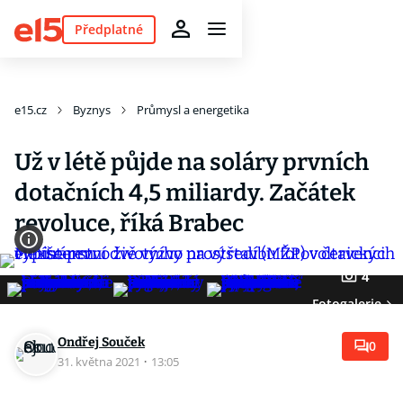
Předplatné
e15.cz
Byznys
Průmysl a energetika
Už v létě půjde na soláry prvních
dotačních 4,5 miliardy. Začátek
revoluce, říká Brabec
4
Fotogalerie
Ondřej Souček
0
31. května 2021
·
13:05