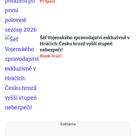
F1 Sport
Šéf Vojenského zpravodajství exkluzivně v
Hráčích: Česku hrozil vyšší stupeň
nebezpečí!
Blesk hráči