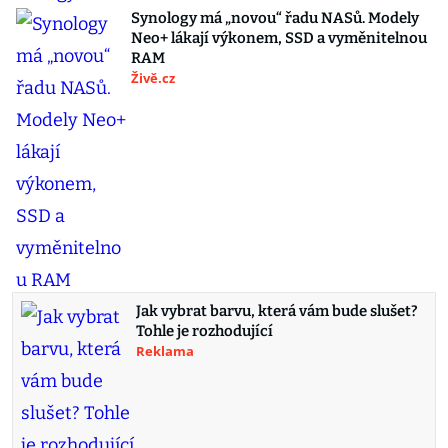
Synology má „novou“ řadu NASů. Modely
Neo+ lákají výkonem, SSD a vyměnitelnou
RAM
Živě.cz
Jak vybrat barvu, která vám bude slušet?
Tohle je rozhodující
Reklama