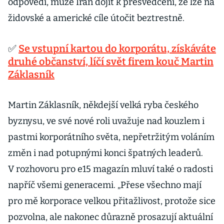
odpovědí, může Írán dojít k přesvědčení, že lze na
židovské a americké cíle útočit beztrestně.
✅
Se vstupní kartou do korporátu, získáváte
druhé občanství, líčí svět firem kouč Martin
Záklasník
Martin Záklasník, někdejší velká ryba českého
byznysu, ve své nové roli uvažuje nad kouzlem i
pastmi korporátního světa, nepřetržitým voláním
změn i nad potupnými konci špatných leaderů.
V rozhovoru pro e15 magazín mluví také o radosti
napříč všemi generacemi. „Přese všechno mají
pro mě korporace velkou přitažlivost, protože sice
pozvolna, ale nakonec důrazně prosazují aktuální