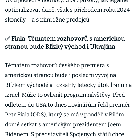
vozu jakékoliv hodnoty. Oba způsoby, jak legálně
optimalizovat daně, však s příchodem roku 2024
skončily – a s nimi i žně prodejců.
✅ Fiala: Tématem rozhovorů s americkou
stranou bude Blízký východ i Ukrajina
Tématem rozhovorů českého premiéra s
americkou stranou bude i poslední vývoj na
Blízkém východě a rozsáhlý letecký útok Íránu na
Izrael. Může to ovlivnit program návštěvy. Před
odletem do USA to dnes novinářům řekl premiér
Petr Fiala (ODS), který se má v pondělí v Bílém
domě setkat s americkým prezidentem Joem
Bidenem. S představiteli Spojených států chce