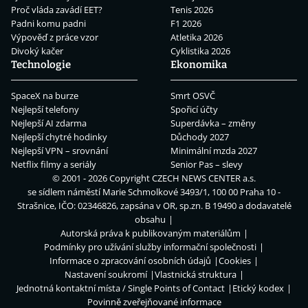
Proč vláda zavádí EET?
Tenis 2026
Padni komu padni
F1 2026
Výpověď z práce vzor
Atletika 2026
Divoký kačer
Cyklistika 2026
Technologie
Ekonomika
SpaceX na burze
Smrt OSVČ
Nejlepší telefony
Spořicí účty
Nejlepší AI zdarma
Superdávka – změny
Nejlepší chytré hodinky
Důchody 2027
Nejlepší VPN – srovnání
Minimální mzda 2027
Netflix filmy a seriály
Senior Pas – slevy
© 2001 - 2026 Copyright
CZECH NEWS CENTER a.s.
se sídlem náměstí Marie Schmolkové 3493/1, 100 00 Praha 10 -
Strašnice, IČO: 02346826, zapsána v OR, sp.zn. B 19490 a dodavatelé
obsahu
Autorská práva k publikovaným materiálům
Podmínky pro užívání služby informační společnosti
Informace o zpracování osobních údajů
Cookies
Nastavení soukromí
Vlastnická struktura
Jednotná kontaktní místa / Single Points of Contact
Etický kodex
Povinně zveřejňované informace