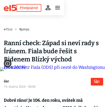
Předplatné
e15.cz
Byznys
Ranní check: Západ si neví rady s
Íránem. Fiala bude řešit s
Bidenem Blízký východ
čer
1
15. dubna 2024
·
06:00
Dobré ráno! Je 106. den roku, svátek má