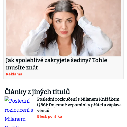
Jak spolehlivě zakryjete šediny? Tohle
musíte znát
Reklama
Články z jiných titulů
Poslední rozloučení s Milanem Knížákem
(†86): Dojemné vzpomínky přátel a záplava
věnců
Blesk politika