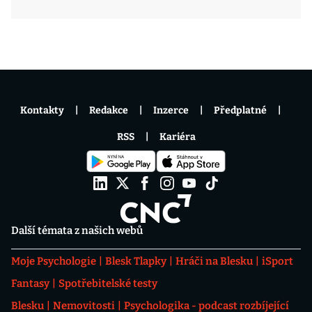
Kontakty
Redakce
Inzerce
Předplatné
RSS
Kariéra
Další témata z našich webů
Moje Psychologie
Blesk Tlapky
Hráči na Blesku
iSport
Fantasy
Spotřebitelské testy
Blesku
Nemovitosti
Psychologika - podcast rozbíjející