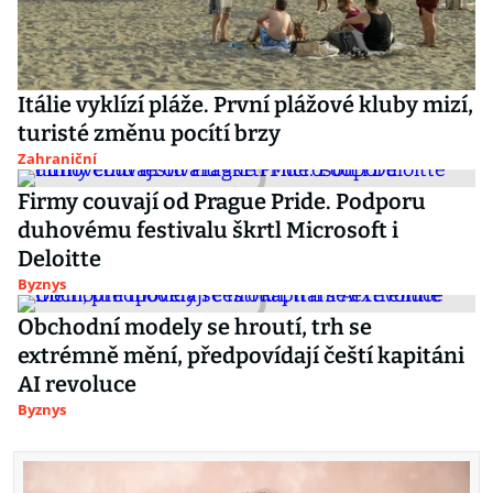
Itálie vyklízí pláže. První plážové kluby mizí,
turisté změnu pocítí brzy
Zahraniční
Firmy couvají od Prague Pride. Podporu
duhovému festivalu škrtl Microsoft i
Deloitte
Byznys
Obchodní modely se hroutí, trh se
extrémně mění, předpovídají čeští kapitáni
AI revoluce
Byznys