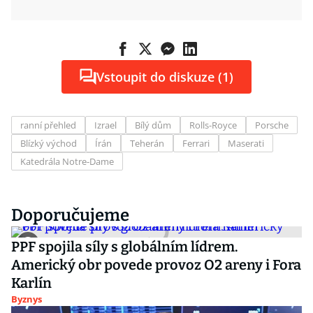
Vstoupit do diskuze (1)
ranní přehled
Izrael
Bílý dům
Rolls-Royce
Porsche
Blízký východ
Írán
Teherán
Ferrari
Maserati
Katedrála Notre-Dame
Doporučujeme
PPF spojila síly s globálním lídrem.
Americký obr povede provoz O2 areny i Fora
Karlín
Byznys