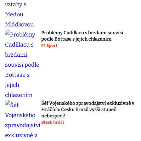
Problémy Cadillacu s brzdami souvisí
podle Bottase s jejich chlazením
F1 Sport
Šéf Vojenského zpravodajství exkluzivně v
Hráčích: Česku hrozil vyšší stupeň
nebezpečí!
Blesk hráči