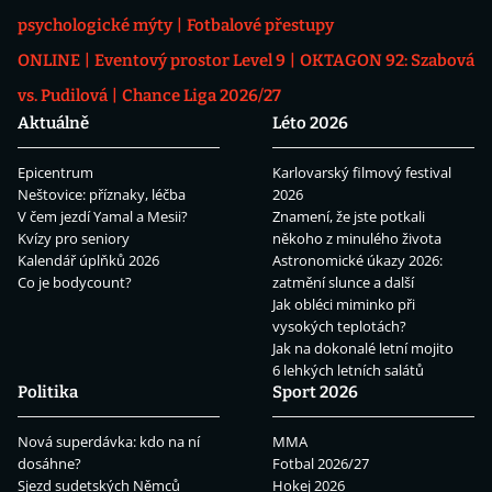
psychologické mýty
Fotbalové přestupy
ONLINE
Eventový prostor Level 9
OKTAGON 92: Szabová
vs. Pudilová
Chance Liga 2026/27
Aktuálně
Léto 2026
Epicentrum
Karlovarský filmový festival
Neštovice: příznaky, léčba
2026
V čem jezdí Yamal a Mesii?
Znamení, že jste potkali
Kvízy pro seniory
někoho z minulého života
Kalendář úplňků 2026
Astronomické úkazy 2026:
Co je bodycount?
zatmění slunce a další
Jak obléci miminko při
vysokých teplotách?
Jak na dokonalé letní mojito
6 lehkých letních salátů
Politika
Sport 2026
Nová superdávka: kdo na ní
MMA
dosáhne?
Fotbal 2026/27
Sjezd sudetských Němců
Hokej 2026