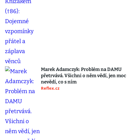
Marek Adamczyk: Problém na DAMU
přetrvává. Všichni o něm vědí, jen moc
nevědí, co s ním
Reflex.cz