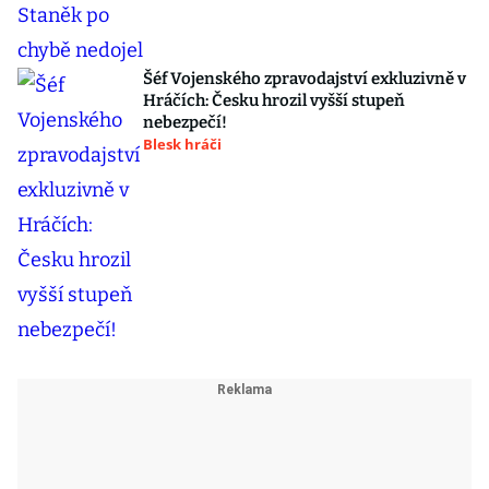
Šéf Vojenského zpravodajství exkluzivně v
Hráčích: Česku hrozil vyšší stupeň
nebezpečí!
Blesk hráči