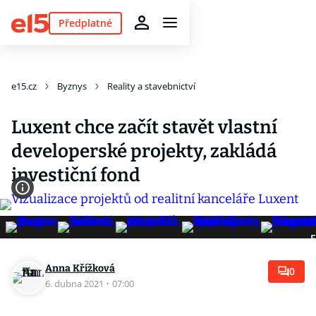
Předplatné
e15.cz
Byznys
Reality a stavebnictví
Luxent chce začít stavět vlastní
developerské projekty, zakládá
investiční fond
F
Anna Křížková
0
6. dubna 2021
·
07:00