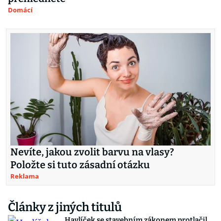
Domácí
Nevíte, jakou zvolit barvu na vlasy?
Položte si tuto zásadní otázku
Reklama
Články z jiných titulů
Havlíček se stavebním zákonem protlačil