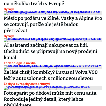
na několika trzích v Evropě
Byznys
Měsíc po požáru ve Zlíně. Vasky a Alpine Pro
se zotavují, potíže ale ještě budou
přetrvávat
Byznys
AI asistenti začínají nakupovat za lidi.
Obchodníci se připravují na nový prodejní
kanál
Technologie a média
Že lidé chtějí kombíky? Luxusní Volva V90
leží v autosalonech s milionovou slevou
Český a evropský autoprůmysl
Fotoaparát po dědovi může mít cenu auta.
Rozhoduje jediný detail, který lehce
přehlédnete