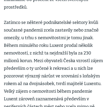
prostředků.
Zatímco se některé podnikatelské sektory kvůli
současné pandemii zcela zastavily nebo značně
omezily, u trhu s nemovitostmi je tomu jinak.
Během minulého roku Luxent prodal několik
nemovitostí, z nichž ta nejdražší byla za 230
milionů korun. Mezi obyvateli Česka vzrostl zájem
především o ty určené k rekreaci a u nich lze
pozorovat výrazný nárůst ve srovnání s loňským
rokem až na dvojnásobek, tvrdí majitelé Luxentu.
Velký zájem o nemovitosti během pandemie
Luxent zároveň zaznamenává především v
periferních částech měst nebo zcela mimo ně.