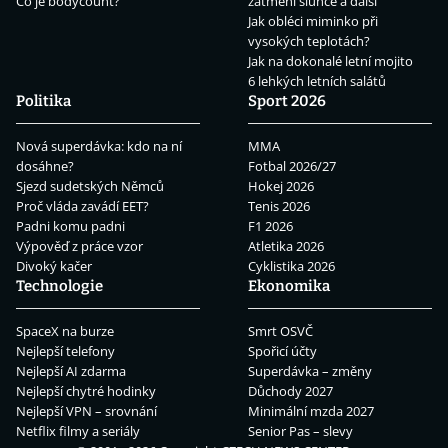
Co je bodycount?
zatmění slunce a další
Jak obléci miminko při
vysokých teplotách?
Jak na dokonalé letní mojito
6 lehkých letních salátů
Politika
Sport 2026
Nová superdávka: kdo na ní
MMA
dosáhne?
Fotbal 2026/27
Sjezd sudetských Němců
Hokej 2026
Proč vláda zavádí EET?
Tenis 2026
Padni komu padni
F1 2026
Výpověď z práce vzor
Atletika 2026
Divoký kačer
Cyklistika 2026
Technologie
Ekonomika
SpaceX na burze
Smrt OSVČ
Nejlepší telefony
Spořicí účty
Nejlepší AI zdarma
Superdávka – změny
Nejlepší chytré hodinky
Důchody 2027
Nejlepší VPN – srovnání
Minimální mzda 2027
Netflix filmy a seriály
Senior Pas – slevy