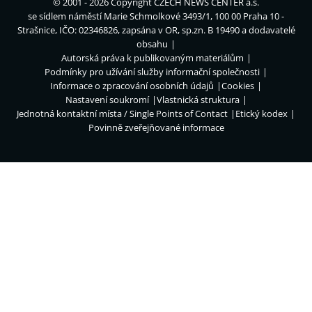
© 2001 - 2026 Copyright
CZECH NEWS CENTER a.s.
se sídlem náměstí Marie Schmolkové 3493/1, 100 00 Praha 10 -
Strašnice, IČO: 02346826, zapsána v OR, sp.zn. B 19490 a dodavatelé
obsahu
Autorská práva k publikovaným materiálům
Podmínky pro užívání služby informační společnosti
Informace o zpracování osobních údajů
Cookies
Nastavení soukromí
Vlastnická struktura
Jednotná kontaktní místa / Single Points of Contact
Etický kodex
Povinně zveřejňované informace