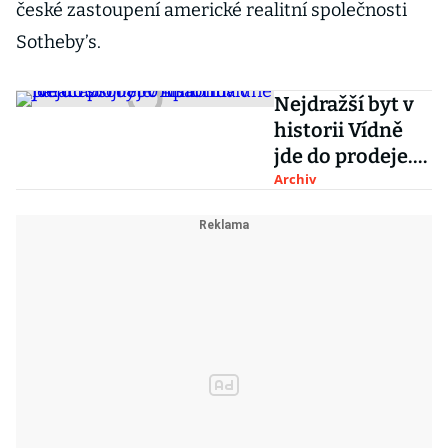
české zastoupení americké realitní společnosti
Sotheby’s.
Nejdražší byt v
historii Vídně
jde do prodeje.
Apartmá v
Archiv
paláci stojí 850
milionů