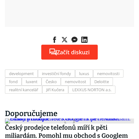
Začít diskuzi
development
investiční fondy
luxus
nemovitosti
fond
luxent
Česko
nemovitost
Deloitte
realitní kancelář
Jiří Kučera
LEXXUS NORTON a.s.
Doporučujeme
Český prodejce telefonů míří k pěti
miliardám. Pomohl mu obchod s Googlem