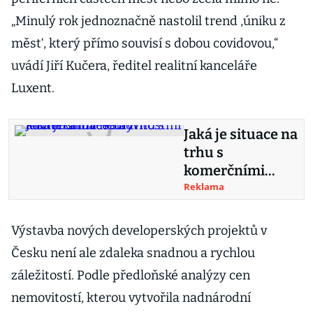
„Minulý rok jednoznačně nastolil trend ,úniku z
měst‘, který přímo souvisí s dobou covidovou,“
uvádí Jiří Kučera, ředitel realitní kanceláře
Luxent.
Jaká je situace na
trhu s
komerčními
nemovitostmi a
Reklama
co láká investory
Výstavba nových developerských projektů v
Česku není ale zdaleka snadnou a rychlou
záležitostí. Podle předloňské analýzy cen
nemovitostí, kterou vytvořila nadnárodní