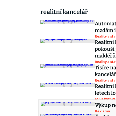
realitní kancelář
Automat 
mzdám i 
Reality a st
Realitní
pokouší 
makléřů
Reality a st
Tisíce n
kancelář
Reality a st
Realitní
letech l
e15 a byznys
Výkup ne
Reklama