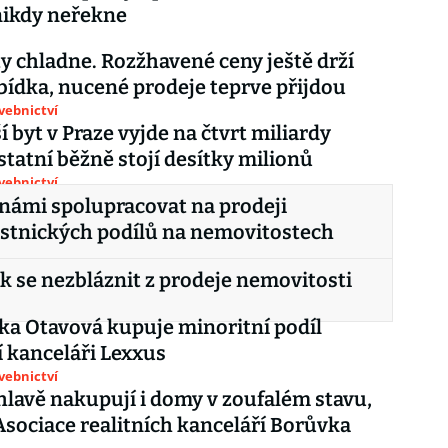
nikdy neřekne
ty chladne. Rozžhavené ceny ještě drží
bídka, nucené prodeje teprve přijdou
avebnictví
í byt v Praze vyjde na čtvrt miliardy
statní běžně stojí desítky milionů
avebnictví
 námi spolupracovat na prodeji
stnických podílů na nemovitostech
jak se nezbláznit z prodeje nemovitosti
ka Otavová kupuje minoritní podíl
ní kanceláři Lexxus
avebnictví
hlavě nakupují i domy v zoufalém stavu,
 Asociace realitních kanceláří Borůvka