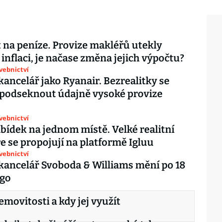
na peníze. Provize makléřů utekly
inflaci, je načase změna jejich výpočtu?
avebnictví
 kancelář jako Ryanair. Bezrealitky se
podseknout údajně vysoké provize
avebnictví
abídek na jednom místě. Velké realitní
e se propojují na platformě Igluu
avebnictví
 kancelář Svoboda & Williams mění po 18
ogo
movitosti a kdy jej využít