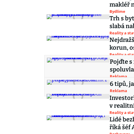
makléř 
Bydlíme
Trh s by
slabá na
Reality a st
Nejdražš
korun, o
Reality a st
Pojďte s
spoluvla
Reklama
6 tipů, 
Reklama
Investor
v realit
Reality a st
Lidé bez
říká šéf