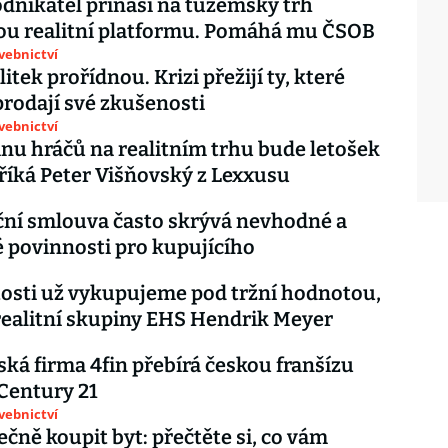
dnikatel přináší na tuzemský trh
ou realitní platformu. Pomáhá mu ČSOB
avebnictví
itek prořídnou. Krizi přežijí ty, které
prodají své zkušenosti
avebnictví
inu hráčů na realitním trhu bude letošek
říká Peter Višňovský z Lexxusu
ní smlouva často skrývá nevhodné a
 povinnosti pro kupujícího
osti už vykupujeme pod tržní hodnotou,
 realitní skupiny EHS Hendrik Meyer
ká firma 4fin přebírá českou franšízu
 Century 21
avebnictví
ečně koupit byt: přečtěte si, co vám