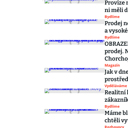
Provize 
ni měli 
Bydlíme
Prodej n
a vysoké
Bydlíme
OBRAZEM:
prodej. 
Chorcho
Magazín
Jak v dn
prostřed
Vyděláváme
Realitní
zákazní
Bydlíme
Máme bla
chtěli v
Rozhovory