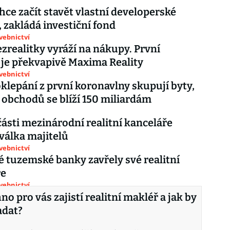
hce začít stavět vlastní developerské
, zakládá investiční fond
avebnictví
ezrealitky vyráží na nákupy. První
í je překvapivě Maxima Reality
avebnictví
oklepání z první koronavlny skupují byty,
obchodů se blíží 150 miliardám
části mezinárodní realitní kanceláře
válka majitelů
avebnictví
é tuzemské banky zavřely své realitní
ře
avebnictví
no pro vás zajistí realitní makléř a jak by
adat?