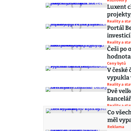
Rozhovory
Luxent c
projekty
Reality a st
Portál B
investic
Reality a st
Češi po 
hodnota 
Ceny bytů
V české 
vypukla 
Reality a st
Dvě velk
kancelá
Reality a st
Co všech
měl vyp
Reklama