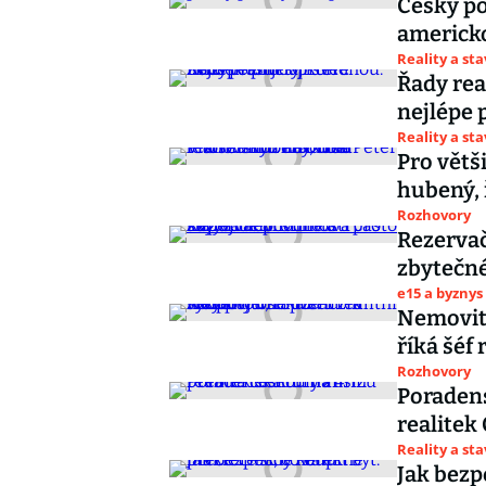
Český po
americk
Reality a st
Řady real
nejlépe 
Reality a st
Pro větš
hubený, 
Rozhovory
Rezervač
zbytečné
e15 a byznys
Nemovit
říká šéf
Rozhovory
Poradens
realitek
Reality a st
Jak bezp