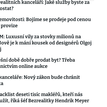
realitních kanceláří: Jaké služby byste za
dostat?
emovitosti: Bojíme se prodeje pod cenou
 provize
 Luxusní vily za stovky milionů na
Nově je k mání kousek od designérů Olgoj
j
ešní době dobře prodat byt? Třeba
nictvím online aukce
 kanceláře: Nový zákon bude chránit
ka
cklist deseti tisíc makléřů, kteří nás
yužít, říká šéf Bezrealitky Hendrik Meyer