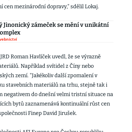
 cen mezinárodní dopravy,“ sdělil Lokaj.
ý Jinonický zámeček se mění v unikátní
komplex
avebnictví
i JRD Roman Havlíček uvedl, že se výrazně
teriálů. Například svítidel z Číny nebo
ských zemí. "Jakékoliv další zpomalení v
stavebních materiálů na trhu, stejně tak i
m negativem do dnešní velmi tristní situace na
jících bytů zaznamenává kontinuální růst cen
společnosti Finep David Jirušek.