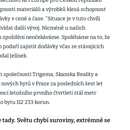
olečnosti AFI Europe pro Českou republiku
pnosti materiálů a výrobků klesá schopnost
ky v ceně a čase. "Situace je v tuto chvíli
dvídat další vývoj. Nicméně u našich
m zpoždění neočekáváme. Spoléháme na to, že
podaří zajistit dodávky včas ze stávajících
dal Jelínek.
 společností Trigema, Skanska Reality a
nových bytů v Praze za posledních šest let
nci letošního prvního čtvrtletí stál metr
 bytu 112 233 korun.
je tady. Světu chybí suroviny, extrémně se