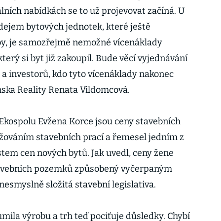
lních nabídkách se to už projevovat začíná. U
ejem bytových jednotek, které ještě
vby, je samozřejmě nemožné vícenáklady
terý si byt již zakoupil. Bude věcí vyjednávání
 a investorů, kdo tyto vícenáklady nakonec
anska Reality Renata Vildomcová.
 Ekospolu Evžena Korce jsou ceny stavebních
žováním stavebních prací a řemesel jedním z
ůstem cen nových bytů. Jak uvedl, ceny žene
tavebních pozemků způsobený vyčerpaným
smyslně složitá stavební legislativa.
mila výrobu a trh teď pociťuje důsledky. Chybí