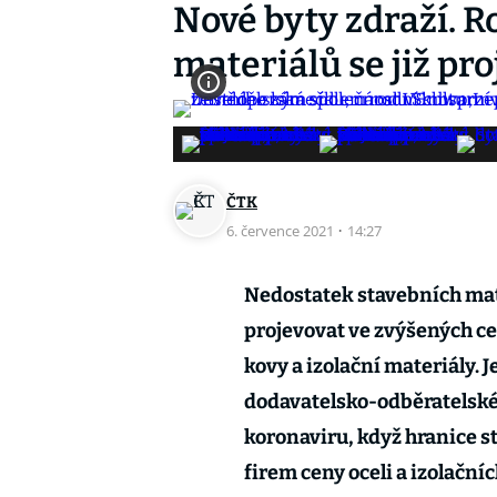
Nové byty zdraží. R
materiálů se již pro
ČTK
6. července 2021
·
14:27
Nedostatek stavebních mater
projevovat ve zvýšených cen
kovy a izolační materiály. 
dodavatelsko-odběratelskéh
koronaviru, když hranice s
firem ceny oceli a izolační