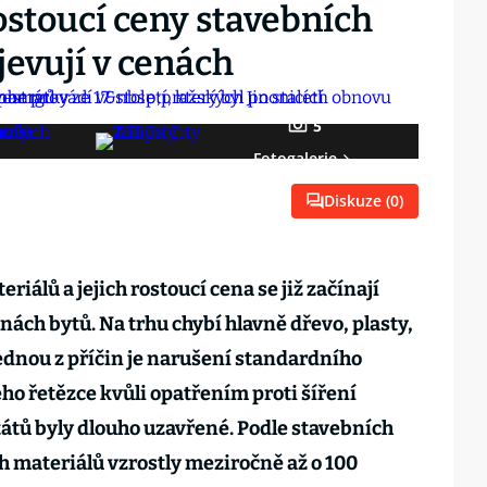
ostoucí ceny stavebních
jevují v cenách
5
Fotogalerie
Diskuze (
0
)
iálů a jejich rostoucí cena se již začínají
ách bytů. Na trhu chybí hlavně dřevo, plasty,
Jednou z příčin je narušení standardního
o řetězce kvůli opatřením proti šíření
tátů byly dlouho uzavřené. Podle stavebních
ch materiálů vzrostly meziročně až o 100