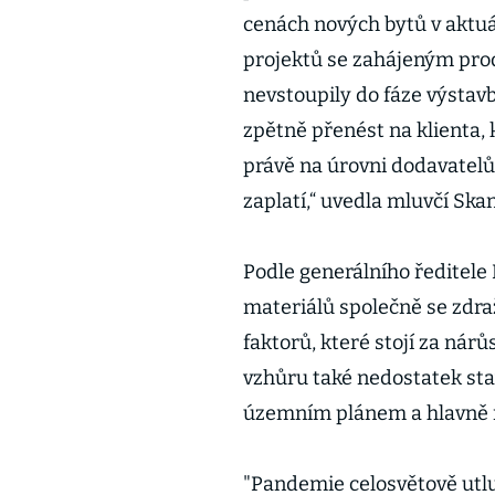
cenách nových bytů v aktuá
projektů se zahájeným prod
nevstoupily do fáze výsta
zpětně přenést na klienta, k
právě na úrovni dodavatelů
zaplatí,“ uvedla mluvčí Sk
Podle generálního ředitele
materiálů společně se zdra
faktorů, které stojí za nár
vzhůru také nedostatek s
územním plánem a hlavně ne
"Pandemie celosvětově utlu