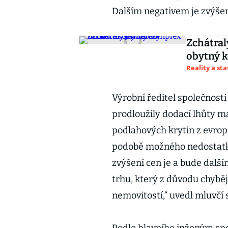
Dalším negativem je zvýšení
Zchátral
obytný 
Reality a st
Výrobní ředitel společnost
prodloužily dodací lhůty ma
podlahových krytin z evrop
podobě možného nedostatku 
zvýšení cen je a bude další
trhu, který z důvodu chybě
nemovitostí,“ uvedl mluvčí 