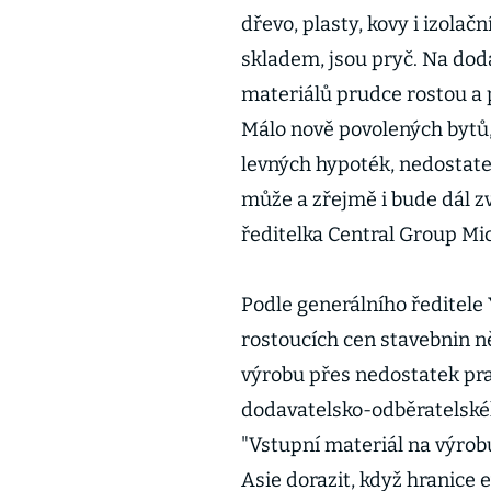
dřevo, plasty, kovy i izolač
skladem, jsou pryč. Na dod
materiálů prudce rostou a 
Málo nově povolených bytů, 
levných hypoték, nedostate
může a zřejmě i bude dál z
ředitelka Central Group M
Podle generálního ředitele 
rostoucích cen stavebnin ně
výrobu přes nedostatek pr
dodavatelsko-odběratelskéh
"Vstupní materiál na výrob
Asie dorazit, když hranice 