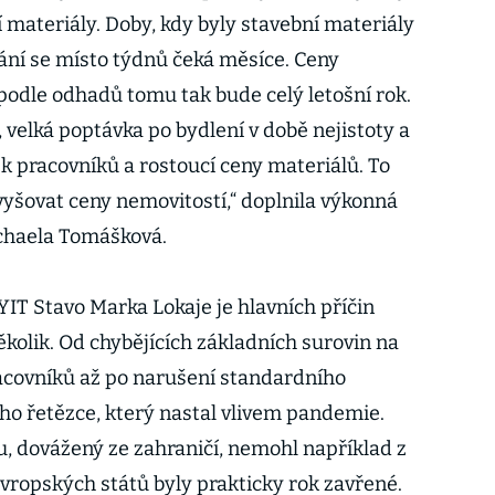
ní materiály. Doby, kdy byly stavební materiály
ání se místo týdnů čeká měsíce. Ceny
podle odhadů tomu tak bude celý letošní rok.
velká poptávka po bydlení v době nejistoty a
k pracovníků a rostoucí ceny materiálů. To
vyšovat ceny nemovitostí,“ doplnila výkonná
ichaela Tomášková.
YIT Stavo Marka Lokaje je hlavních příčin
kolik. Od chybějících základních surovin na
acovníků až po narušení standardního
o řetězce, který nastal vlivem pandemie.
u, dovážený ze zahraničí, nemohl například z
evropských států byly prakticky rok zavřené.