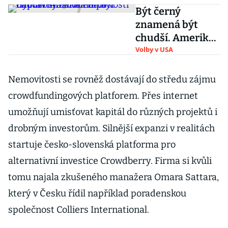
Být černý
znamená být
chudší. Amerika
tápe v nápravě
Volby v USA
rasové
nerovnosti
Nemovitosti se rovněž dostávají do středu zájmu
crowdfundingových platforem. Přes internet
umožňují umisťovat kapitál do různých projektů i
drobným investorům. Silnější expanzi v realitách
startuje česko-slovenská platforma pro
alternativní investice Crowdberry. Firma si kvůli
tomu najala zkušeného manažera Omara Sattara,
který v Česku řídil například poradenskou
společnost Colliers International.