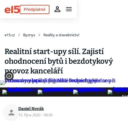
Předplatné
e15.cz
Byznys
Reality a stavebnictví
Realitní start-upy sílí. Zajistí
ohodnocení bytů i bezdotykový
provoz kanceláří
Fot
Daniel Novák
15. října 2020
·
08:00