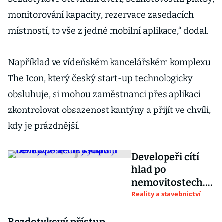
monitorování kapacity, rezervace zasedacích
místností, to vše z jedné mobilní aplikace,“ dodal.
Například ve vídeňském kancelářském komplexu
The Icon, který český start-up technologicky
obsluhuje, si mohou zaměstnanci přes aplikaci
zkontrolovat obsazenost kantýny a přijít ve chvíli,
kdy je prázdnější.
Developeři cítí
hlad po
nemovitostech.
Vydávají bondy
Reality a stavebnictví
za desítky
miliard
Bezdotykový přístup