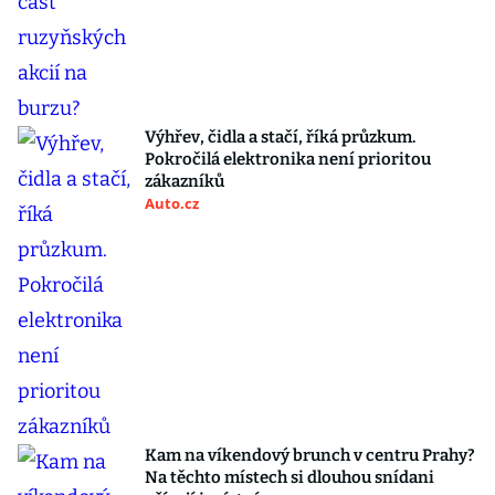
Výhřev, čidla a stačí, říká průzkum.
Pokročilá elektronika není prioritou
zákazníků
Auto.cz
Kam na víkendový brunch v centru Prahy?
Na těchto místech si dlouhou snídani