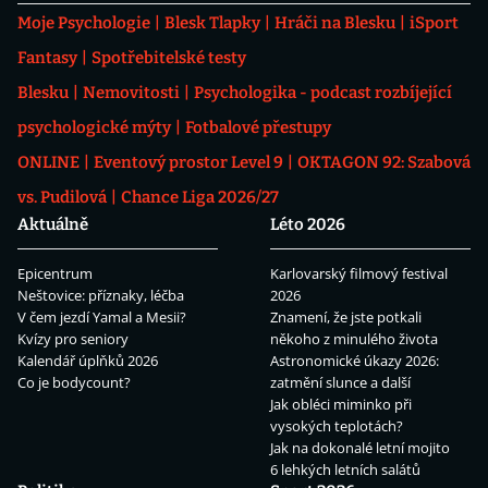
Moje Psychologie
Blesk Tlapky
Hráči na Blesku
iSport
Fantasy
Spotřebitelské testy
Blesku
Nemovitosti
Psychologika - podcast rozbíjející
psychologické mýty
Fotbalové přestupy
ONLINE
Eventový prostor Level 9
OKTAGON 92: Szabová
vs. Pudilová
Chance Liga 2026/27
Aktuálně
Léto 2026
Epicentrum
Karlovarský filmový festival
Neštovice: příznaky, léčba
2026
V čem jezdí Yamal a Mesii?
Znamení, že jste potkali
Kvízy pro seniory
někoho z minulého života
Kalendář úplňků 2026
Astronomické úkazy 2026:
Co je bodycount?
zatmění slunce a další
Jak obléci miminko při
vysokých teplotách?
Jak na dokonalé letní mojito
6 lehkých letních salátů