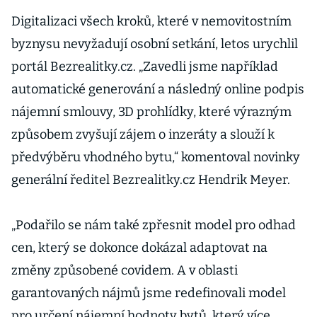
otevře, říká
lihovarník
Digitalizaci všech kroků, které v nemovitostním
Žufánek
byznysu nevyžadují osobní setkání, letos urychlil
portál Bezrealitky.cz. „Zavedli jsme například
automatické generování a následný online podpis
nájemní smlouvy, 3D prohlídky, které výrazným
způsobem zvyšují zájem o inzeráty a slouží k
předvýběru vhodného bytu,“ komentoval novinky
generální ředitel Bezrealitky.cz Hendrik Meyer.
„Podařilo se nám také zpřesnit model pro odhad
cen, který se dokonce dokázal adaptovat na
změny způsobené covidem. A v oblasti
garantovaných nájmů jsme redefinovali model
pro určení nájemní hodnoty bytů, který více