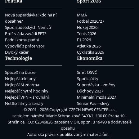
Politika
Sport 2026
Nová superdávka: kdo na ní
MMA
dosáhne?
Fotbal 2026/27
Sjezd sudetských Němců
Hokej 2026
Proč vláda zavádí EET?
Tenis 2026
Padni komu padni
F1 2026
Výpověď z práce vzor
Atletika 2026
Divoký kačer
Cyklistika 2026
Technologie
Ekonomika
SpaceX na burze
Smrt OSVČ
Nejlepší telefony
Spořicí účty
Nejlepší AI zdarma
Superdávka – změny
Nejlepší chytré hodinky
Důchody 2027
Nejlepší VPN – srovnání
Minimální mzda 2027
Netflix filmy a seriály
Senior Pas – slevy
© 2001 - 2026 Copyright
CZECH NEWS CENTER a.s.
se sídlem náměstí Marie Schmolkové 3493/1, 100 00 Praha 10 -
Strašnice, IČO: 02346826, zapsána v OR, sp.zn. B 19490 a dodavatelé
obsahu
Autorská práva k publikovaným materiálům