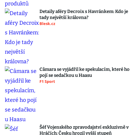
Detaily aféry Decroix s Havránkem: Kdo je
tady největší královna?
Blesk.cz
Câmara se vyjádřil ke spekulacím, které ho
pojí se sedačkou u Haasu
F1 Sport
Šéf Vojenského zpravodajství exkluzivně v
Hráčích: Česku hrozil vyšší stupeň