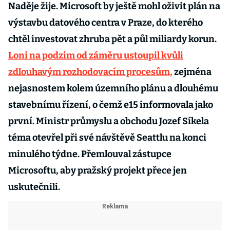
Naděje žije. Microsoft by ještě mohl oživit plán na
výstavbu datového centra v Praze, do kterého
chtěl investovat zhruba pět a půl miliardy korun.
Loni na podzim od záměru ustoupil kvůli
zdlouhavým rozhodovacím procesům,
zejména
nejasnostem kolem územního plánu a dlouhému
stavebnímu řízení, o čemž e15 informovala jako
první. Ministr průmyslu a obchodu Jozef Síkela
téma otevřel při své návštěvě Seattlu na konci
minulého týdne. Přemlouval zástupce
Microsoftu, aby pražský projekt přece jen
uskutečnili.