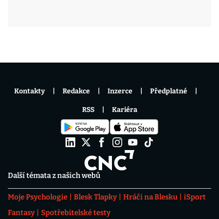
Kontakty
Redakce
Inzerce
Předplatné
RSS
Kariéra
Další témata z našich webů
Moje Psychologie
Blesk Tlapky
Hráči na Blesku
iSport
Fantasy
Spotřebitelské testy