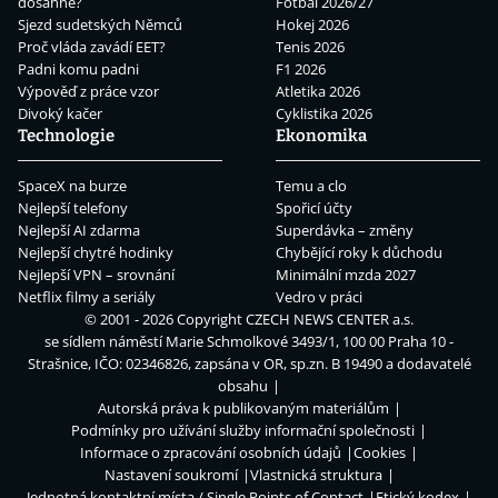
dosáhne?
Fotbal 2026/27
Sjezd sudetských Němců
Hokej 2026
Proč vláda zavádí EET?
Tenis 2026
Padni komu padni
F1 2026
Výpověď z práce vzor
Atletika 2026
Divoký kačer
Cyklistika 2026
Technologie
Ekonomika
SpaceX na burze
Temu a clo
Nejlepší telefony
Spořicí účty
Nejlepší AI zdarma
Superdávka – změny
Nejlepší chytré hodinky
Chybějící roky k důchodu
Nejlepší VPN – srovnání
Minimální mzda 2027
Netflix filmy a seriály
Vedro v práci
© 2001 - 2026 Copyright
CZECH NEWS CENTER a.s.
se sídlem náměstí Marie Schmolkové 3493/1, 100 00 Praha 10 -
Strašnice, IČO: 02346826, zapsána v OR, sp.zn. B 19490 a dodavatelé
obsahu
Autorská práva k publikovaným materiálům
Podmínky pro užívání služby informační společnosti
Informace o zpracování osobních údajů
Cookies
Nastavení soukromí
Vlastnická struktura
Jednotná kontaktní místa / Single Points of Contact
Etický kodex