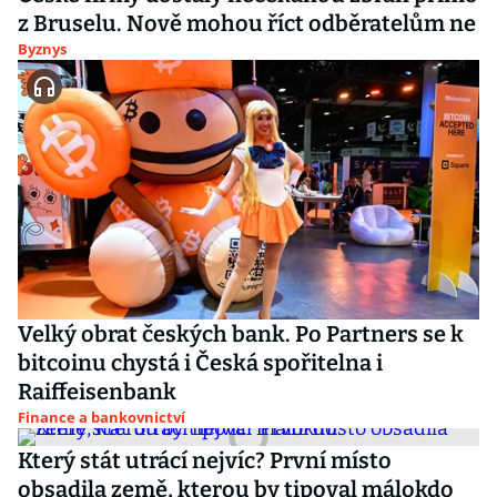
z Bruselu. Nově mohou říct odběratelům ne
Byznys
Velký obrat českých bank. Po Partners se k
bitcoinu chystá i Česká spořitelna i
Raiffeisenbank
Finance a bankovnictví
Který stát utrácí nejvíc? První místo
obsadila země, kterou by tipoval málokdo