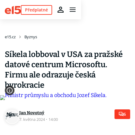
Předplatné
e15.cz
Byznys
Síkela lobboval v USA za pražské
datové centrum Microsoftu.
Firmu ale odrazuje česká
byrokracie
Jan Novotný
6
7. května 2024
·
14:00