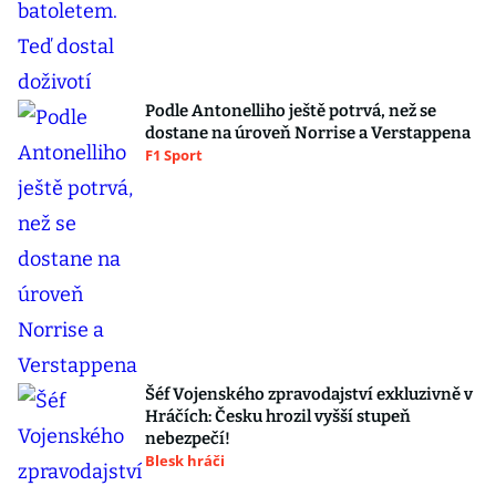
Podle Antonelliho ještě potrvá, než se
dostane na úroveň Norrise a Verstappena
F1 Sport
Šéf Vojenského zpravodajství exkluzivně v
Hráčích: Česku hrozil vyšší stupeň
nebezpečí!
Blesk hráči