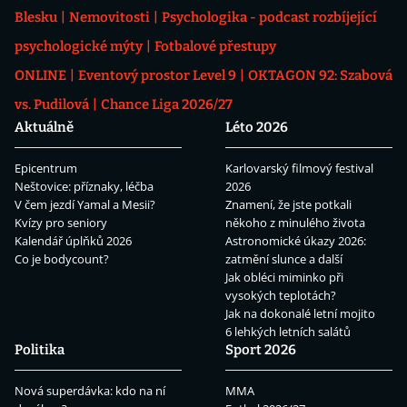
Blesku
Nemovitosti
Psychologika - podcast rozbíjející
psychologické mýty
Fotbalové přestupy
ONLINE
Eventový prostor Level 9
OKTAGON 92: Szabová
vs. Pudilová
Chance Liga 2026/27
Aktuálně
Léto 2026
Epicentrum
Karlovarský filmový festival
Neštovice: příznaky, léčba
2026
V čem jezdí Yamal a Mesii?
Znamení, že jste potkali
Kvízy pro seniory
někoho z minulého života
Kalendář úplňků 2026
Astronomické úkazy 2026:
Co je bodycount?
zatmění slunce a další
Jak obléci miminko při
vysokých teplotách?
Jak na dokonalé letní mojito
6 lehkých letních salátů
Politika
Sport 2026
Nová superdávka: kdo na ní
MMA