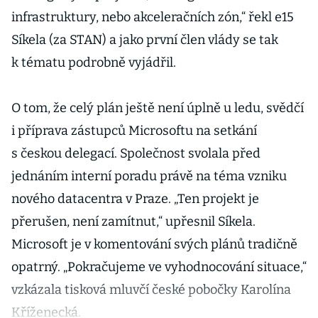
infrastruktury, nebo akceleračních zón,“ řekl e15
Síkela (za STAN) a jako první člen vlády se tak
k tématu podrobně vyjádřil.
O tom, že celý plán ještě není úplně u ledu, svědčí
i příprava zástupců Microsoftu na setkání
s českou delegací. Společnost svolala před
jednáním interní poradu právě na téma vzniku
nového datacentra v Praze. „Ten projekt je
přerušen, není zamítnut,“ upřesnil Síkela.
Microsoft je v komentování svých plánů tradičně
opatrný. „Pokračujeme ve vyhodnocování situace,“
vzkázala tisková mluvčí české pobočky Karolína
Kříženecká.