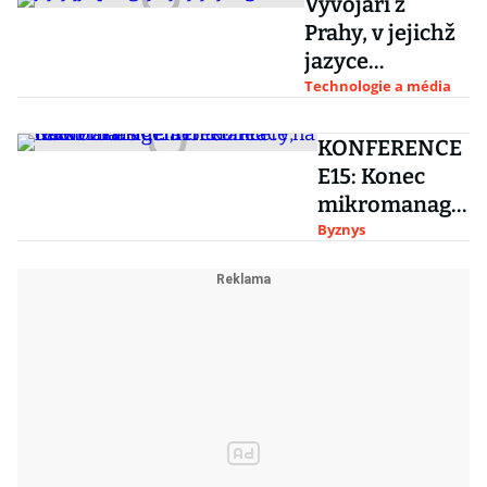
Od otce webu
Vývojáři z
po Kapitána
Prahy, v jejichž
Ameriku
jazyce
programuje
Technologie a média
Google. Dost
možná jste o
KONFERENCE
nich neslyšeli
E15: Konec
mikromanage
mentu? Práce
Byznys
na dálku z nás
dělá
freelancery,
řekl Mára