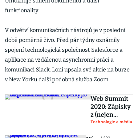
Umožňuje sdílení dokumentů a další
funkcionality.
V odvětví komunikačních nástrojů je v poslední
době poměrně živo. Před pár týdny oznámily
spojení technologická společnost Salesforce a
aplikace na vzdálenou asynchronní práci a
komunikaci Slack. Loni upsala své akcie na burze
v New Yorku další podobná služba Zoom.
Web Summit
2020: Zápisky
z (nejen
internetové)
Technologie a média
budoucnosti.