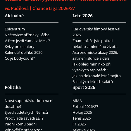
vs. Pudilová
Chance Liga 2026/27
Aktuálně
Léto 2026
Epicentrum
Karlovarský filmový festival
Neštovice: příznaky, léčba
2026
V čem jezdí Yamal a Mesii?
Znamení, že jste potkali
Kvízy pro seniory
někoho z minulého života
Kalendář úplňků 2026
Astronomické úkazy 2026:
Co je bodycount?
zatmění slunce a další
Jak obléci miminko při
vysokých teplotách?
Jak na dokonalé letní mojito
6 lehkých letních salátů
Politika
Sport 2026
Nová superdávka: kdo na ní
MMA
dosáhne?
Fotbal 2026/27
Sjezd sudetských Němců
Hokej 2026
Proč vláda zavádí EET?
Tenis 2026
Padni komu padni
F1 2026
Výpověď z práce vzor
Atletika 2026