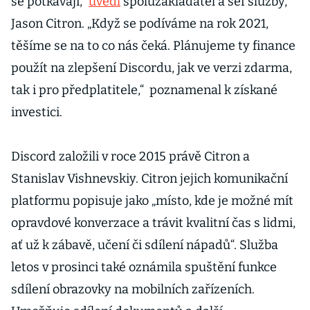
se potkávají,“
uvedl
spoluzakladatel a šéf služby,
Jason Citron. „Když se podíváme na rok 2021,
těšíme se na to co nás čeká. Plánujeme ty finance
použít na zlepšení Discordu, jak ve verzi zdarma,
tak i pro předplatitele,“ poznamenal k získané
investici.
Discord založili v roce 2015 právě Citron a
Stanislav Vishnevskiy. Citron jejich komunikační
platformu popisuje jako „místo, kde je možné mít
opravdové konverzace a trávit kvalitní čas s lidmi,
ať už k zábavě, učení či sdílení nápadů“. Služba
letos v prosinci také oznámila spuštění funkce
sdílení obrazovky na mobilních zařízeních.