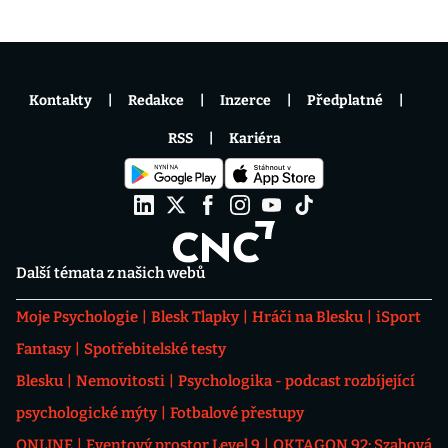
Kontakty
Redakce
Inzerce
Předplatné
RSS
Kariéra
Další témata z našich webů
Moje Psychologie
Blesk Tlapky
Hráči na Blesku
iSport
Fantasy
Spotřebitelské testy
Blesku
Nemovitosti
Psychologika - podcast rozbíjející
psychologické mýty
Fotbalové přestupy
ONLINE
Eventový prostor Level 9
OKTAGON 92: Szabová