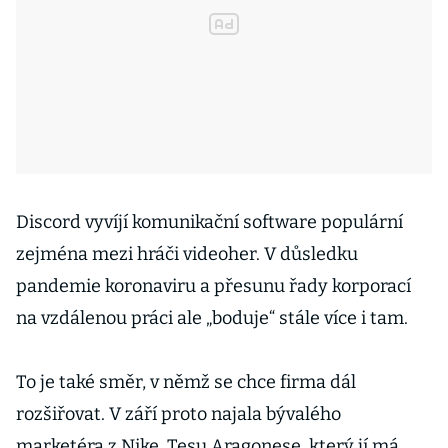
Discord vyvíjí komunikační software populární
zejména mezi hráči videoher. V důsledku
pandemie koronaviru a přesunu řady korporací
na vzdálenou práci ale „boduje“ stále více i tam.
To je také směr, v němž se chce firma dál
rozšiřovat. V září proto najala bývalého
marketéra z Nike, Tesu Aragonese, který jí má