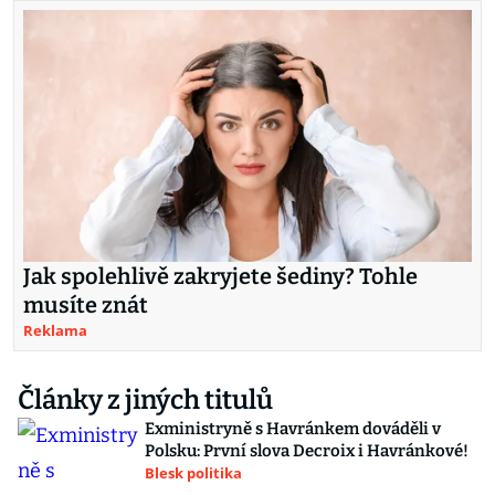
Jak spolehlivě zakryjete šediny? Tohle
musíte znát
Reklama
Články z jiných titulů
Exministryně s Havránkem dováděli v
Polsku: První slova Decroix i Havránkové!
Blesk politika