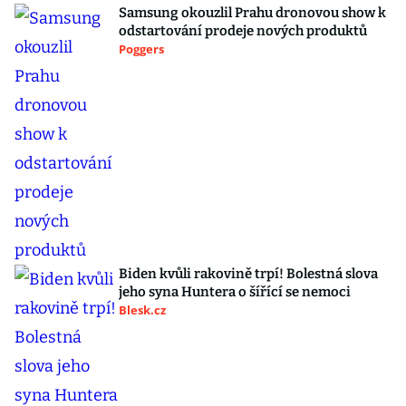
Samsung okouzlil Prahu dronovou show k
odstartování prodeje nových produktů
Poggers
Biden kvůli rakovině trpí! Bolestná slova
jeho syna Huntera o šířící se nemoci
Blesk.cz