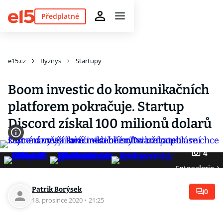
Předplatné
e15.cz
Byznys
Startupy
Boom investic do komunikačních
platforem pokračuje. Startup
Discord získal 100 milionů dolarů
4
Fotogalerie
Patrik Borýsek
0
18. prosince 2020
·
21:25