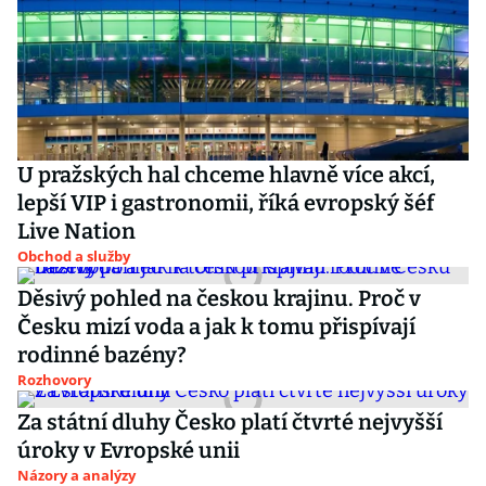
U pražských hal chceme hlavně více akcí,
lepší VIP i gastronomii, říká evropský šéf
Live Nation
Obchod a služby
Děsivý pohled na českou krajinu. Proč v
Česku mizí voda a jak k tomu přispívají
rodinné bazény?
Rozhovory
Za státní dluhy Česko platí čtvrté nejvyšší
úroky v Evropské unii
Názory a analýzy