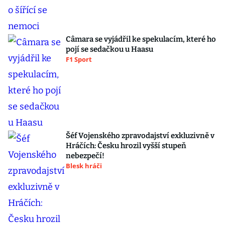
Câmara se vyjádřil ke spekulacím, které ho
pojí se sedačkou u Haasu
F1 Sport
Šéf Vojenského zpravodajství exkluzivně v
Hráčích: Česku hrozil vyšší stupeň
nebezpečí!
Blesk hráči