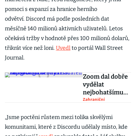
pomoci s expanzí za hranice herního
odvětví. Discord má podle posledních dat
měsíčně 140 milionů aktivních uživatelů. Letos
očekává tržby v hodnotě přes 100 milionů dolarů,
třikrát více než loni.
Uvedl
to portál Wall Street
Journal.
Zoom dal dobře
vydělat
nejbohatšímu
muži
Zahraniční
Hongkongu
nebo zakladateli
„Jsme poctěni růstem mezi tolika skvělými
Yahoo
komunitami, které z Discordu udělaly místo, kde