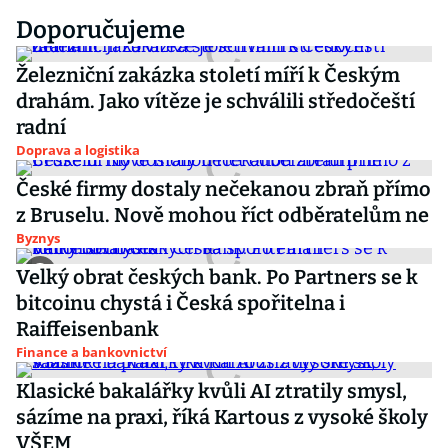
Doporučujeme
Železniční zakázka století míří k Českým
drahám. Jako vítěze je schválili středočeští
radní
Doprava a logistika
České firmy dostaly nečekanou zbraň přímo
z Bruselu. Nově mohou říct odběratelům ne
Byznys
Velký obrat českých bank. Po Partners se k
bitcoinu chystá i Česká spořitelna i
Raiffeisenbank
Finance a bankovnictví
Klasické bakalářky kvůli AI ztratily smysl,
sázíme na praxi, říká Kartous z vysoké školy
VŠEM