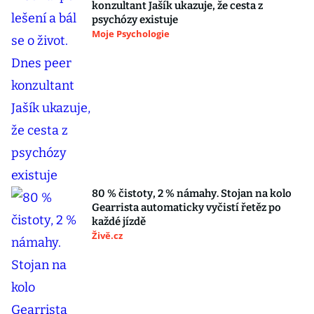
konzultant Jašík ukazuje, že cesta z
psychózy existuje
Moje Psychologie
80 % čistoty, 2 % námahy. Stojan na kolo
Gearrista automaticky vyčistí řetěz po
každé jízdě
Živě.cz