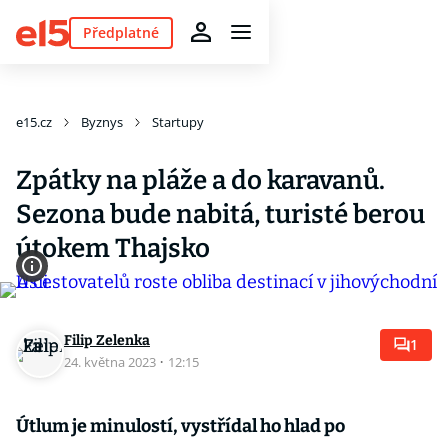
Předplatné
e15.cz
Byznys
Startupy
Zpátky na pláže a do karavanů.
Sezona bude nabitá, turisté berou
útokem Thajsko
Filip Zelenka
1
24. května 2023
·
12:15
Útlum je minulostí, vystřídal ho hlad po