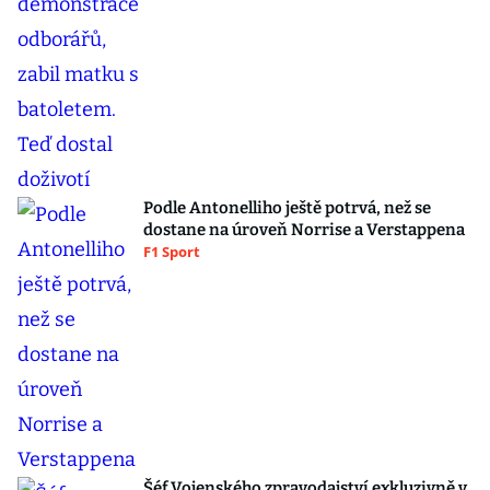
Podle Antonelliho ještě potrvá, než se
dostane na úroveň Norrise a Verstappena
F1 Sport
Šéf Vojenského zpravodajství exkluzivně v