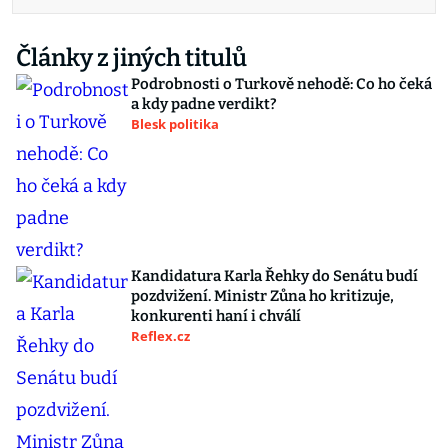
Články z jiných titulů
Podrobnosti o Turkově nehodě: Co ho čeká
a kdy padne verdikt?
Blesk politika
Kandidatura Karla Řehky do Senátu budí
pozdvižení. Ministr Zůna ho kritizuje,
konkurenti haní i chválí
Reflex.cz