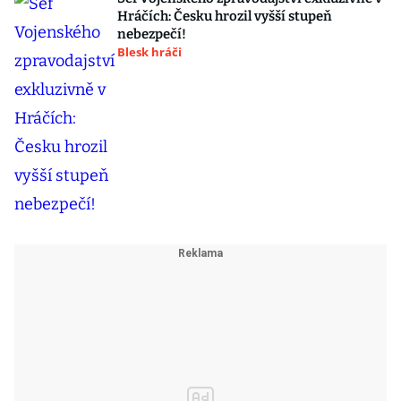
Hráčích: Česku hrozil vyšší stupeň
nebezpečí!
Blesk hráči