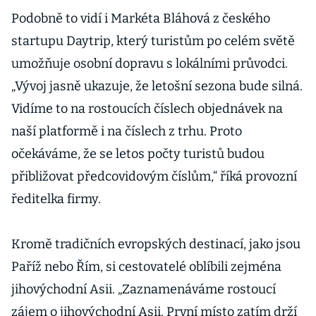
pasažérů v
Podobně to vidí i Markéta Bláhová z českého
historii
startupu Daytrip, který turistům po celém světě
umožňuje osobní dopravu s lokálními průvodci.
„Vývoj jasně ukazuje, že letošní sezona bude silná.
Vidíme to na rostoucích číslech objednávek na
naší platformě i na číslech z trhu. Proto
očekáváme, že se letos počty turistů budou
přibližovat předcovidovým číslům,“ říká provozní
ředitelka firmy.
Kromě tradičních evropských destinací, jako jsou
Paříž nebo Řím, si cestovatelé oblíbili zejména
jihovýchodní Asii. „Zaznamenáváme rostoucí
zájem o jihovýchodní Asii. První místo zatím drží