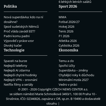
6 lehkých letních salátů
Politika
Sport 2026
Nová superdávka: kdo na ní
MMA
dosáhne?
Fotbal 2026/27
Sjezd sudetských Němců
Hokej 2026
Proč vláda zavádí EET?
Tenis 2026
Padni komu padni
F1 2026
Výpověď z práce vzor
Atletika 2026
Divoký kačer
Cyklistika 2026
Technologie
Ekonomika
SpaceX na burze
Temu a clo
Nejlepší telefony
Spořicí účty
Nejlepší AI zdarma
Superdávka – změny
Nejlepší chytré hodinky
Chybějící roky k důchodu
Nejlepší VPN – srovnání
Minimální mzda 2027
Netflix filmy a seriály
Vedro v práci
© 2001 - 2026 Copyright
CZECH NEWS CENTER a.s.
se sídlem náměstí Marie Schmolkové 3493/1, 100 00 Praha 10 -
Strašnice, IČO: 02346826, zapsána v OR, sp.zn. B 19490 a dodavatelé
obsahu