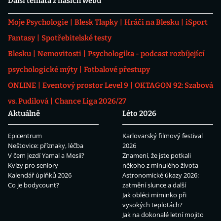
Další témata z našich webů
Moje Psychologie
Blesk Tlapky
Hráči na Blesku
iSport
Fantasy
Spotřebitelské testy
Blesku
Nemovitosti
Psychologika - podcast rozbíjející
psychologické mýty
Fotbalové přestupy
ONLINE
Eventový prostor Level 9
OKTAGON 92: Szabová
vs. Pudilová
Chance Liga 2026/27
Aktuálně
Léto 2026
Epicentrum
Karlovarský filmový festival
Neštovice: příznaky, léčba
2026
V čem jezdí Yamal a Mesii?
Znamení, že jste potkali
Kvízy pro seniory
někoho z minulého života
Kalendář úplňků 2026
Astronomické úkazy 2026:
Co je bodycount?
zatmění slunce a další
Jak obléci miminko při
vysokých teplotách?
Jak na dokonalé letní mojito