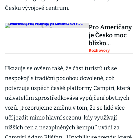
Česku vývojové centrum.
Pro Američany
je Česko moc
blízko
Ukrajině, říká
Rozhovory
šéfka
startupu, který
Ukazuje se ovšem také, že část turistů už se
shání turistům
nespokojí s tradiční podobou dovolené, což
řidiče
potvrzuje úspěch české platformy Campiri, která
uživatelům zprostředkovává vypůjčení obytných
vozů. „Pozorujeme změnu v tom, že se lidé více
učí jezdit mimo hlavní sezonu, kdy využívají
nižších cen a nezaplněných kempů,“ uvádí za
Campiri Adam Blišťan. „Urychlily se trendy, které