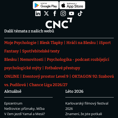
Další témata z našich webů
Moje Psychologie
Blesk Tlapky
Hráči na Blesku
iSport
Fantasy
Spotřebitelské testy
Blesku
Nemovitosti
Psychologika - podcast rozbíjející
psychologické mýty
Fotbalové přestupy
ONLINE
Eventový prostor Level 9
OKTAGON 92: Szabová
vs. Pudilová
Chance Liga 2026/27
Aktuálně
Léto 2026
Epicentrum
Karlovarský filmový festival
Neštovice: příznaky, léčba
2026
V čem jezdí Yamal a Mesii?
Znamení, že jste potkali