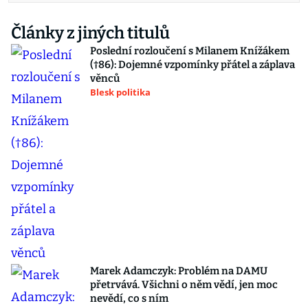
Články z jiných titulů
Poslední rozloučení s Milanem Knížákem
(†86): Dojemné vzpomínky přátel a záplava
věnců
Blesk politika
Marek Adamczyk: Problém na DAMU
přetrvává. Všichni o něm vědí, jen moc
nevědí, co s ním