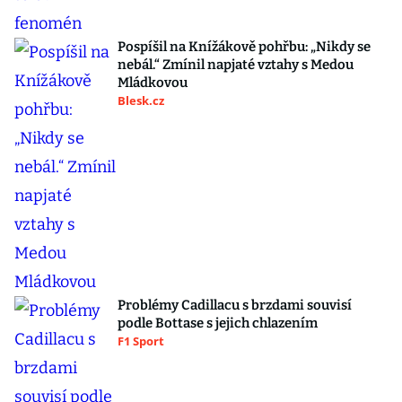
Pospíšil na Knížákově pohřbu: „Nikdy se
nebál.“ Zmínil napjaté vztahy s Medou
Mládkovou
Blesk.cz
Problémy Cadillacu s brzdami souvisí
podle Bottase s jejich chlazením
F1 Sport