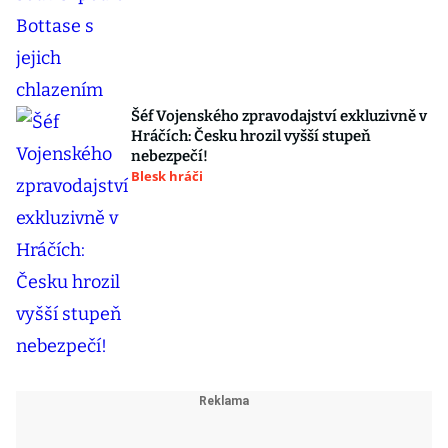
Šéf Vojenského zpravodajství exkluzivně v
Hráčích: Česku hrozil vyšší stupeň
nebezpečí!
Blesk hráči