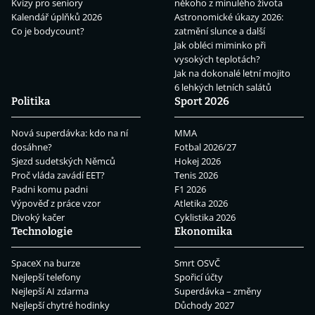
Kvízy pro seniory
někoho z minulého života
Kalendář úplňků 2026
Astronomické úkazy 2026:
Co je bodycount?
zatmění slunce a další
Jak obléci miminko při
vysokých teplotách?
Jak na dokonalé letní mojito
6 lehkých letních salátů
Politika
Sport 2026
Nová superdávka: kdo na ní
MMA
dosáhne?
Fotbal 2026/27
Sjezd sudetských Němců
Hokej 2026
Proč vláda zavádí EET?
Tenis 2026
Padni komu padni
F1 2026
Výpověď z práce vzor
Atletika 2026
Divoký kačer
Cyklistika 2026
Technologie
Ekonomika
SpaceX na burze
Smrt OSVČ
Nejlepší telefony
Spořicí účty
Nejlepší AI zdarma
Superdávka – změny
Nejlepší chytré hodinky
Důchody 2027