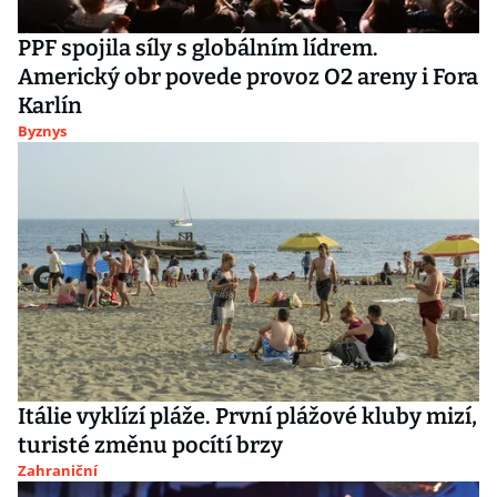
PPF spojila síly s globálním lídrem.
Americký obr povede provoz O2 areny i Fora
Karlín
Byznys
Itálie vyklízí pláže. První plážové kluby mizí,
turisté změnu pocítí brzy
Zahraniční