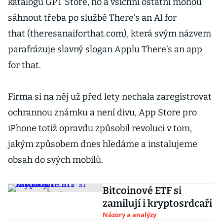
katalogu GPT Store, no a všichni ostatní mohou
sáhnout třeba po službě There’s an AI for
that (theresanaiforthat.com), která svým názvem
parafrázuje slavný slogan Applu There’s an app
for that.
Firma si na něj už před lety nechala zaregistrovat
ochrannou známku a není divu, App Store pro
iPhone totiž opravdu způsobil revoluci v tom,
jakým způsobem dnes hledáme a instalujeme
obsah do svých mobilů.
Bitcoinové ETF si
zamilují i kryptosrdcaři
Názory a analýzy