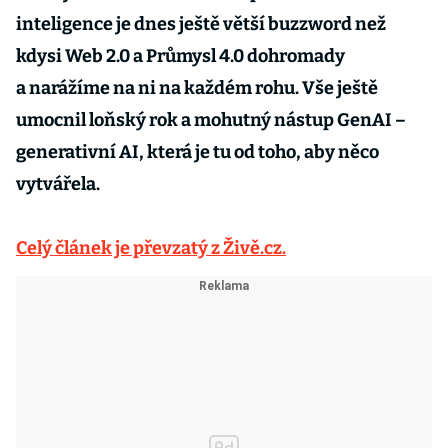
inteligence je dnes ještě větší buzzword než
kdysi Web 2.0 a Průmysl 4.0 dohromady
a narážíme na ni na každém rohu. Vše ještě
umocnil loňský rok a mohutný nástup GenAI –
generativní AI, která je tu od toho, aby něco
vytvářela.
Celý článek je převzatý z Živě.cz.