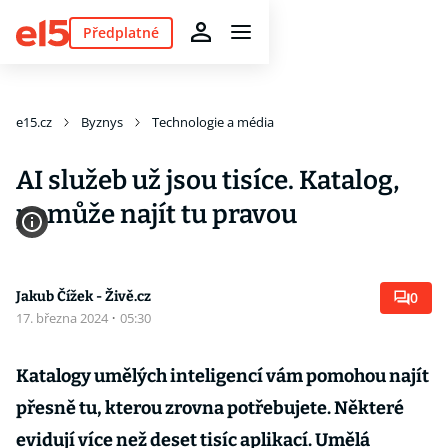
Předplatné
e15.cz
Byznys
Technologie a média
AI služeb už jsou tisíce. Katalog,
pomůže najít tu pravou
Jakub Čížek - Živě.cz
0
17. března 2024
·
05:30
Katalogy umělých inteligencí vám pomohou najít
přesně tu, kterou zrovna potřebujete. Některé
evidují více než deset tisíc aplikací. Umělá