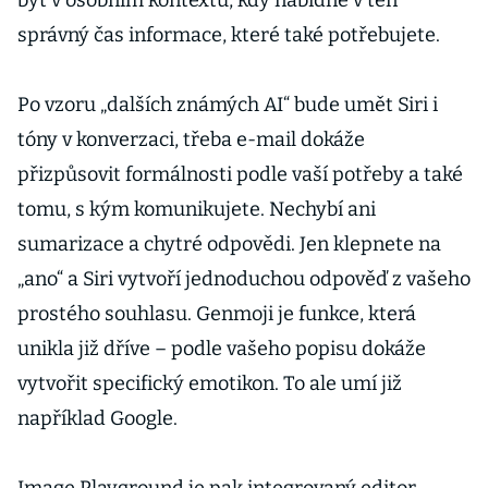
být v osobním kontextu, kdy nabídne v ten
správný čas informace, které také potřebujete.
Po vzoru „dalších známých AI“ bude umět Siri i
tóny v konverzaci, třeba e-mail dokáže
přizpůsovit formálnosti podle vaší potřeby a také
tomu, s kým komunikujete. Nechybí ani
sumarizace a chytré odpovědi. Jen klepnete na
„ano“ a Siri vytvoří jednoduchou odpověď z vašeho
prostého souhlasu. Genmoji je funkce, která
unikla již dříve – podle vašeho popisu dokáže
vytvořit specifický emotikon. To ale umí již
například Google.