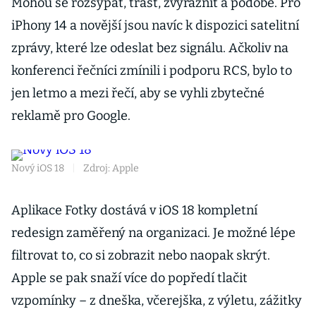
Mohou se rozsypat, třást, zvýraznit a podobě. Pro
iPhony 14 a novější jsou navíc k dispozici satelitní
zprávy, které lze odeslat bez signálu. Ačkoliv na
konferenci řečníci zmínili i podporu RCS, bylo to
jen letmo a mezi řečí, aby se vyhli zbytečné
reklamě pro Google.
Nový iOS 18
|
Zdroj: Apple
Aplikace Fotky dostává v iOS 18 kompletní
redesign zaměřený na organizaci. Je možné lépe
filtrovat to, co si zobrazit nebo naopak skrýt.
Apple se pak snaží více do popředí tlačit
vzpomínky – z dneška, včerejška, z výletu, zážitky