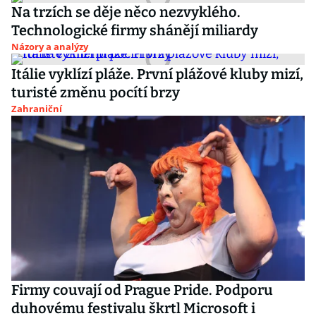
Na trzích se děje něco nezvyklého.
Technologické firmy shánějí miliardy
Názory a analýzy
Itálie vyklízí pláže. První plážové kluby mizí,
turisté změnu pocítí brzy
Zahraniční
Firmy couvají od Prague Pride. Podporu
duhovému festivalu škrtl Microsoft i