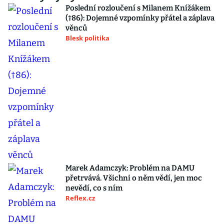
Poslední rozloučení s Milanem Knížákem
(†86): Dojemné vzpomínky přátel a záplava
věnců
Blesk politika
Marek Adamczyk: Problém na DAMU
přetrvává. Všichni o něm vědí, jen moc
nevědí, co s ním
Reflex.cz