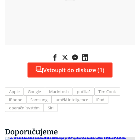
Vstoupit do diskuze (1)
Apple
Google
Macintosh
počítač
Tim Cook
iPhone
Samsung
umělá inteligence
iPad
operační systém
Siri
Doporučujeme