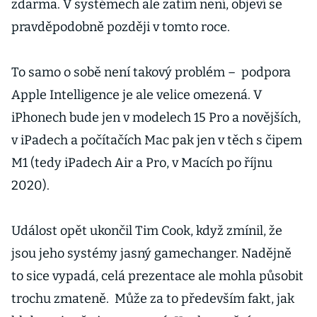
zdarma. V systémech ale zatím není, objeví se
pravděpodobně později v tomto roce.
To samo o sobě není takový problém – podpora
Apple Intelligence je ale velice omezená. V
iPhonech bude jen v modelech 15 Pro a novějších,
v iPadech a počítačích Mac pak jen v těch s čipem
M1 (tedy iPadech Air a Pro, v Macích po říjnu
2020).
Událost opět ukončil Tim Cook, když zmínil, že
jsou jeho systémy jasný gamechanger. Nadějně
to sice vypadá, celá prezentace ale mohla působit
trochu zmateně. Může za to především fakt, jak