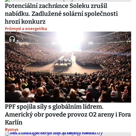
Potenciální zachránce Soleku zrušil
nabídku. Zadlužené solární společnosti
hrozí konkurz
Průmysl a energetika
PPF spojila síly s globálním lídrem.
Americký obr povede provoz O2 areny i Fora
Karlín
Byznys