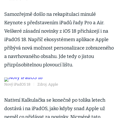
Samozřejmě došlo na rekapitulaci minulé
Keynote s představením iPadů řady Pro a Air.
Veškeré zásadní novinky z iOS 18 přicházejí i na
iPadOS 18. Napříč ekosystémem aplikace Apple
přibývá nová možnost personalizace zobrazeného
a navrhovaného obsahu. Jde tedy o jistou
přizpůsobitelnou plovoucí lištu.
Nový iPadOS 18
|
Zdroj: Apple
Nativní Kalkulačka se konečně po tolika letech
dostává i na iPadOS, jako kdyby snad Apple už
neměl co přidávat za novinky. Nicméně tato