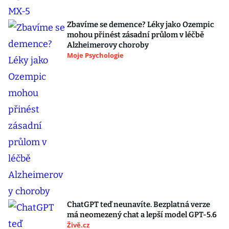
Zbavíme se demence? Léky jako Ozempic
mohou přinést zásadní průlom v léčbě
Alzheimerovy choroby
Moje Psychologie
ChatGPT teď neunavíte. Bezplatná verze
má neomezený chat a lepší model GPT-5.6
Živě.cz