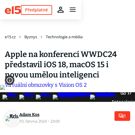
Předplatné
e15.cz
Byznys
Technologie a média
Apple na konferenci WWDC24
představil iOS 18, macOS 15 i
novou umělou inteligenci
17
Fotogaleri
Adam Kos
1
10. června 2024
·
23:00