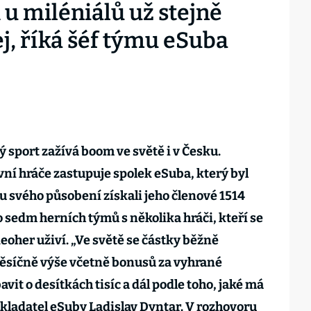
 u miléniálů už stejně
j, říká šéf týmu eSuba
 sport zažívá boom ve světě i v Česku.
ní hráče zastupuje spolek eSuba, který byl
u svého působení získali jeho členové 1514
o sedm herních týmů s několika hráči, kteří se
oher uživí. „Ve světě se částky běžně
 měsíčně výše včetně bonusů za vyhrané
vit o desítkách tisíc a dál podle toho, jaké má
zakladatel eSuby Ladislav Dyntar. V rozhovoru