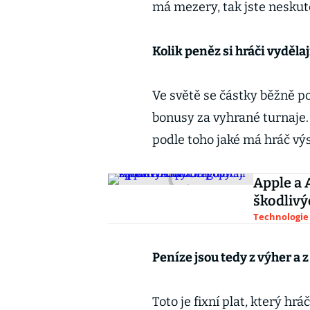
má mezery, tak jste neskute
Kolik peněz si hráči vydělaj
Ve světě se částky běžně po
bonusy za vyhrané turnaje. 
podle toho jaké má hráč vý
Apple a 
škodlivý
Technologie
Peníze jsou tedy z výher a z
Toto je fixní plat, který hr