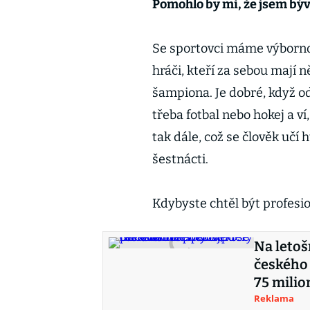
Pomohlo by mi, že jsem býv
Se sportovci máme výborno
hráči, kteří za sebou mají 
šampiona. Je dobré, když od
třeba fotbal nebo hokej a v
tak dále, což se člověk učí
šestnácti.
Kdybyste chtěl být profesio
Na letoš
českého 
75 milion
Reklama