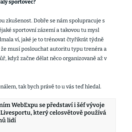
alý sportovec?
u zkušenost. Dobře se nám spolupracuje s
nějaké sportovní zázemí a takovou tu mysl
mala ví, jaké je to trénovat čtyřikrát týdně
í, že musí poslouchat autoritu typu trenéra a
 hůř, když začne dělat něco organizovaně až v
nálem, tak bych právě to u vás teď hledal.
ním WebExpu se představí i šéf vývoje
Livesportu, který celosvětově používá
ů lidí