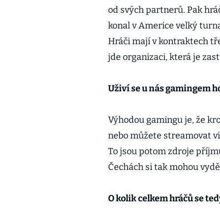
od svých partnerů. Pak hráč
konal v Americe velký turna
Hráči mají v kontraktech tř
jde organizaci, která je zas
Uživí se u nás gamingem h
Výhodou gamingu je, že kro
nebo můžete streamovat vi
To jsou potom zdroje příjmů
Čechách si tak mohou vyděl
O kolik celkem hráčů se tedy