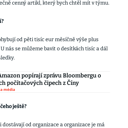
čně cenný artikl, který bych chtěl mít v týmu.
í?
hybují od pěti tisíc eur měsíčně výše plus
U nás se můžeme bavit o desítkách tisíc a dál
sledky.
Amazon popírají zprávu Bloombergu o
ch počítačových čipech z Číny
 a média
 čeho ještě?
áči dostávají od organizace a organizace je má