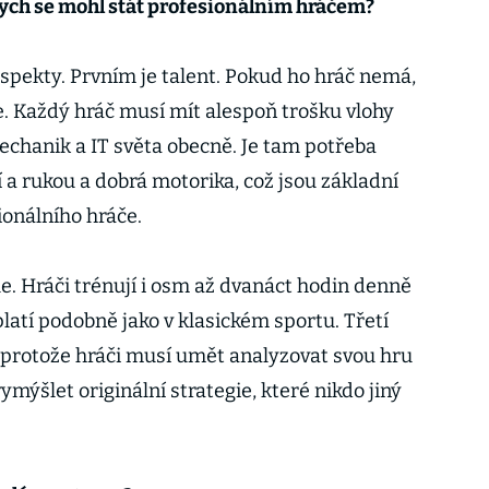
bych se mohl stát profesionálním hráčem?
aspekty. Prvním je talent. Pokud ho hráč nemá,
e. Každý hráč musí mít alespoň trošku vlohy
chanik a IT světa obecně. Je tam potřeba
 a rukou a dobrá motorika, což jsou základní
onálního hráče.
e. Hráči trénují i osm až dvanáct hodin denně
platí podobně jako v klasickém sportu. Třetí
, protože hráči musí umět analyzovat svou hru
ymýšlet originální strategie, které nikdo jiný