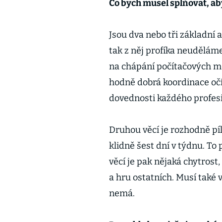
Co bych musel splňovat, a
Jsou dva nebo tři základní 
tak z něj profíka neudělám
na chápání počítačových me
hodně dobrá koordinace očí
dovednosti každého profesi
Druhou věcí je rozhodně píl
klidně šest dní v týdnu. To 
věcí je pak nějaká chytrost
a hru ostatních. Musí také v
nemá.