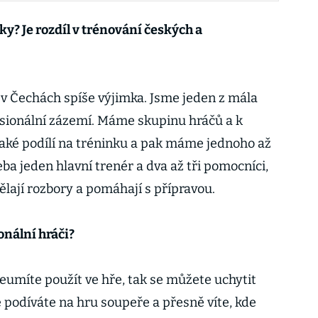
ky? Je rozdíl v trénování českých a
, v Čechách spíše výjimka. Jsme jeden z mála
sionální zázemí. Máme skupinu hráčů a k
také podílí na tréninku a pak máme jednoho až
eba jeden hlavní trenér a dva až tři pomocníci,
dělají rozbory a pomáhají s přípravou.
onální hráči?
eumíte použít ve hře, tak se můžete uchytit
e podíváte na hru soupeře a přesně víte, kde