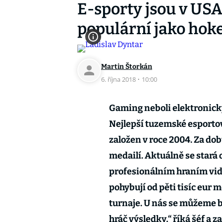
E-sporty jsou v USA
populární jako hoke
Martin Štorkán
6. října 2018
·
10:00
Gaming neboli elektronický
Nejlepší tuzemské esportov
založen v roce 2004. Za dob
medailí. Aktuálně se stará 
profesionálním hraním vide
pohybují od pěti tisíc eur
turnaje. U nás se můžeme ba
hráč výsledky,“ říká šéf a 