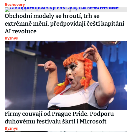
Rozhovory
Obchodní modely se hroutí, trh se
extrémně mění, předpovídají čeští kapitáni
AI revoluce
Byznys
Firmy couvají od Prague Pride. Podporu
duhovému festivalu škrtl i Microsoft
Byznys