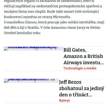
regulačních orgánů či zacházení se zaměstnanci, kteří si
stěžují například na nedostatěčná protiepidemická opatření a
nezájem firmy stav zlepšit. Bude také muset čelit vzrůstající
konkurenci zejména ze strany Microsoftu.
S manželkou Elanou, která pracuje jako módní návrhářka, mají
dvě děti a žijí v Seattlu. V čele Amazonu stane Jassy ve třetím
čtvrtletí letošního roku.
Bill Gates,
Amazon a British
Airways investují
do vodíkového
Technologie a média
startupu
Jeff Bezos
zbohatnul za jediný
den o třináct
miliard dolarů
Byznys