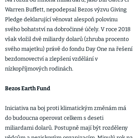
Warren Buffett, nepodepsal Bezos výzvu Giving
Pledge deklarující věnovat alespoň polovinu
svého bohatství na dobročinné účely. V roce 2018
však vložil dvě miliardy dolarů (zhruba procento
svého majetku) právě do fondu Day One na řešení
bezdomovectví a zlepšení vzdělání v
nízkopříjmových rodinách.
Bezos Earth Fund
Iniciativa na boj proti klimatickým změnám má
do budoucna operovat celkem s deseti
miliardami dolarů. Postupně mají být rozděleny
vědcům a neziskovým organizacím. Minulý rok na