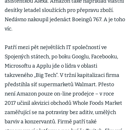
asistentkou Alexa. Amazon také například vlastní
desítky letadel sloužících pro přepravu zboží.
Nedávno nakoupil jedenáct Boeingů 767. A je toho
víc.
Patří mezi pět největších IT společností ve
Spojených státech, po boku Googlu, Facebooku,
Microsoftu a Applu jde o lídra v oblasti
takzveného „Big Tech“. V tržní kapitalizaci firma
předstihla síť supermarketů Walmart. Přesto
není Amazon pouze on-line prodejce – v roce
2017 učinil akvizici obchodů Whole Foods Market
zaměřující se na potraviny bez aditiv, umělých
barviv a konzervantů. Firmě patří také