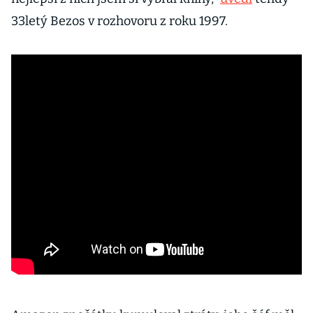
33letý Bezos v rozhovoru z roku 1997.