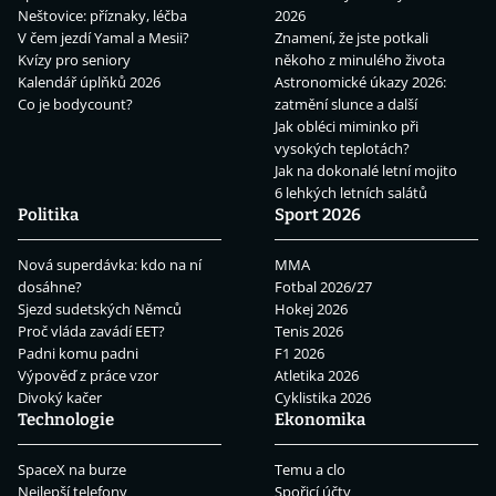
Neštovice: příznaky, léčba
2026
V čem jezdí Yamal a Mesii?
Znamení, že jste potkali
Kvízy pro seniory
někoho z minulého života
Kalendář úplňků 2026
Astronomické úkazy 2026:
Co je bodycount?
zatmění slunce a další
Jak obléci miminko při
vysokých teplotách?
Jak na dokonalé letní mojito
6 lehkých letních salátů
Politika
Sport 2026
Nová superdávka: kdo na ní
MMA
dosáhne?
Fotbal 2026/27
Sjezd sudetských Němců
Hokej 2026
Proč vláda zavádí EET?
Tenis 2026
Padni komu padni
F1 2026
Výpověď z práce vzor
Atletika 2026
Divoký kačer
Cyklistika 2026
Technologie
Ekonomika
SpaceX na burze
Temu a clo
Nejlepší telefony
Spořicí účty