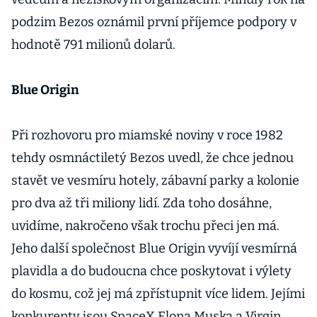
podzim Bezos oznámil první příjemce podpory v
hodnotě 791 milionů dolarů.
Blue Origin
Při rozhovoru pro miamské noviny v roce 1982
tehdy osmnáctiletý Bezos uvedl, že chce jednou
stavět ve vesmíru hotely, zábavní parky a kolonie
pro dva až tři miliony lidí. Zda toho dosáhne,
uvidíme, nakročeno však trochu přeci jen má.
Jeho další společnost Blue Origin vyvíjí vesmírná
plavidla a do budoucna chce poskytovat i výlety
do kosmu, což jej má zpřístupnit více lidem. Jejími
konkurenty jsou SpaceX Elona Muska a Virgin