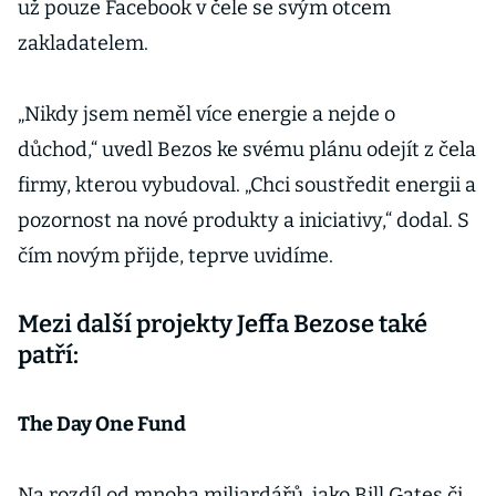
už pouze Facebook v čele se svým otcem
zakladatelem.
„Nikdy jsem neměl více energie a nejde o
důchod,“ uvedl Bezos ke svému plánu odejít z čela
firmy, kterou vybudoval. „Chci soustředit energii a
pozornost na nové produkty a iniciativy,“ dodal. S
čím novým přijde, teprve uvidíme.
Mezi další projekty Jeffa Bezose také
patří:
The Day One Fund
Na rozdíl od mnoha miliardářů, jako Bill Gates či