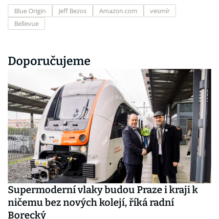
Blue Origin
Jeff Bezos
Amazon.com
vesmír
Bellevue
Doporučujeme
Supermoderní vlaky budou Praze i kraji k
ničemu bez nových kolejí, říká radní
Borecký