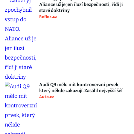
Aliance už je jen iluzí bezpečnosti, řídí ji
staré doktríny
Reflex.cz
Audi Q9 mělo mít kontroverzní prvek,
který někde zakazují. Zasáhl nejvyšší šéf
Auto.cz