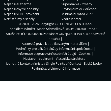
Nejlepší AI zdarma
Superdávka – změny
Nejlepší chytré hodinky
Chybějící roky k důchodu
Nejlepší VPN – srovnání
Minimální mzda 2027
Netflix filmy a seriály
Vedro v práci
© 2001 - 2026 Copyright
CZECH NEWS CENTER a.s.
se sídlem náměstí Marie Schmolkové 3493/1, 100 00 Praha 10 -
Strašnice, IČO: 02346826, zapsána v OR, sp.zn. B 19490 a dodavatelé
obsahu
Autorská práva k publikovaným materiálům
Podmínky pro užívání služby informační společnosti
Informace o zpracování osobních údajů
Cookies
Nastavení soukromí
Vlastnická struktura
Jednotná kontaktní místa / Single Points of Contact
Etický kodex
Povinně zveřejňované informace