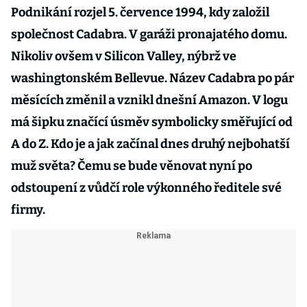
Podnikání rozjel 5. července 1994, kdy založil
společnost Cadabra. V garáži pronajatého domu.
Nikoliv ovšem v Silicon Valley, nýbrž ve
washingtonském Bellevue. Název Cadabra po pár
měsících změnil a vznikl dnešní Amazon. V logu
má šipku značící úsměv symbolicky směřující od
A do Z. Kdo je a jak začínal dnes druhý nejbohatší
muž světa? Čemu se bude věnovat nyní po
odstoupení z vůdčí role výkonného ředitele své
firmy.