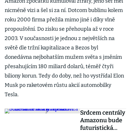
Amazon zpočátku kumuloval ztráty, jeho šéf měl
nicméně vizi a šel si za ní. Dotcom bublinu kolem
roku 2000 firma přežila mimo jiné i díky vlně
propouštění. Do zisku se přehoupla až v roce
2003. V současnosti je jednou z největších na
světě dle tržní kapitalizace a Bezos byl
donedávna nejbohatším mužem světa s jměním
přesahujícím 180 miliard dolarů, téměř čtyři
biliony korun. Tedy do doby, než ho vystřídal Elon
Musk po raketovém růstu akcií automobilky
Tesla.
Srdcem centrály
Amazonu bude
futuristická