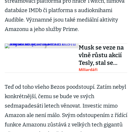
streamovací platforma pro hráče Twitch, filmová
databáze IMDb či platforma s audioknihami
Audible. Významné jsou také mediální aktivity
Amazonu a jeho služby Prime.
Musk se veze na
vlně růstu akcií
Tesly, stal se
nejbohatším
Miliardáři
člověkem světa
Teď od toho všeho Bezos poodstoupí. Zatím nebyl
konkrétnější, čemu se bude ve svých
sedmapadesáti letech věnovat. Investic mimo
Amazon ale není málo. Svým odstoupením z řídící
funkce Amazonu zůstává z velkých tech gigantů