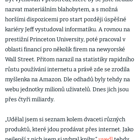
nazvat materiálním blahobytem, a s možná
horšími dispozicemi pro start později úspěšné
kariéry Jeff vystudoval informatiku. A rovnou na
prestižní Princeton University, poté pracoval v
oblasti financí pro několik firem na newyorské
Wall Street. Přitom narazil na statistiky rapidního
růstu používání internetu a právě zde se zrodila
myšlenka na Amazon. Dle odhadů byly tehdy na
webu jednotky milionů uživatelů. Dnes jich jsou
přes čtyři miliardy.
„Udělal jsem si seznam kolem dvaceti různých
produktů, které jdou prodávat přes internet. Jako
nejlepší z nich jsem si vybral knihy,“
uvedl
tehdy