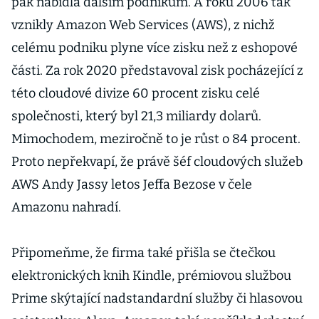
pak nabídla dalším podnikům. A roku 2006 tak
vznikly Amazon Web Services (AWS), z nichž
celému podniku plyne více zisku než z eshopové
části. Za rok 2020 představoval zisk pocházející z
této cloudové divize 60 procent zisku celé
společnosti, který byl 21,3 miliardy dolarů.
Mimochodem, meziročně to je růst o 84 procent.
Proto nepřekvapí, že právě šéf cloudových služeb
AWS Andy Jassy letos Jeffa Bezose v čele
Amazonu nahradí.
Připomeňme, že firma také přišla se čtečkou
elektronických knih Kindle, prémiovou službou
Prime skýtající nadstandardní služby či hlasovou