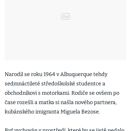
Narodil se roku 1964 v Albuquerque tehdy
sedmnáctileté středoškolské studentce a
obchodníkovi s motorkami. Rodiče se ovšem po
čase rozešli a matka si našla nového partnera,
kubánského imigranta Miguela Bezose.
Byť vychován v prostředí, které by se jistě nedalo