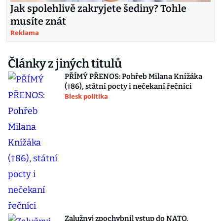
Jak spolehlivě zakryjete šediny? Tohle
musíte znát
Reklama
Články z jiných titulů
PŘÍMÝ PŘENOS: Pohřeb Milana Knížáka
(†86), státní pocty i nečekaní řečníci
Blesk politika
Zalužnyj zpochybnil vstup do NATO.