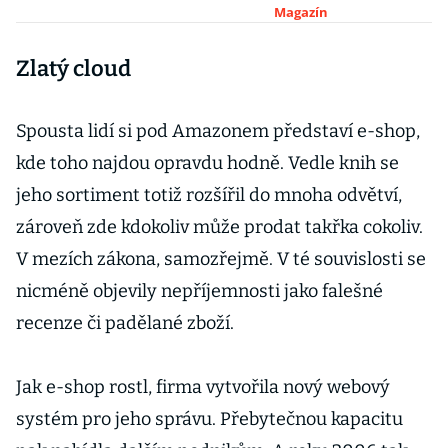
spirálovitá
Magazín
budova ze skla a
Zlatý cloud
zeleně
Spousta lidí si pod Amazonem představí e-shop,
kde toho najdou opravdu hodně. Vedle knih se
jeho sortiment totiž rozšířil do mnoha odvětví,
zároveň zde kdokoliv může prodat takřka cokoliv.
V mezích zákona, samozřejmě. V té souvislosti se
nicméně objevily nepříjemnosti jako falešné
recenze či padělané zboží.
Jak e-shop rostl, firma vytvořila nový webový
systém pro jeho správu. Přebytečnou kapacitu