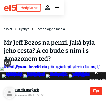
Předplatné
e15.cz
Byznys
Technologie a média
Mr Jeff Bezos na penzi. Jaká byla
jeho cesta? A co bude s ním i s
Amazonem teď?
5
Fotogalerie
Patrik Borýsek
0
6. února 2021
·
08:00