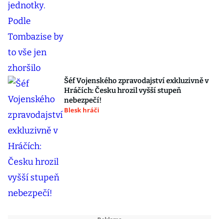
Šéf Vojenského zpravodajství exkluzivně v
Hráčích: Česku hrozil vyšší stupeň
nebezpečí!
Blesk hráči