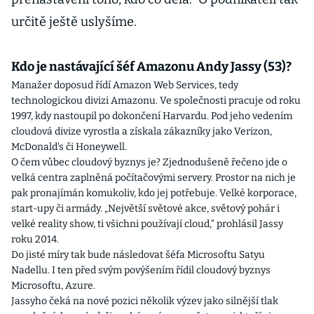
určitě ještě uslyšíme.
Kdo je nastávající šéf Amazonu Andy Jassy (53)?
Manažer doposud řídí Amazon Web Services, tedy
technologickou divizi Amazonu. Ve společnosti pracuje od roku
1997, kdy nastoupil po dokončení Harvardu. Pod jeho vedením
cloudová divize vyrostla a získala zákazníky jako Verizon,
McDonald's či Honeywell.
O čem vůbec cloudový byznys je? Zjednodušeně řečeno jde o
velká centra zaplněná počítačovými servery. Prostor na nich je
pak pronajímán komukoliv, kdo jej potřebuje. Velké korporace,
start-upy či armády. „Největší světové akce, světový pohár i
velké reality show, ti všichni používají cloud,“ prohlásil Jassy
roku 2014.
Do jisté míry tak bude následovat šéfa Microsoftu Satyu
Nadellu. I ten před svým povýšením řídil cloudový byznys
Microsoftu, Azure.
Jassyho čeká na nové pozici několik výzev jako silnější tlak