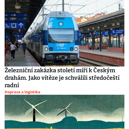
Železniční zakázka století míří k Českým
drahám. Jako vítěze je schválili středočeští
radní
Doprava a logistika