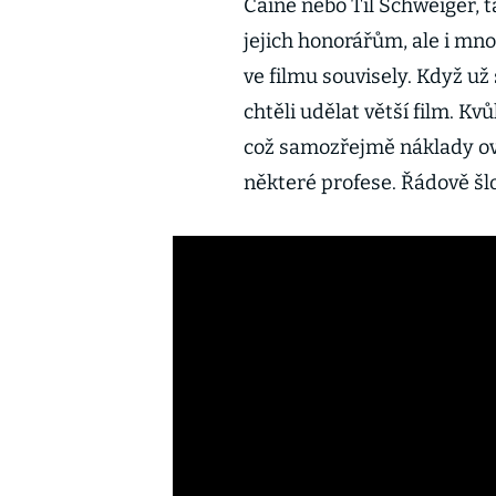
Caine nebo Til Schweiger, ta
jejich honorářům, ale i mn
ve filmu souvisely. Když už
chtěli udělat větší film. Kv
což samozřejmě náklady ovli
některé profese. Řádově šl