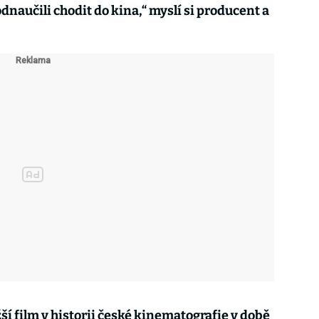
odnaučili chodit do kina,“ myslí si producent a
kl.
žší film v historii české kinematografie v době