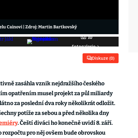
aelu Cainovi
| Zdroj: Martin Bartkovský
10
Fotogalerie
Diskuze (
0
)
ivně zasáhla vznik nejdražšího českého
dním opatřením musel projekt za půl miliardy
látno za poslední dva roky několikrát odložit.
šechny potíže za sebou a před několika dny
emiéry
. Čeští diváci ho konečně uvidí 8. září.
ho rozpočtu pro něj ovšem bude obrovskou