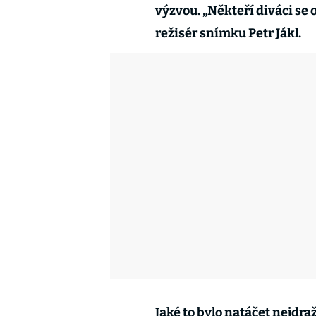
výzvou. „Někteří diváci se 
režisér snímku Petr Já
Jaké to bylo natáčet nejdra