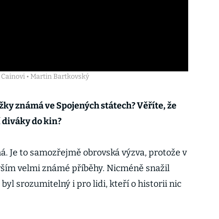
u Cainovi • Martin Bartkovský
ižky známá ve Spojených státech? Věříte, že
í diváky do kin?
á. Je to samozřejmě obrovská výzva, protože v
ším velmi známé příběhy. Nicméně snažil
byl srozumitelný i pro lidi, kteří o historii nic