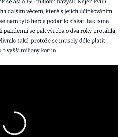
k se asi o 150 milionů navýšil. Nejen kvůli
oha dalším věcem, které s jejich účinkováním
 se nám tyto herce podařilo získat, tak jsme
ůli pandemii se pak výroba o dva roky protáhla,
vnilo také, protože se musely déle platit
o o vyšší miliony korun.