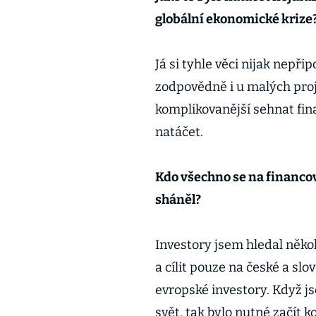
globální ekonomické krize
Já si tyhle věci nijak nepři
zodpovědně i u malých pro
komplikovanější sehnat fin
natáčet.
Kdo všechno se na financová
sháněl?
Investory jsem hledal někol
a cílit pouze na české a sl
evropské investory. Když js
svět, tak bylo nutné začít 