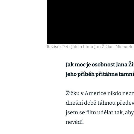
Režisér Petr Jákl o filmu Jan Žižka i Michael
Jak moc je osobnost Jana Ž
jeho příběh přitáhne tamn
Žižku v Americe nikdo nezn
dnešní době táhnou předev
jsem se film udělat tak, aby 
nevědí.