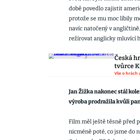
době povedlo zajistit ameri
protože se mu moc líbily m
navíc natočený v angličtině
režírovat anglicky mluvící 
Česká hr
tvůrce 
Vše o hrách 
Jan Žižka nakonec stál kol
výroba prodražila kvůli p
Film měl ještě těsně před 
nicméně poté, co jsme do ně