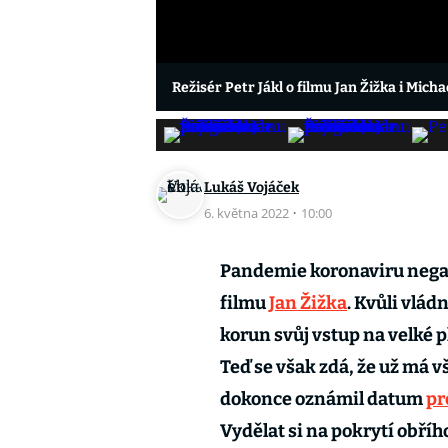
Režisér Petr Jákl o filmu Jan Žižka i Mich
Lukáš Vojáček
6. května 2022
·
10:00
Pandemie koronaviru negat
filmu
Jan Žižka
. Kvůli vlá
korun svůj vstup na velké p
Teď se však zdá, že už má v
dokonce oznámil datum
pr
Vydělat si na pokrytí obří