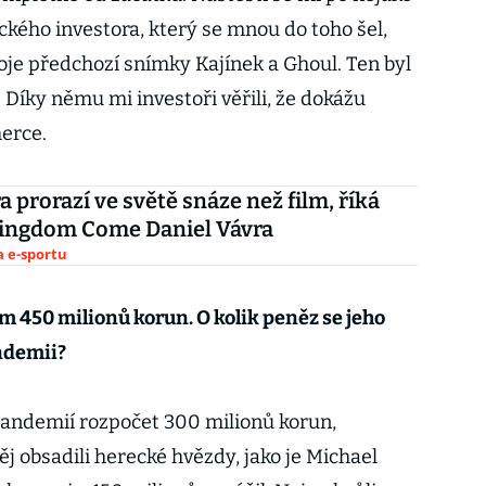
ckého investora, který se mnou do toho šel,
oje předchozí snímky Kajínek a Ghoul. Ten byl
. Díky němu mi investoři věřili, že dokážu
herce.
a prorazí ve světě snáze než film, říká
Kingdom Come Daniel Vávra
a e-sportu
em 450 milionů korun. O kolik peněz se jeho
andemii?
pandemií rozpočet 300 milionů korun,
j obsadili herecké hvězdy, jako je Michael