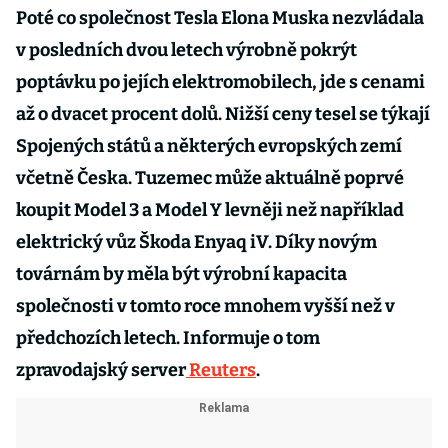
Poté co společnost Tesla Elona Muska nezvládala
v posledních dvou letech výrobně pokrýt
poptávku po jejích elektromobilech, jde s cenami
až o dvacet procent dolů. Nižší ceny tesel se týkají
Spojených států a některých evropských zemí
včetně Česka. Tuzemec může aktuálně poprvé
koupit Model 3 a Model Y levněji než například
elektrický vůz Škoda Enyaq iV. Díky novým
továrnám by měla být výrobní kapacita
společnosti v tomto roce mnohem vyšší než v
předchozích letech. Informuje o tom
zpravodajský server
Reuters
.