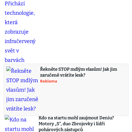
Řekněte STOP mdlým vlasům! Jak jim
zaručeně vrátíte lesk?
Reklama
Kdo na startu mohl zaujmout Deniu?
Motory „S“, duo Zbrojovky i lídři
pohárových zástupců