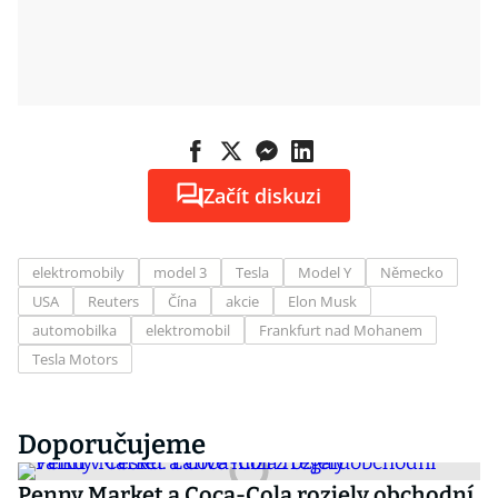
Začít diskuzi
elektromobily
model 3
Tesla
Model Y
Německo
USA
Reuters
Čína
akcie
Elon Musk
automobilka
elektromobil
Frankfurt nad Mohanem
Tesla Motors
Doporučujeme
Penny Market a Coca-Cola rozjely obchodní