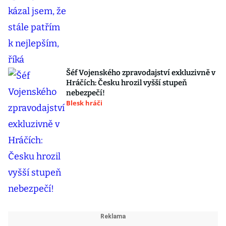
Šéf Vojenského zpravodajství exkluzivně v
Hráčích: Česku hrozil vyšší stupeň
nebezpečí!
Blesk hráči