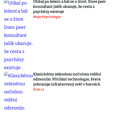
Utíkal po lešení a bál se o život. Dnes peer
konzultant Jašík ukazuje, že cesta z
psychózy existuje
Moje Psychologie
Klasickému zelenému nočnímu vidění
odzvonilo. Přichází technologie, která
zobrazuje infračervený svět v barvách
Živě.cz