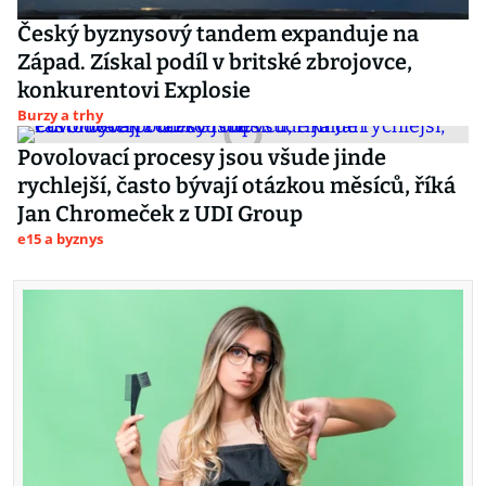
Český byznysový tandem expanduje na
Západ. Získal podíl v britské zbrojovce,
konkurentovi Explosie
Burzy a trhy
Povolovací procesy jsou všude jinde
rychlejší, často bývají otázkou měsíců, říká
Jan Chromeček z UDI Group
e15 a byznys