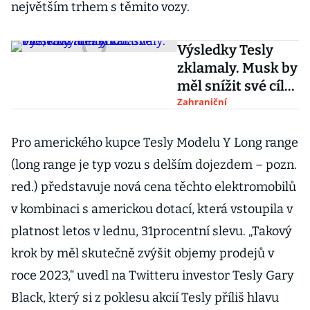
největším trhem s těmito vozy.
Výsledky Tesly
zklamaly. Musk by
měl snížit své cíle,
radí analytici
Zahraniční
Pro amerického kupce Tesly Modelu Y Long range
(long range je typ vozu s delším dojezdem – pozn.
red.) představuje nová cena těchto elektromobilů
v kombinaci s americkou dotací, která vstoupila v
platnost letos v lednu, 31procentní slevu. „Takový
krok by měl skutečně zvýšit objemy prodejů v
roce 2023,“ uvedl na Twitteru investor Tesly Gary
Black, který si z poklesu akcií Tesly příliš hlavu