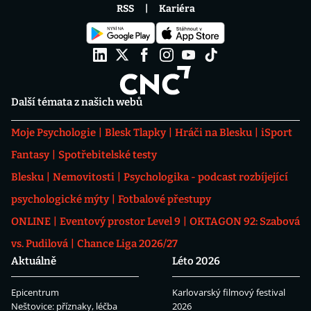
RSS
Kariéra
Další témata z našich webů
Moje Psychologie
Blesk Tlapky
Hráči na Blesku
iSport
Fantasy
Spotřebitelské testy
Blesku
Nemovitosti
Psychologika - podcast rozbíjející
psychologické mýty
Fotbalové přestupy
ONLINE
Eventový prostor Level 9
OKTAGON 92: Szabová
vs. Pudilová
Chance Liga 2026/27
Aktuálně
Léto 2026
Epicentrum
Karlovarský filmový festival
Neštovice: příznaky, léčba
2026