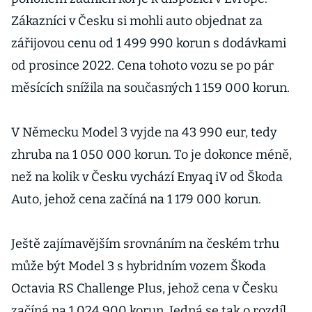
Zákazníci v Česku si mohli auto objednat za
zářijovou cenu od 1 499 990 korun s dodávkami
od prosince 2022. Cena tohoto vozu se po pár
měsících snížila na současných 1 159 000 korun.
V Německu Model 3 vyjde na 43 990 eur, tedy
zhruba na 1 050 000 korun. To je dokonce méně,
než na kolik v Česku vychází Enyaq iV od Škoda
Auto, jehož cena začíná na 1 179 000 korun.
Ještě zajímavějším srovnáním na českém trhu
může být Model 3 s hybridním vozem Škoda
Octavia RS Challenge Plus, jehož cena v Česku
začíná na 1 024 900 korun. Jedná se tak o rozdíl