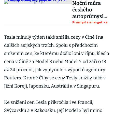
Noční můra
českého
autoprůmyslu:
čínské
Průmysl a energetika
elektromobily
přicházejí do
Tesla minulý týden také snížila ceny v Číně i na
EU, včetně
dalších asijských trzích. Spolu s předchozím
výroby
snížením cen, ke kterému došlo loni v říjnu, klesla
cena v Číně za Model 3 nebo Model Y od září o 13
až 24 procent, jak vyplynulo z výpočtů agentury
Reuters. Kromě Číny se ceny Tesly snížily také v
Jižní Koreji, Japonsku, Austrálii a v Singapuru.
Ke snížení cen Tesla přikročila i ve Francii,
Švýcarsku a v Rakousku. Její Model 3 byl mimo