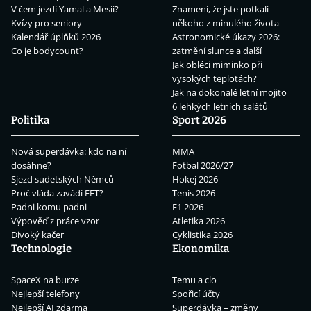
V čem jezdí Yamal a Mesii?
Znamení, že jste potkali
Kvízy pro seniory
někoho z minulého života
Kalendář úplňků 2026
Astronomické úkazy 2026:
Co je bodycount?
zatmění slunce a další
Jak obléci miminko při
vysokých teplotách?
Jak na dokonalé letní mojito
6 lehkých letních salátů
Politika
Sport 2026
Nová superdávka: kdo na ní
MMA
dosáhne?
Fotbal 2026/27
Sjezd sudetských Němců
Hokej 2026
Proč vláda zavádí EET?
Tenis 2026
Padni komu padni
F1 2026
Výpověď z práce vzor
Atletika 2026
Divoký kačer
Cyklistika 2026
Technologie
Ekonomika
SpaceX na burze
Temu a clo
Nejlepší telefony
Spořicí účty
Nejlepší AI zdarma
Superdávka – změny