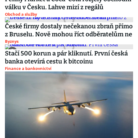
válku v Česku. Lahve mizí z regálů
Obchod a služby
České firmy dostaly nečekanou zbraň přímo
z Bruselu. Nově mohou říct odběratelům ne
Byznys
Stačí 500 korun a pár kliknutí. První česká
banka otevírá cestu k bitcoinu
Finance a bankovnictví