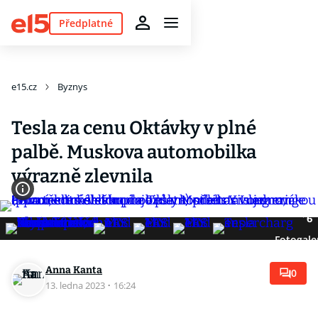
Předplatné
e15.cz
Byznys
Tesla za cenu Oktávky v plné
palbě. Muskova automobilka
výrazně zlevnila
6
Fotogale
Anna Kanta
0
13. ledna 2023
·
16:24