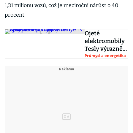
1,31 milionu vozů, což je meziroční nárůst o 40
procent.
Ojeté
elektromobily
Tesly výrazně
zlevňují v
Průmysl a energetika
Americe i v
Česku.
Přeprodej se už
nevyplácí