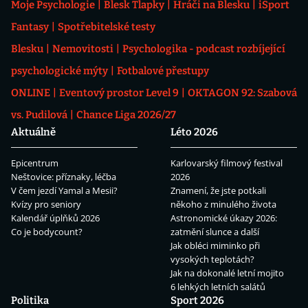
Moje Psychologie
Blesk Tlapky
Hráči na Blesku
iSport
Fantasy
Spotřebitelské testy
Blesku
Nemovitosti
Psychologika - podcast rozbíjející
psychologické mýty
Fotbalové přestupy
ONLINE
Eventový prostor Level 9
OKTAGON 92: Szabová
vs. Pudilová
Chance Liga 2026/27
Aktuálně
Léto 2026
Epicentrum
Karlovarský filmový festival
Neštovice: příznaky, léčba
2026
V čem jezdí Yamal a Mesii?
Znamení, že jste potkali
Kvízy pro seniory
někoho z minulého života
Kalendář úplňků 2026
Astronomické úkazy 2026:
Co je bodycount?
zatmění slunce a další
Jak obléci miminko při
vysokých teplotách?
Jak na dokonalé letní mojito
6 lehkých letních salátů
Politika
Sport 2026