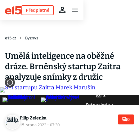
Předplatné
e15.cz
Byznys
Umělá inteligence na oběžné
dráze. Brněnský startup Zaitra
analyzuje snímky z družic
3
Fotogalerie
Filip Zelenka
0
15. srpna 2022
·
07:30