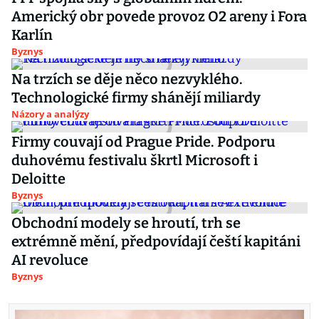
Americký obr povede provoz O2 areny i Fora
Karlín
Byznys
Na trzích se děje něco nezvyklého.
Technologické firmy shánějí miliardy
Názory a analýzy
Firmy couvají od Prague Pride. Podporu
duhovému festivalu škrtl Microsoft i
Deloitte
Byznys
Obchodní modely se hroutí, trh se
extrémně mění, předpovídají čeští kapitáni
AI revoluce
Byznys