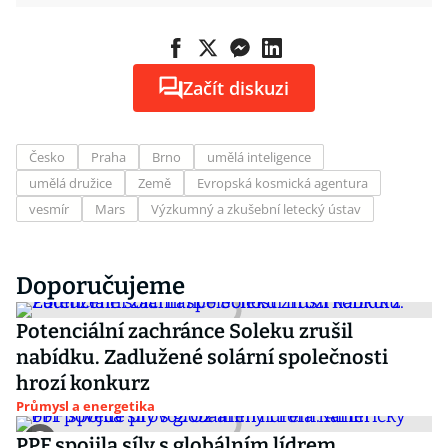
Začít diskuzi
Česko
Praha
Brno
umělá inteligence
umělá družice
Země
Evropská kosmická agentura
vesmír
Mars
Výzkumný a zkušební letecký ústav
Doporučujeme
Potenciální zachránce Soleku zrušil
nabídku. Zadlužené solární společnosti
hrozí konkurz
Průmysl a energetika
PPF spojila síly s globálním lídrem.