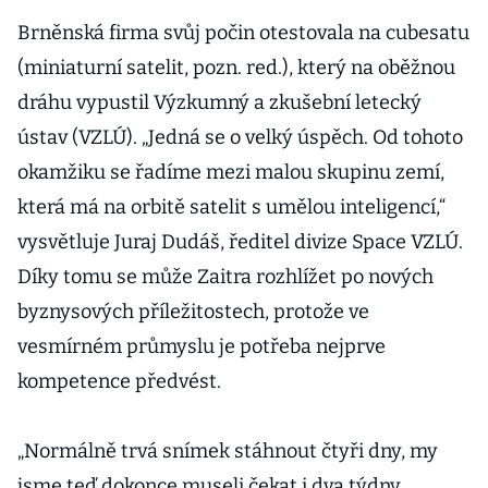
Brněnská firma svůj počin otestovala na cubesatu
(miniaturní satelit, pozn. red.), který na oběžnou
dráhu vypustil Výzkumný a zkušební letecký
ústav (VZLÚ). „Jedná se o velký úspěch. Od tohoto
okamžiku se řadíme mezi malou skupinu zemí,
která má na orbitě satelit s umělou inteligencí,“
vysvětluje Juraj Dudáš, ředitel divize Space VZLÚ.
Díky tomu se může Zaitra rozhlížet po nových
byznysových příležitostech, protože ve
vesmírném průmyslu je potřeba nejprve
kompetence předvést.
„Normálně trvá snímek stáhnout čtyři dny, my
jsme teď dokonce museli čekat i dva týdny,