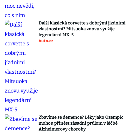
Další klasická corvette s dobrými jízdními
vlastnostmi? Mitsuoka znovu využije
legendární MX-5
Auto.cz
Zbavíme se demence? Léky jako Ozempic
mohou přinést zásadní průlom v léčbě
Alzheimerovy choroby