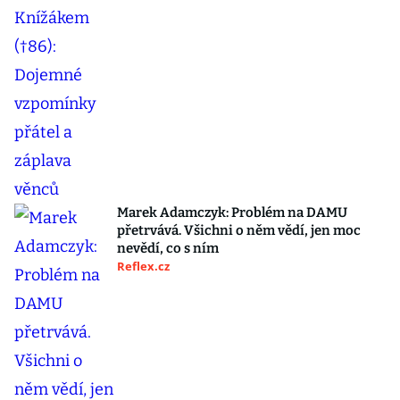
Marek Adamczyk: Problém na DAMU
přetrvává. Všichni o něm vědí, jen moc
nevědí, co s ním
Reflex.cz