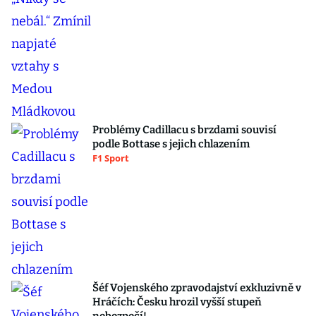
Problémy Cadillacu s brzdami souvisí
podle Bottase s jejich chlazením
F1 Sport
Šéf Vojenského zpravodajství exkluzivně v
Hráčích: Česku hrozil vyšší stupeň