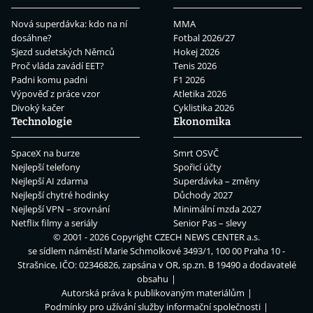
Nová superdávka: kdo na ní
MMA
dosáhne?
Fotbal 2026/27
Sjezd sudetských Němců
Hokej 2026
Proč vláda zavádí EET?
Tenis 2026
Padni komu padni
F1 2026
Výpověď z práce vzor
Atletika 2026
Divoký kačer
Cyklistika 2026
Technologie
Ekonomika
SpaceX na burze
Smrt OSVČ
Nejlepší telefony
Spořicí účty
Nejlepší AI zdarma
Superdávka – změny
Nejlepší chytré hodinky
Důchody 2027
Nejlepší VPN – srovnání
Minimální mzda 2027
Netflix filmy a seriály
Senior Pas – slevy
© 2001 - 2026 Copyright
CZECH NEWS CENTER a.s.
se sídlem náměstí Marie Schmolkové 3493/1, 100 00 Praha 10 -
Strašnice, IČO: 02346826, zapsána v OR, sp.zn. B 19490 a dodavatelé
obsahu
Autorská práva k publikovaným materiálům
Podmínky pro užívání služby informační společnosti