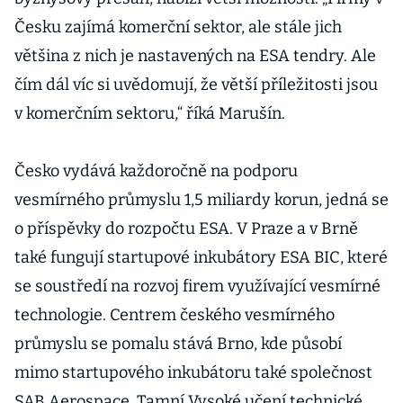
Česku zajímá komerční sektor, ale stále jich
většina z nich je nastavených na ESA tendry. Ale
čím dál víc si uvědomují, že větší příležitosti jsou
v komerčním sektoru,“ říká Marušín.
Česko vydává každoročně na podporu
vesmírného průmyslu 1,5 miliardy korun, jedná se
o příspěvky do rozpočtu ESA. V Praze a v Brně
také fungují startupové inkubátory ESA BIC, které
se soustředí na rozvoj firem využívající vesmírné
technologie. Centrem českého vesmírného
průmyslu se pomalu stává Brno, kde působí
mimo startupového inkubátoru také společnost
SAB Aerospace. Tamní Vysoké učení technické