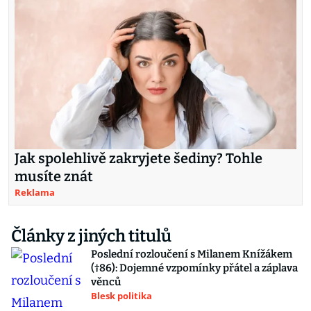
Jak spolehlivě zakryjete šediny? Tohle
musíte znát
Reklama
Články z jiných titulů
Poslední rozloučení s Milanem Knížákem
(†86): Dojemné vzpomínky přátel a záplava
věnců
Blesk politika