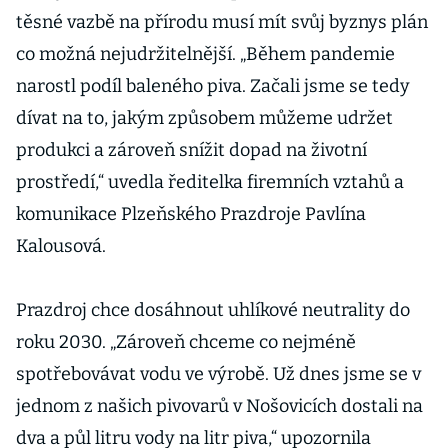
neobejdeme,
těsné vazbě na přírodu musí mít svůj byznys plán
říká šéfka
co možná nejudržitelnější. „Během pandemie
komunikace
E.ON
narostl podíl baleného piva. Začali jsme se tedy
dívat na to, jakým způsobem můžeme udržet
produkci a zároveň snížit dopad na životní
prostředí,“ uvedla ředitelka firemních vztahů a
komunikace Plzeňského Prazdroje Pavlína
Kalousová.
Prazdroj chce dosáhnout uhlíkové neutrality do
roku 2030. „Zároveň chceme co nejméně
spotřebovávat vodu ve výrobě. Už dnes jsme se v
jednom z našich pivovarů v Nošovicích dostali na
dva a půl litru vody na litr piva,“ upozornila