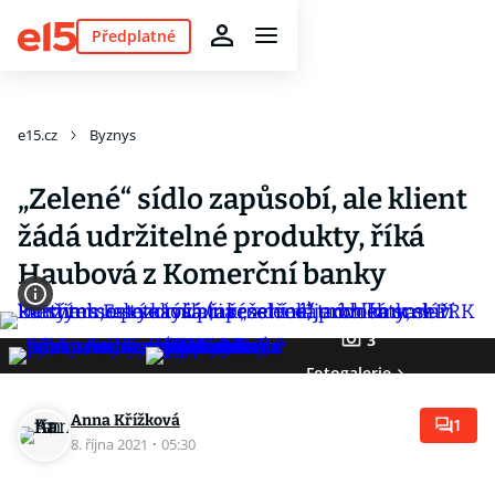
Předplatné
e15.cz
Byznys
„Zelené“ sídlo zapůsobí, ale klient
žádá udržitelné produkty, říká
Haubová z Komerční banky
3
Fotogalerie
Anna Křížková
1
8. října 2021
·
05:30