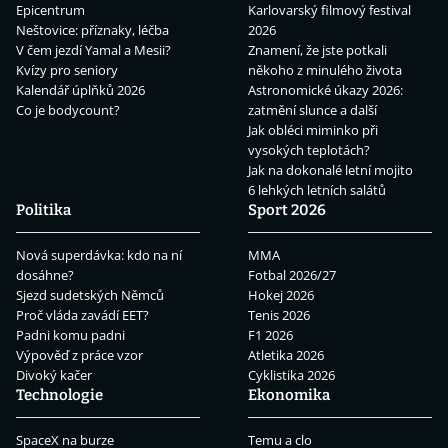
Epicentrum
Karlovarský filmový festival
Neštovice: příznaky, léčba
2026
V čem jezdí Yamal a Mesii?
Znamení, že jste potkali
Kvízy pro seniory
někoho z minulého života
Kalendář úplňků 2026
Astronomické úkazy 2026:
Co je bodycount?
zatmění slunce a další
Jak obléci miminko při
vysokých teplotách?
Jak na dokonalé letní mojito
6 lehkých letních salátů
Politika
Sport 2026
Nová superdávka: kdo na ní
MMA
dosáhne?
Fotbal 2026/27
Sjezd sudetských Němců
Hokej 2026
Proč vláda zavádí EET?
Tenis 2026
Padni komu padni
F1 2026
Výpověď z práce vzor
Atletika 2026
Divoký kačer
Cyklistika 2026
Technologie
Ekonomika
SpaceX na burze
Temu a clo