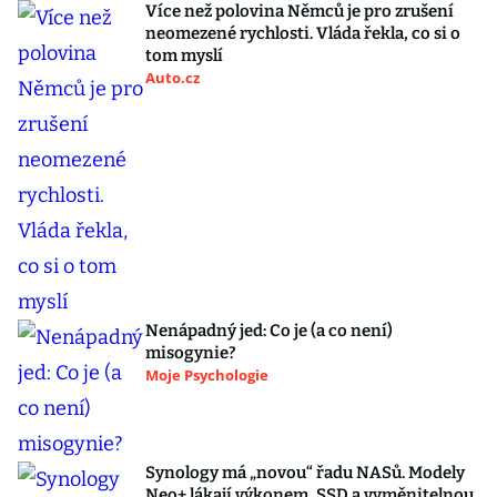
Více než polovina Němců je pro zrušení
neomezené rychlosti. Vláda řekla, co si o
tom myslí
Auto.cz
Nenápadný jed: Co je (a co není)
misogynie?
Moje Psychologie
Synology má „novou“ řadu NASů. Modely
Neo+ lákají výkonem, SSD a vyměnitelnou