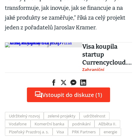
transformuje, jak inovuje, jak se financuje a na
jaké produkty se zaměřuje,“ říká za celý projekt
jeden z pořadatelů Jaroslav Kramer.
Visa koupila
startup
Currencycloud.
Polovina
Zahraniční
dospělých v EU
je naočkována
Vstoupit do diskuze (1)
Udržitelný rozvoj
zelené projekty
udržitelnost
Vodafone
Komerční banka
podnikání
Alžběta II.
Plzeňský Prazdroj a. s.
Visa
PRK Partners
energie