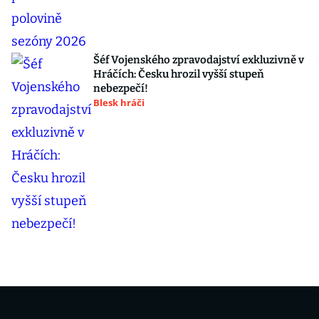
Šéf Vojenského zpravodajství exkluzivně v
Hráčích: Česku hrozil vyšší stupeň
nebezpečí!
Blesk hráči