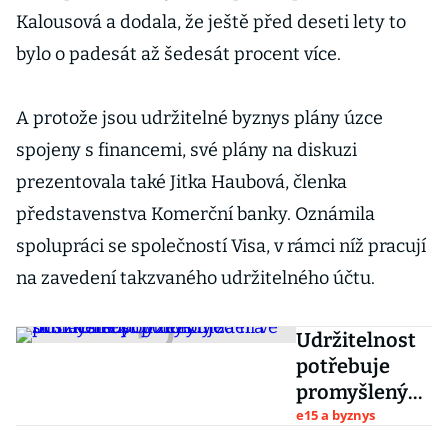
Kalousová a dodala, že ještě před deseti lety to
bylo o padesát až šedesát procent více.
A protože jsou udržitelné byznys plány úzce
spojeny s financemi, své plány na diskuzi
prezentovala také Jitka Haubová, členka
představenstva Komerční banky. Oznámila
spolupráci se společností Visa, v rámci níž pracují
na zavedení takzvaného udržitelného účtu.
Udržitelnost
potřebuje
promyšlený
byznys model
e15 a byznys
a širší