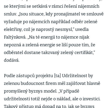
se kterými se setkává v rámci řešení nájemních
smluv. „Jsou situace, kdy pronajímatel ve smlouvě
vyžaduje po nájemcích například odběr zelené
elektřiny, což je naprostý nesmysl,“ uvedla
Faltýnková. „Na té energii to nájemce nijak
nepozná a zelená energie se liší pouze tím, že
odběratel dostane takzvaný zelený certifikát,“
dodává.
Podle zástupců projektu [ta] Udržitelnost by
zelenou budoucnost firem měl zajišťovat hlavně
promyšlený byznys model. „V případě
udržitelnosti totiž nejde o náklad, ale o investici.
Takový přístup má dopad na to, jak se byznys