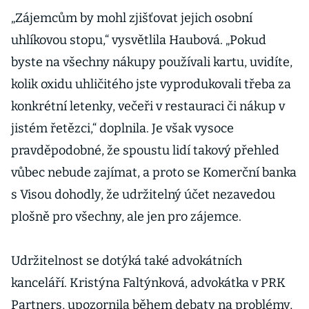
kontext.
„Zájemcům by mohl zjišťovat jejich osobní
Mnohdy za ní
uhlíkovou stopu,“ vysvětlila Haubová. „Pokud
ve firmách
byste na všechny nákupy používali kartu, uvidíte,
kopou ženy
kolik oxidu uhličitého jste vyprodukovali třeba za
konkrétní letenky, večeři v restauraci či nákup v
jistém řetězci,“ doplnila. Je však vysoce
pravděpodobné, že spoustu lidí takový přehled
vůbec nebude zajímat, a proto se Komerční banka
s Visou dohodly, že udržitelný účet nezavedou
plošně pro všechny, ale jen pro zájemce.
Udržitelnost se dotýká také advokátních
kanceláří. Kristýna Faltýnková, advokátka v PRK
Partners, upozornila během debaty na problémy,