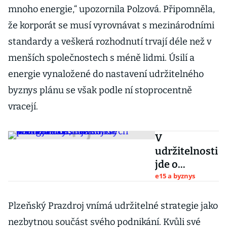
mnoho energie,“ upozornila Polzová. Připomněla,
že korporát se musí vyrovnávat s mezinárodními
standardy a veškerá rozhodnutí trvají déle než v
menších společnostech s méně lidmi. Úsilí a
energie vynaložené do nastavení udržitelného
byznys plánu se však podle ní stoprocentně
vracejí.
V
udržitelnosti
jde o
provázanost.
e15 a byznys
Bez chytrých
energetickýc
Plzeňský Prazdroj vnímá udržitelné strategie jako
h řešení se
nezbytnou součást svého podnikání. Kvůli své