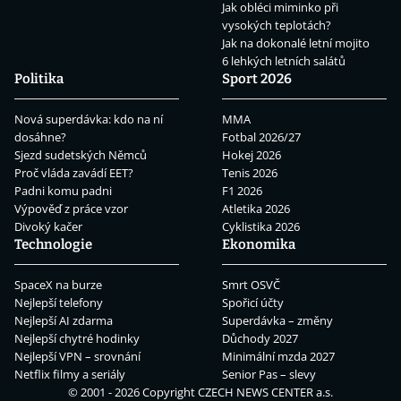
Jak obléci miminko při
vysokých teplotách?
Jak na dokonalé letní mojito
6 lehkých letních salátů
Politika
Sport 2026
Nová superdávka: kdo na ní
MMA
dosáhne?
Fotbal 2026/27
Sjezd sudetských Němců
Hokej 2026
Proč vláda zavádí EET?
Tenis 2026
Padni komu padni
F1 2026
Výpověď z práce vzor
Atletika 2026
Divoký kačer
Cyklistika 2026
Technologie
Ekonomika
SpaceX na burze
Smrt OSVČ
Nejlepší telefony
Spořicí účty
Nejlepší AI zdarma
Superdávka – změny
Nejlepší chytré hodinky
Důchody 2027
Nejlepší VPN – srovnání
Minimální mzda 2027
Netflix filmy a seriály
Senior Pas – slevy
© 2001 - 2026 Copyright
CZECH NEWS CENTER a.s.