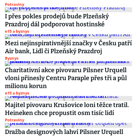
Potraviny
I přes pokles prodejů bude Plzeňský
Prazdroj dál podporovat hostinské
e15 a byznys
Mezi nejinspirativnější značky v Česku patří
Air bank, Lidl či Plzeňský Prazdroj
Byznys
Charitativní akce pivovaru Pilsner Urquell
vloni přinesly Centru Paraple přes tři a půl
milionu korun
e15 a byznys
Majitel pivovaru Krušovice loni těžce tratil.
Heineken chce propustit osm tisíc lidí
Potraviny
Dražba designových lahví Pilsner Urquell