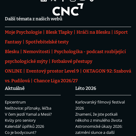
Další témata z našich webů
Moje Psychologie
Blesk Tlapky
Hráči na Blesku
iSport
Fantasy
Spotřebitelské testy
Blesku
Nemovitosti
Psychologika - podcast rozbíjející
psychologické mýty
Fotbalové přestupy
ONLINE
Eventový prostor Level 9
OKTAGON 92: Szabová
vs. Pudilová
Chance Liga 2026/27
Aktuálně
Léto 2026
Epicentrum
Karlovarský filmový festival
Neštovice: příznaky, léčba
2026
V čem jezdí Yamal a Mesii?
Znamení, že jste potkali
Kvízy pro seniory
někoho z minulého života
Kalendář úplňků 2026
Astronomické úkazy 2026:
Co je bodycount?
zatmění slunce a další