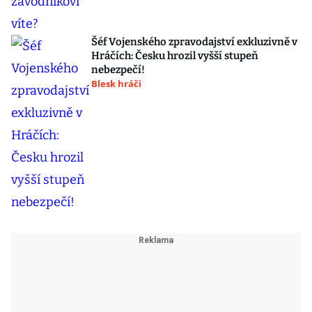
Šéf Vojenského zpravodajství exkluzivně v
Hráčích: Česku hrozil vyšší stupeň
nebezpečí!
Blesk hráči