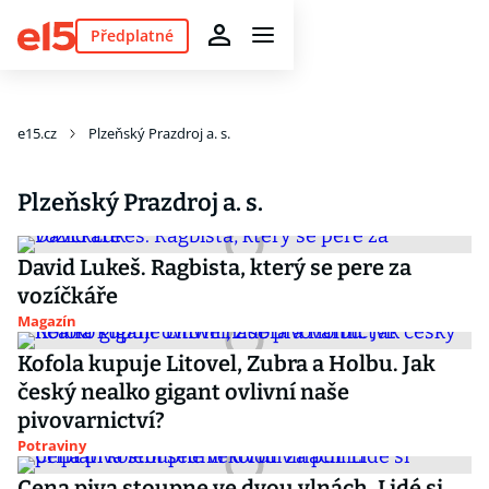
Předplatné
e15.cz
Plzeňský Prazdroj a. s.
Plzeňský Prazdroj a. s.
David Lukeš. Ragbista, který se pere za
vozíčkáře
Magazín
Kofola kupuje Litovel, Zubra a Holbu. Jak
český nealko gigant ovlivní naše
pivovarnictví?
Potraviny
Cena piva stoupne ve dvou vlnách. Lidé si