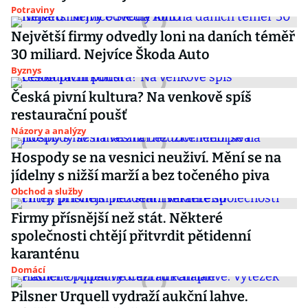
Potraviny
Největší firmy odvedly loni na daních téměř
30 miliard. Nejvíce Škoda Auto
Byznys
Česká pivní kultura? Na venkově spíš
restaurační poušť
Názory a analýzy
Hospody se na vesnici neuživí. Mění se na
jídelny s nižší marží a bez točeného piva
Obchod a služby
Firmy přísnější než stát. Některé
společnosti chtějí přitvrdit pětidenní
karanténu
Domácí
Pilsner Urquell vydraží aukční lahve.