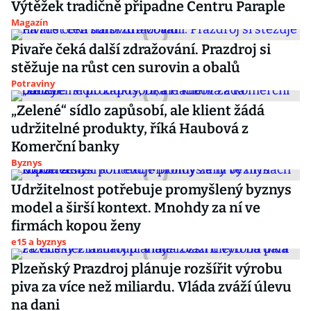
Výtěžek tradičně připadne Centru Paraple
Magazín
Pivaře čeká další zdražování. Prazdroj si
stěžuje na růst cen surovin a obalů
Potraviny
„Zelené“ sídlo zapůsobí, ale klient žádá
udržitelné produkty, říká Haubová z
Komerční banky
Byznys
Udržitelnost potřebuje promyšlený byznys
model a širší kontext. Mnohdy za ní ve
firmách kopou ženy
e15 a byznys
Plzeňský Prazdroj plánuje rozšířit výrobu
piva za více než miliardu. Vláda zváží úlevu
na dani