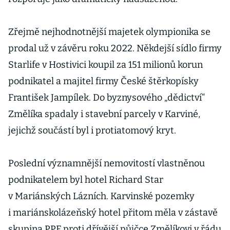
Zřejmě nejhodnotnější majetek olympionika se
prodal už v závěru roku 2022. Někdejší sídlo firmy
Starlife v Hostivici koupil za 151 milionů korun
podnikatel a majitel firmy České štěrkopísky
František Jampílek. Do byznysového „dědictví“
Změlíka spadaly i stavební parcely v Karviné,
jejichž součástí byl i protiatomový kryt.
Poslední významnější nemovitostí vlastněnou
podnikatelem byl hotel Richard Star
v Mariánských Lázních. Karvinské pozemky
i mariánskolázeňský hotel přitom měla v zástavě
skupina PPF proti dřívější půjčce Změlíkovi v řádu