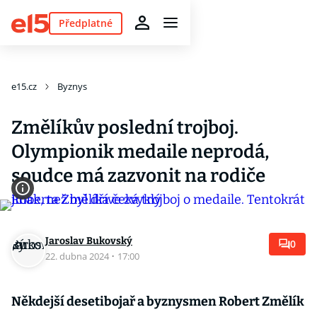
Předplatné
e15.cz
Byznys
Změlíkův poslední trojboj.
Olympionik medaile neprodá,
soudce má zazvonit na rodiče
Jaroslav Bukovský
0
22. dubna 2024
·
17:00
Někdejší desetibojař a byznysmen Robert Změlík