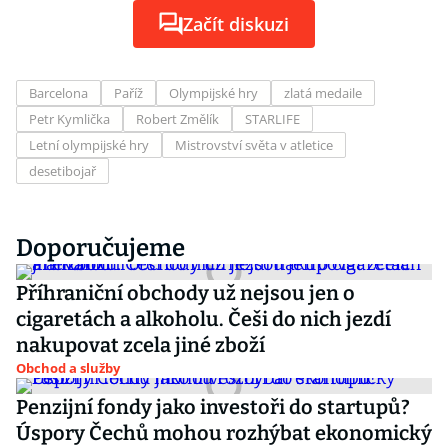
Začít diskuzi
Barcelona
Paříž
Olympijské hry
zlatá medaile
Petr Kymlička
Robert Změlík
STARLIFE
Letní olympijské hry
Mistrovství světa v atletice
desetibojař
Doporučujeme
Příhraniční obchody už nejsou jen o
cigaretách a alkoholu. Češi do nich jezdí
nakupovat zcela jiné zboží
Obchod a služby
Penzijní fondy jako investoři do startupů?
Úspory Čechů mohou rozhýbat ekonomický