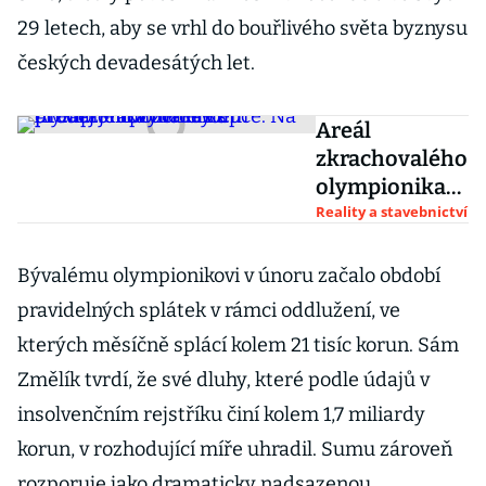
29 letech, aby se vrhl do bouřlivého světa byznysu
českých devadesátých let.
Areál
zkrachovalého
olympionika
hledá kupce.
Reality a stavebnictví
Na prodej je i
pozemek s
Bývalému olympionikovi v únoru začalo období
protiatomový
pravidelných splátek v rámci oddlužení, ve
m krytem
kterých měsíčně splácí kolem 21 tisíc korun. Sám
Změlík tvrdí, že své dluhy, které podle údajů v
insolvenčním rejstříku činí kolem 1,7 miliardy
korun, v rozhodující míře uhradil. Sumu zároveň
rozporuje jako dramaticky nadsazenou.