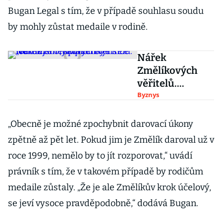
Bugan Legal s tím, že v případě souhlasu soudu
by mohly zůstat medaile v rodině.
Nářek
Změlíkových
věřitelů.
Někdejší
Byznys
olympionik je
„oddlužen“,
„Obecně je možné zpochybnit darovací úkony
splácel by tisíce
zpětně až pět let. Pokud jim je Změlík daroval už v
let
roce 1999, nemělo by to jít rozporovat,“ uvádí
právník s tím, že v takovém případě by rodičům
medaile zůstaly. „Že je ale Změlíkův krok účelový,
se jeví vysoce pravděpodobně,“ dodává Bugan.