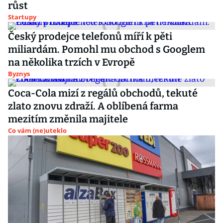
růst
Startupy
Český prodejce telefonů míří k pěti
miliardám. Pomohl mu obchod s Googlem
na několika trzích v Evropě
Byznys
Coca-Cola mizí z regálů obchodů, tekuté
zlato znovu zdraží. A oblíbená farma
mezitím změnila majitele
Co vám (ne)uteklo