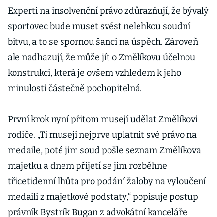
Experti na insolvenční právo zdůrazňují, že bývalý
sportovec bude muset svést nelehkou soudní
bitvu, a to se spornou šancí na úspěch. Zároveň
ale nadhazují, že může jít o Změlíkovu účelnou
konstrukci, která je ovšem vzhledem k jeho
minulosti částečně pochopitelná.
První krok nyní přitom musejí udělat Změlíkovi
rodiče. „Ti musejí nejprve uplatnit své právo na
medaile, poté jim soud pošle seznam Změlíkova
majetku a dnem přijetí se jim rozběhne
třicetidenní lhůta pro podání žaloby na vyloučení
medailí z majetkové podstaty,“ popisuje postup
právník Bystrík Bugan z advokátní kanceláře