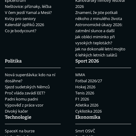
Epicentrum
Karlovarský filmový festival
Neštovice: příznaky, léčba
2026
V čem jezdí Yamal a Mesii?
Znamení, že jste potkali
Kvízy pro seniory
někoho z minulého života
Kalendář úplňků 2026
Astronomické úkazy 2026:
Co je bodycount?
zatmění slunce a další
Jak obléci miminko při
vysokých teplotách?
Jak na dokonalé letní mojito
6 lehkých letních salátů
Politika
Sport 2026
Nová superdávka: kdo na ní
MMA
dosáhne?
Fotbal 2026/27
Sjezd sudetských Němců
Hokej 2026
Proč vláda zavádí EET?
Tenis 2026
Padni komu padni
F1 2026
Výpověď z práce vzor
Atletika 2026
Divoký kačer
Cyklistika 2026
Technologie
Ekonomika
SpaceX na burze
Smrt OSVČ