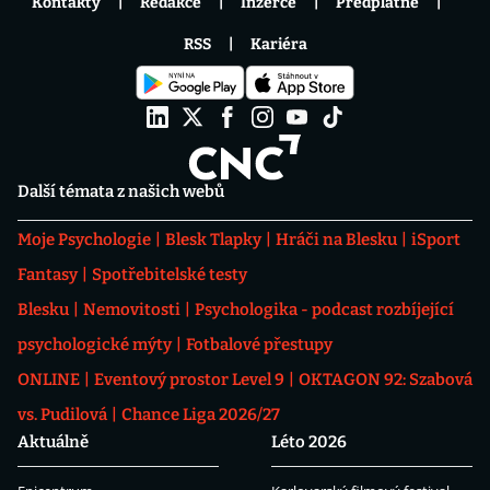
Kontakty
Redakce
Inzerce
Předplatné
RSS
Kariéra
Další témata z našich webů
Moje Psychologie
Blesk Tlapky
Hráči na Blesku
iSport
Fantasy
Spotřebitelské testy
Blesku
Nemovitosti
Psychologika - podcast rozbíjející
psychologické mýty
Fotbalové přestupy
ONLINE
Eventový prostor Level 9
OKTAGON 92: Szabová
vs. Pudilová
Chance Liga 2026/27
Aktuálně
Léto 2026