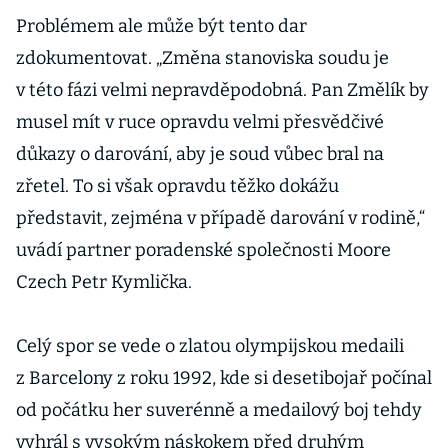
Problémem ale může být tento dar
zdokumentovat. „Změna stanoviska soudu je
v této fázi velmi nepravděpodobná. Pan Změlík by
musel mít v ruce opravdu velmi přesvědčivé
důkazy o darování, aby je soud vůbec bral na
zřetel. To si však opravdu těžko dokážu
představit, zejména v případě darování v rodině,“
uvádí partner poradenské společnosti Moore
Czech Petr Kymlička.
Celý spor se vede o zlatou olympijskou medaili
z Barcelony z roku 1992, kde si desetibojař počínal
od počátku her suverénně a medailový boj tehdy
vyhrál s vysokým náskokem před druhým