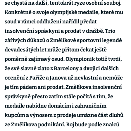
se chystá na další, tentokrát ryze osobní souboj.
Konkrétně o svoje olympijské medaile, které mu
soud v rámci oddlužení nařídil předat
insolvenční správkyni a prodat v dražbě. Trio
zářivých důkazů o Změlíkově sportovní legendě
devadesátých let může přitom čekat ještě
poměrně zajímavý osud. Olympionik totiž tvrdí,
že své slavné zlato z Barcelony a dvojici dalších
ocenění z Paříže a Janova už nevlastní a nemůže
je tím pádem ani prodat. Změlíkova insolvenční
správkyně přesto zatím stále počítá s tím, že
medaile nabídne domácím i zahraničním
kupcům a výnosem z prodeje umázne část dluhů
ze Změlíkova podnikání. Boj bude podle znalců