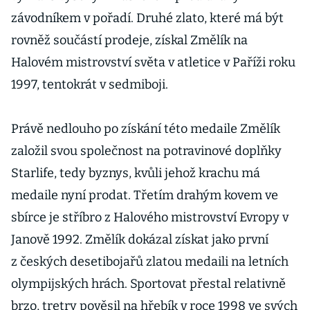
závodníkem v pořadí. Druhé zlato, které má být
rovněž součástí prodeje, získal Změlík na
Halovém mistrovství světa v atletice v Paříži roku
1997, tentokrát v sedmiboji.
Právě nedlouho po získání této medaile Změlík
založil svou společnost na potravinové doplňky
Starlife, tedy byznys, kvůli jehož krachu má
medaile nyní prodat. Třetím drahým kovem ve
sbírce je stříbro z Halového mistrovství Evropy v
Janově 1992. Změlík dokázal získat jako první
z českých desetibojařů zlatou medaili na letních
olympijských hrách. Sportovat přestal relativně
brzo, tretry pověsil na hřebík v roce 1998 ve svých