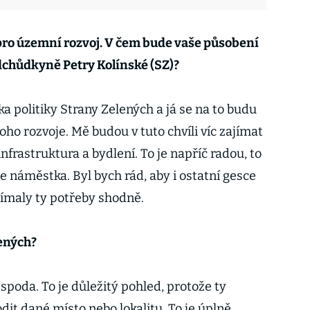
ro územní rozvoj. V čem bude vaše působení
edchůdkyně Petry Kolínské (SZ)?
ka politiky Strany Zelených a já se na to budu
toho rozvoje. Mě budou v tuto chvíli víc zajímat
nfrastruktura a bydlení. To je napříč radou, to
e náměstka. Byl bych rád, aby i ostatní gesce
ímaly ty potřeby shodně.
lených?
spoda. To je důležitý pohled, protože ty
t dané místo nebo lokalitu. To je úplně