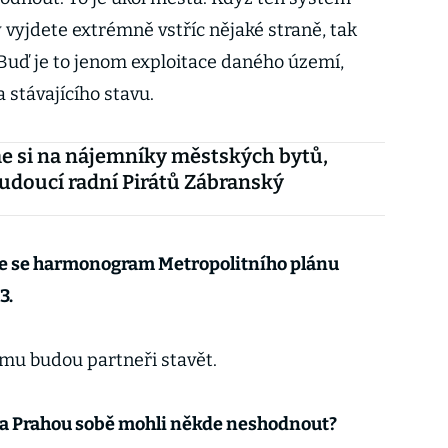
 vyjdete extrémně vstříc nějaké straně, tak
Buď je to jenom exploitace daného území,
stávajícího stavu.
e si na nájemníky městských bytů,
budoucí radní Pirátů Zábranský
, že se harmonogram Metropolitního plánu
3.
tomu budou partneři stavět.
ty a Prahou sobě mohli někde neshodnout?