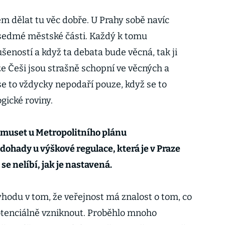
m dělat tu věc dobře. U Prahy sobě navíc
 sedmé městské části. Každý k tomu
eností a když ta debata bude věcná, tak ji
že Češi jsou strašně schopní ve věcných a
se to vždycky nepodaří pouze, když se to
gické roviny.
 muset u Metropolitního plánu
dohady u výškové regulace, která je v Praze
e nelíbí, jak je nastavená.
ýhodu v tom, že veřejnost má znalost o tom, co
otenciálně vzniknout. Proběhlo mnoho