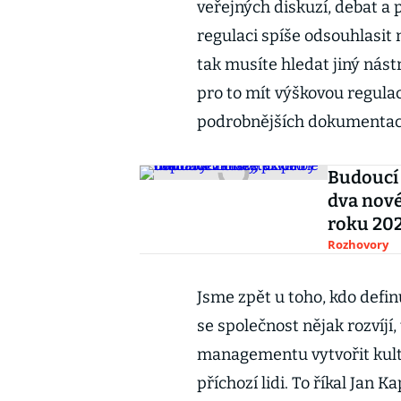
veřejných diskuzí, debat a
regulaci spíše odsouhlasit
tak musíte hledat jiný nást
pro to mít výškovou regulac
podrobnějších dokumentací
Budoucí
dva nové
roku 20
Rozhovory
Jsme zpět u toho, kdo defin
se společnost nějak rozvíjí
managementu vytvořit kult
příchozí lidi. To říkal Jan 