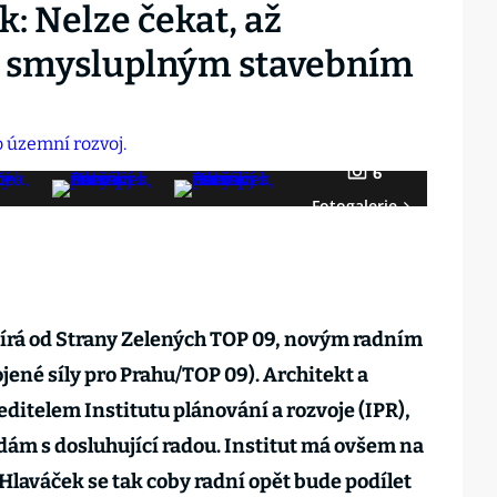
: Nelze čekat, až
e smysluplným stavebním
6
Fotogalerie
bírá od Strany Zelených TOP 09, novým radním
jené síly pro Prahu/TOP 09). Architekt a
ditelem Institutu plánování a rozvoje (IPR),
odám s dosluhující radou. Institut má ovšem na
 Hlaváček se tak coby radní opět bude podílet