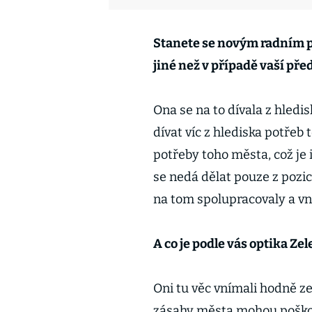
Stanete se novým radním p
jiné než v případě vaší př
Ona se na to dívala z hledis
dívat víc z hlediska potřeb 
potřeby toho města, což je i
se nedá dělat pouze z pozic
na tom spolupracovaly a vn
A co je podle vás optika Ze
Oni tu věc vnímali hodně ze
zásahy města mohou poškodi