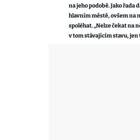
na jeho podobě. Jako řada d
hlavním městě, ovšem na n
spoléhat. „Nelze čekat na 
v tom stávajícím stavu, jen t