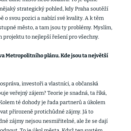
e nějaký strategický pohled, kdy Praha soutěží
 o svou pozici a nabízí své kvality. A k těm
ostupné město, a tam jsou ty problémy. Myslím,
m projektu to nejlepší řešení pro všechny.
a Metropolitního plánu. Kde jsou ta největší
ospráva, investoři a vlastníci, a občanská
uje veřejný zájem? Teorie je snadná, ta říká,
 Kolem té dohody je řada partnerů a úkolem
at přirozeně protichůdné zájmy. Já to
né zájmy nejsou nesmiřitelné, ale že se dají
dnout. To je úkol města. Když ten systém