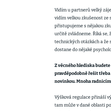
Vidím u partnerů velký záje
vidím velkou zkušenost ze
přistupujeme s nějakou zkuš
určitě zvládneme. Říká se, 
technických otázkách a že 
dostane do nějaké psycholo
Z věcného hlediska budete
pravděpodobně řešit třeba 
novinkou. Mnoha radnicím s
Výšková regulace přináší v
tam může v dané oblasti p