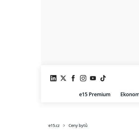
e15 Premium
Ekonom
e15.cz
Ceny bytů