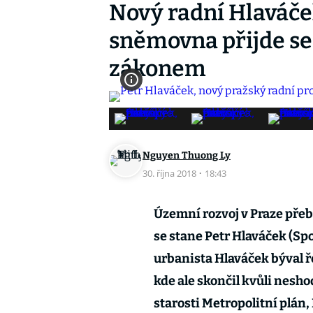
Nový radní Hlaváček
sněmovna přijde s
zákonem
Nguyen Thuong Ly
30. října 2018
·
18:43
Územní rozvoj v Praze pře
se stane Petr Hlaváček (Spo
urbanista Hlaváček býval ře
kde ale skončil kvůli nesh
starosti Metropolitní plán,