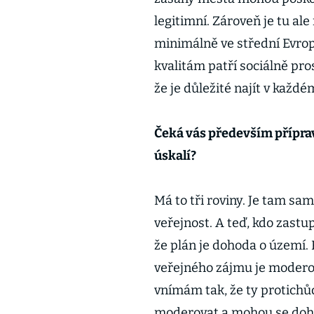
legitimní. Zároveň je tu al
minimálně ve střední Evropě
kvalitám patří sociálně pr
že je důležité najít v každé
Čeká vás především příprav
úskalí?
Má to tři roviny. Je tam sam
veřejnost. A teď, kdo zastup
že plán je dohoda o území.
veřejného zájmu je moderov
vnímám tak, že ty protichůd
moderovat a mohou se doho