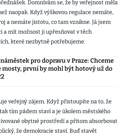
 přednášek. Domnívám se, že by veřejnost měla
 než naopak. Když výškovou regulace nemáte,
roj a nemáte jistotu, co tam vznikne. Já jsem
i a mít možnost ji upřesňovat v těch
ch, které nezbytně potřebujeme.
 náměstek pro dopravu v Praze: Chceme
 mosty, první by mohl být hotový už do
22
uje veřejný zájem. Když přistoupíte na to, že
, tak tím pádem staví a je úkolem městského
ivované obytné prostředí a přitom absorbovat
Kaplický, že demokracie staví. Buď stavět