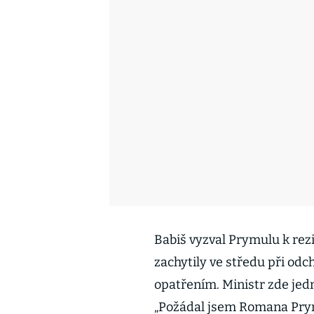
Babiš vyzval Prymulu k rez
zachytily ve středu při od
opatřením. Ministr zde je
„Požádal jsem Romana Prymu