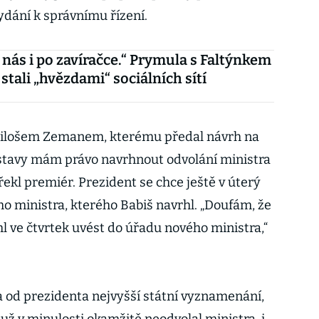
dání k správnímu řízení.
 nás i po zavíračce.“ Prymula s Faltýnkem
stali „hvězdami“ sociálních sítí
Milošem Zemanem, kterému předal návrh na
ústavy mám právo navrhnout odvolání ministra
řekl premiér. Prezident se chce ještě v úterý
ho ministra, kterého Babiš navrhl. „Doufám, že
l ve čtvrtek uvést do úřadu nového ministra,“
a od prezidenta nejvyšší státní vyznamenání,