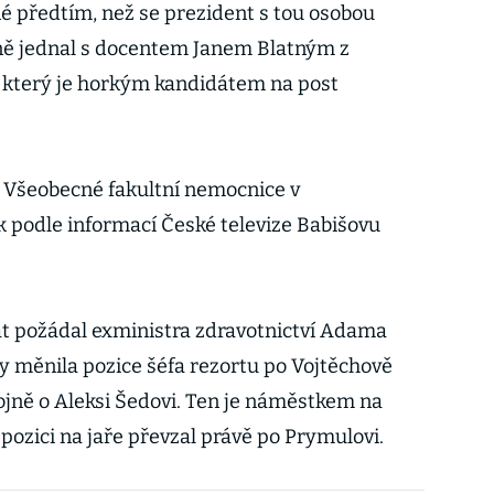
né předtím, než se prezident s tou osobou
éně jednal s docentem Janem Blatným z
, který je horkým kandidátem na post
l Všeobecné fakultní nemocnice v
ak podle informací České televize Babišovu
rat požádal exministra zdravotnictví Adama
y měnila pozice šéfa rezortu po Vojtěchově
hojně o Aleksi Šedovi. Ten je náměstkem na
 pozici na jaře převzal právě po Prymulovi.