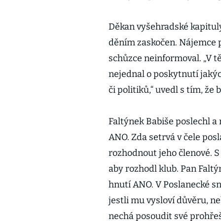
Děkan vyšehradské kapitul
děním zaskočen. Nájemce pro
schůzce neinformoval. „V t
nejednal o poskytnutí jakýc
či politiků,“ uvedl s tím, ž
Faltýnek Babiše poslechl a
ANO. Zda setrvá v čele pos
rozhodnout jeho členové. S 
aby rozhodl klub. Pan Faltý
hnutí ANO. V Poslanecké sn
jestli mu vysloví důvěru, ne
nechá posoudit své prohře