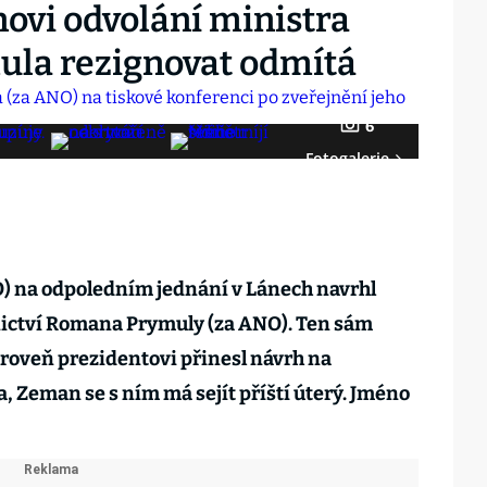
ovi odvolání ministra
mula rezignovat odmítá
6
Fotogalerie
) na odpoledním jednání v Lánech navrhl
nictví Romana Prymuly (za ANO). Ten sám
ároveň prezidentovi přinesl návrh na
 Zeman se s ním má sejít příští úterý. Jméno