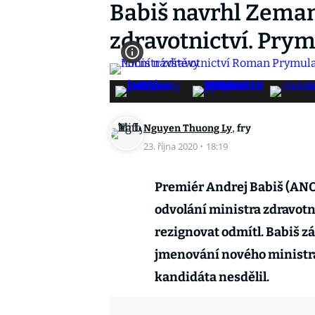
Babiš navrhl Zeman
zdravotnictví. Pry
,
Nguyen Thuong Ly
fry
23. října 2020
·
18:19
Premiér Andrej Babiš (ANO
odvolání ministra zdravot
rezignovat odmítl. Babiš z
jmenování nového ministra,
kandidáta nesdělil.