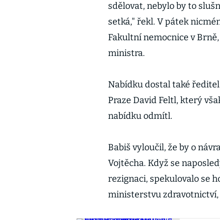
sdělovat, nebylo by to sluš
setká," řekl. V pátek nicm
Fakultní nemocnice v Brně
ministra.
Nabídku dostal také ředite
Praze David Feltl, který vš
nabídku odmítl.
Babiš vyloučil, že by o náv
Vojtěcha. Když se naposled
rezignaci, spekulovalo se 
ministerstvu zdravotnictví,