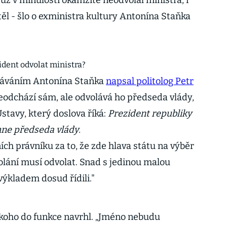
už v minulosti okamžitě neodvolal ministra, i
ěl - šlo o exministra kultury Antonína Staňka
ident odvolat ministra?
oláváním Antonína Staňka
napsal politolog Petr
eodchází sám, ale odvolává ho předseda vlády,
Ústavy, který doslova říká:
Prezident republiky
rhne předseda vlády.
ch právníku za to, že zde hlava státu na výběr
lání musí odvolat. Snad s jedinou malou
výkladem dosud řídili."
, koho do funkce navrhl. „Jméno nebudu