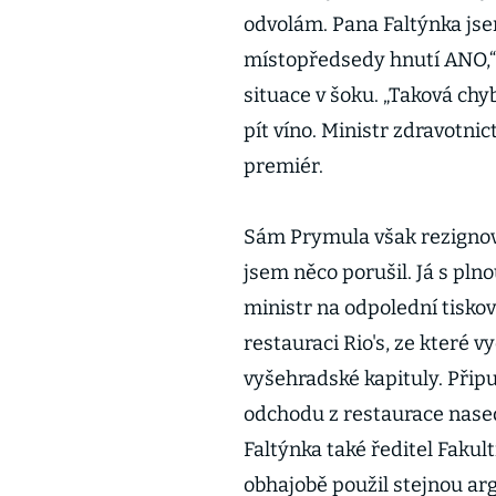
odvolám. Pana Faltýnka jse
místopředsedy hnutí ANO,“ ř
situace v šoku. „Taková ch
pít víno. Ministr zdravotnic
premiér.
Sám Prymula však rezignovat
jsem něco porušil. Já s plno
ministr na odpolední tiskov
restauraci Rio's, ze které 
vyšehradské kapituly. Připu
odchodu z restaurace nased
Faltýnka také ředitel Fakul
obhajobě použil stejnou ar