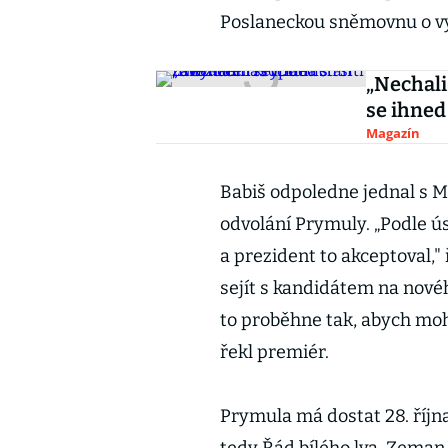
Poslaneckou sněmovnu o vy
„Nechali
se ihned 
Magazín
Babiš odpoledne jednal s 
odvolání Prymuly. „Podle 
a prezident to akceptoval," 
sejít s kandidátem na nové
to proběhne tak, abych moh
řekl premiér.
Prymula má dostat 28. říjn