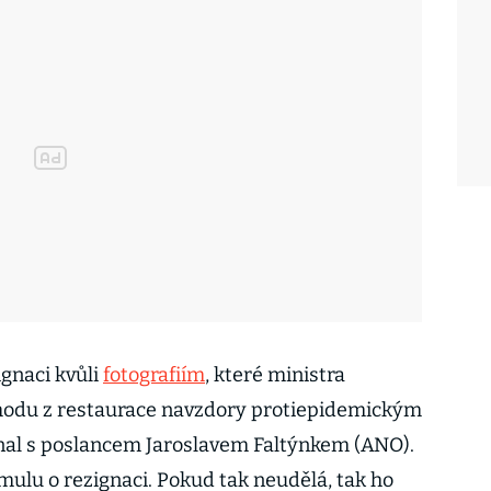
ignaci kvůli
fotografiím
, které ministra
chodu z restaurace navzdory protiepidemickým
dnal s poslancem Jaroslavem Faltýnkem (ANO).
lu o rezignaci. Pokud tak neudělá, tak ho