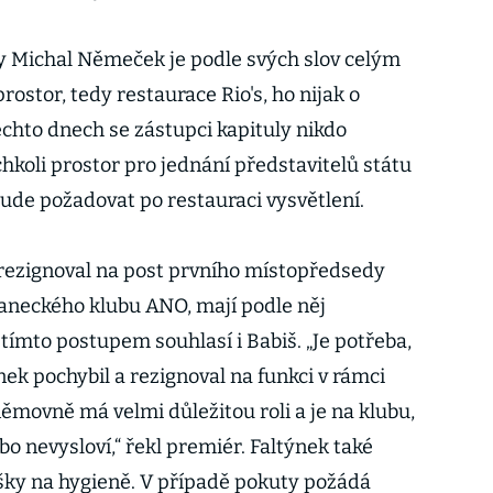
y Michal Němeček je podle svých slov celým
stor, tedy restaurace Rio's, ho nijak o
ěchto dnech se zástupci kapituly nikdo
hkoli prostor pro jednání představitelů státu
e bude požadovat po restauraci vysvětlení.
 rezignoval na post prvního místopředsedy
laneckého klubu ANO, mají podle něj
tímto postupem souhlasí i Babiš. „Je potřeba,
nek pochybil a rezignoval na funkci v rámci
ěmovně má velmi důležitou roli a je na klubu,
bo nevysloví,“ řekl premiér. Faltýnek také
šky na hygieně. V případě pokuty požádá