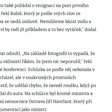
m také požádal o rezignaci na post prvního
ekl Babiš, který je podle svých slov ze
yba se nedá omluvit. Nemůžeme kázat vodu a
tví by měl jít příkladem a to bez vytáček,“ dodal
 odmítl. „Na základě fotografií to vypadá, že
u vážností říkám, že jsem nic neporušil,“ řekl
é konferenci. Schůzka se podle něj nekonala v
vycházel, ale v soukromých prostorách
stil, že udělal chybu, že neměl roušku, když po
al do auta. Na schůzce byl kromě ministra a
tní nemocnice Ostrava Jiří Havrlant, který při
gumentaci jako ministr.