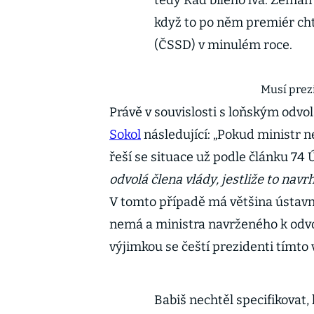
tedy Řád bílého lva. Zeman 
když to po něm premiér cht
(ČSSD) v minulém roce.
Musí prez
Právě v souvislosti s loňským odv
Sokol
následující: „Pokud ministr n
řeší se situace už podle článku 74 
odvolá člena vlády, jestliže to nav
V tomto případě má většina ústavní
nemá a ministra navrženého k odvo
výjimkou se čeští prezidenti tímto 
Babiš nechtěl specifikovat