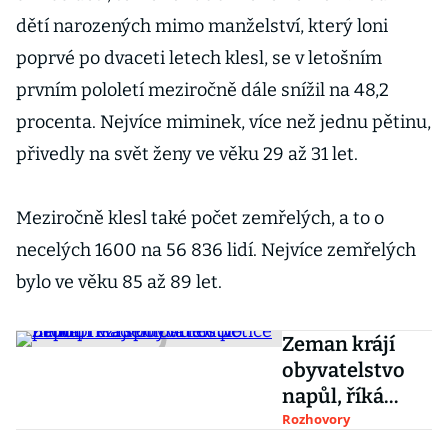
zasáhly USA
dětí narozených mimo manželství, který loni
poprvé po dvaceti letech klesl, se v letošním
prvním pololetí meziročně dále snížil na 48,2
procenta. Nejvíce miminek, více než jednu pětinu,
přivedly na svět ženy ve věku 29 až 31 let.
Meziročně klesl také počet zemřelých, a to o
necelých 1600 na 56 836 lidí. Nejvíce zemřelých
bylo ve věku 85 až 89 let.
Zeman krájí
obyvatelstvo
napůl, říká
spoluautor
Rozhovory