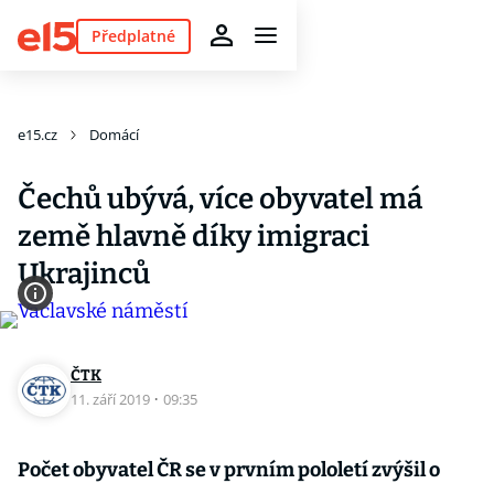
Předplatné
e15.cz
Domácí
Čechů ubývá, více obyvatel má
země hlavně díky imigraci
Ukrajinců
ČTK
11. září 2019
·
09:35
Počet obyvatel ČR se v prvním pololetí zvýšil o