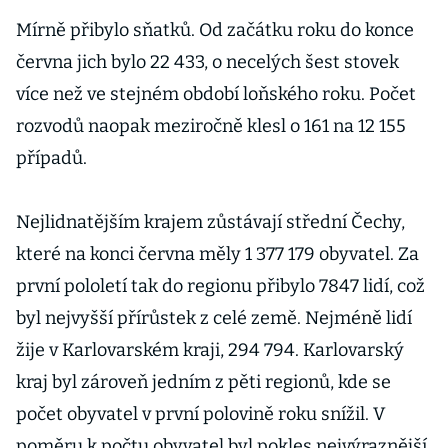
petice proti
prezidentovi
Mírně přibylo sňatků. Od začátku roku do konce
Fedor Bruoth
června jich bylo 22 433, o necelých šest stovek
více než ve stejném období loňského roku. Počet
rozvodů naopak meziročně klesl o 161 na 12 155
případů.
Nejlidnatějším krajem zůstávají střední Čechy,
které na konci června měly 1 377 179 obyvatel. Za
první pololetí tak do regionu přibylo 7847 lidí, což
byl nejvyšší přírůstek z celé země. Nejméně lidí
žije v Karlovarském kraji, 294 794. Karlovarský
kraj byl zároveň jedním z pěti regionů, kde se
počet obyvatel v první polovině roku snížil. V
poměru k počtu obyvatel byl pokles nejvýraznější