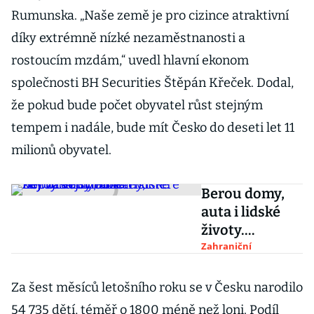
Rumunska. „Naše země je pro cizince atraktivní
díky extrémně nízké nezaměstnanosti a
rostoucím mzdám,“ uvedl hlavní ekonom
společnosti BH Securities Štěpán Křeček. Dodal,
že pokud bude počet obyvatel růst stejným
tempem i nadále, bude mít Česko do deseti let 11
milionů obyvatel.
Berou domy,
auta i lidské
životy.
Prohlédněte si
Zahraniční
nejničivější
hurikány,
Za šest měsíců letošního roku se v Česku narodilo
které kdy
54 735 dětí, téměř o 1800 méně než loni. Podíl