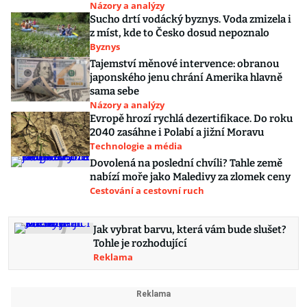
Názory a analýzy
Sucho drtí vodácký byznys. Voda zmizela i
z míst, kde to Česko dosud nepoznalo
Byznys
Tajemství měnové intervence: obranou
japonského jenu chrání Amerika hlavně
sama sebe
Názory a analýzy
Evropě hrozí rychlá dezertifikace. Do roku
2040 zasáhne i Polabí a jižní Moravu
Technologie a média
Dovolená na poslední chvíli? Tahle země
nabízí moře jako Maledivy za zlomek ceny
Cestování a cestovní ruch
Jak vybrat barvu, která vám bude slušet?
Tohle je rozhodující
Reklama