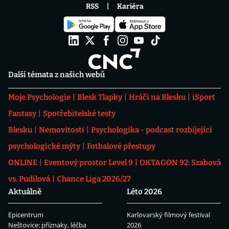
RSS
Kariéra
Další témata z našich webů
Moje Psychologie
Blesk Tlapky
Hráči na Blesku
iSport
Fantasy
Spotřebitelské testy
Blesku
Nemovitosti
Psychologika - podcast rozbíjející
psychologické mýty
Fotbalové přestupy
ONLINE
Eventový prostor Level 9
OKTAGON 92: Szabová
vs. Pudilová
Chance Liga 2026/27
Aktuálně
Léto 2026
Epicentrum
Karlovarský filmový festival
Neštovice: příznaky, léčba
2026