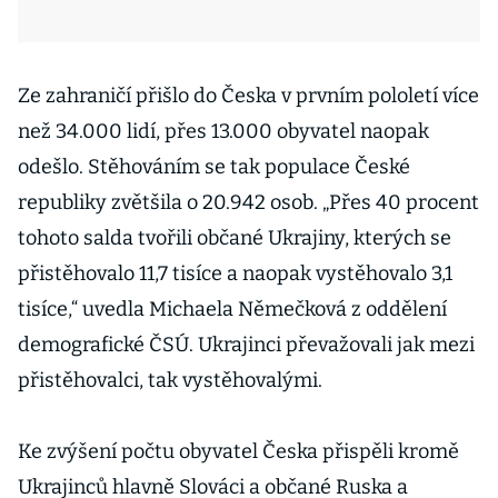
Ze zahraničí přišlo do Česka v prvním pololetí více
než 34.000 lidí, přes 13.000 obyvatel naopak
odešlo. Stěhováním se tak populace České
republiky zvětšila o 20.942 osob. „Přes 40 procent
tohoto salda tvořili občané Ukrajiny, kterých se
přistěhovalo 11,7 tisíce a naopak vystěhovalo 3,1
tisíce,“ uvedla Michaela Němečková z oddělení
demografické ČSÚ. Ukrajinci převažovali jak mezi
přistěhovalci, tak vystěhovalými.
Ke zvýšení počtu obyvatel Česka přispěli kromě
Ukrajinců hlavně Slováci a občané Ruska a