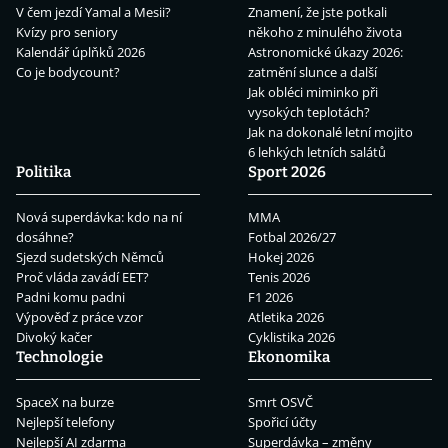
V čem jezdí Yamal a Mesii?
Znamení, že jste potkali
Kvízy pro seniory
někoho z minulého života
Kalendář úplňků 2026
Astronomické úkazy 2026:
Co je bodycount?
zatmění slunce a další
Jak obléci miminko při
vysokých teplotách?
Jak na dokonalé letní mojito
6 lehkých letních salátů
Politika
Sport 2026
Nová superdávka: kdo na ní
MMA
dosáhne?
Fotbal 2026/27
Sjezd sudetských Němců
Hokej 2026
Proč vláda zavádí EET?
Tenis 2026
Padni komu padni
F1 2026
Výpověď z práce vzor
Atletika 2026
Divoký kačer
Cyklistika 2026
Technologie
Ekonomika
SpaceX na burze
Smrt OSVČ
Nejlepší telefony
Spořicí účty
Nejlepší AI zdarma
Superdávka – změny