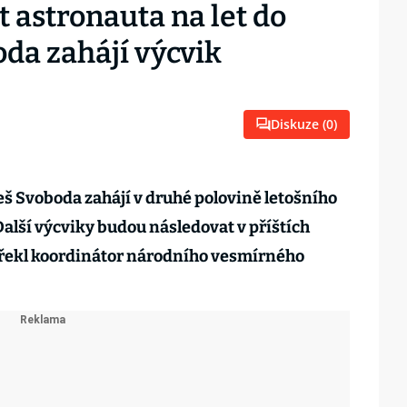
t astronauta na let do
da zahájí výcvik
Diskuze (
0
)
eš Svoboda zahájí v druhé polovině letošního
alší výcviky budou následovat v příštích
 řekl koordinátor národního vesmírného