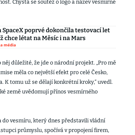
jnost. Chystá se soutěž o logo a název vesmírné
SpaceX poprvé dokončila testovací let
íž chce létat na Měsíc i na Mars
 a média
 něj důležité, že jde o národní projekt. „Pro mě
y mise měla co největší efekt pro celé Česko,
. K tomu už se dělají konkrétní kroky,“ uvedl.
opské země uvědomují přínos vesmírného
do vesmíru, který dnes představili vládní
ástupci průmyslu, spočívá v propojení firem,