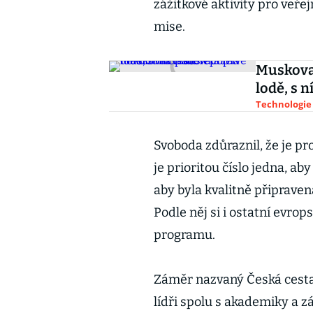
zážitkové aktivity pro veře
mise.
Muskova 
lodě, s n
Technologie
Svoboda zdůraznil, že je pro
je prioritou číslo jedna, ab
aby byla kvalitně připravena
Podle něj si i ostatní evr
programu.
Záměr nazvaný Česká cesta 
lídři spolu s akademiky a z