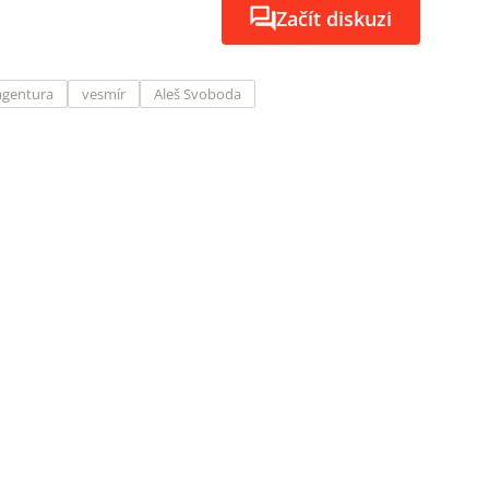
Začít diskuzi
agentura
vesmír
Aleš Svoboda