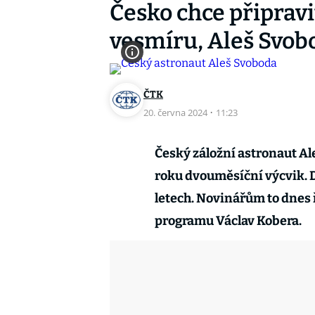
Česko chce připravi
vesmíru, Aleš Svobo
ČTK
20. června 2024
·
11:23
Český záložní astronaut Al
roku dvouměsíční výcvik. D
letech. Novinářům to dnes
programu Václav Kobera.