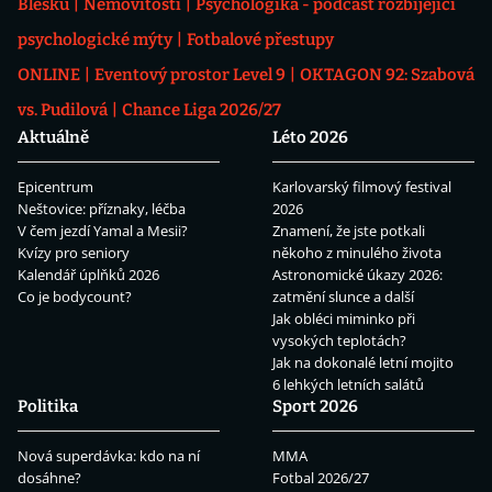
Blesku
Nemovitosti
Psychologika - podcast rozbíjející
psychologické mýty
Fotbalové přestupy
ONLINE
Eventový prostor Level 9
OKTAGON 92: Szabová
vs. Pudilová
Chance Liga 2026/27
Aktuálně
Léto 2026
Epicentrum
Karlovarský filmový festival
Neštovice: příznaky, léčba
2026
V čem jezdí Yamal a Mesii?
Znamení, že jste potkali
Kvízy pro seniory
někoho z minulého života
Kalendář úplňků 2026
Astronomické úkazy 2026:
Co je bodycount?
zatmění slunce a další
Jak obléci miminko při
vysokých teplotách?
Jak na dokonalé letní mojito
6 lehkých letních salátů
Politika
Sport 2026
Nová superdávka: kdo na ní
MMA
dosáhne?
Fotbal 2026/27