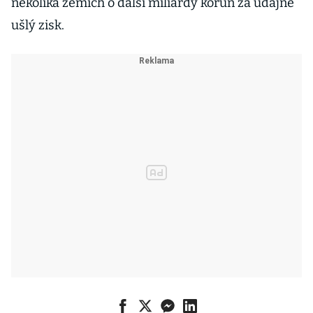
několika zemích o další miliardy korun za údajně
ušlý zisk.