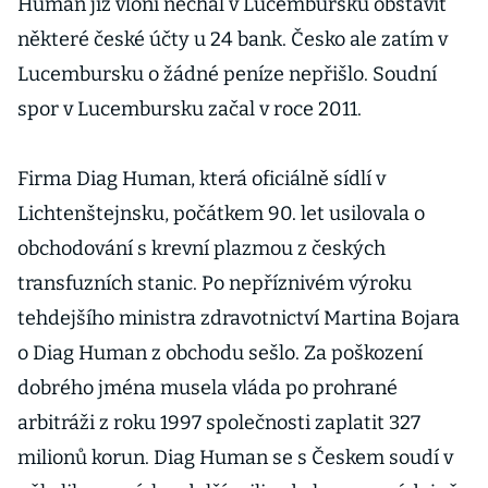
Human již vloni nechal v Lucembursku obstavit
některé české účty u 24 bank. Česko ale zatím v
Lucembursku o žádné peníze nepřišlo. Soudní
spor v Lucembursku začal v roce 2011.
Firma Diag Human, která oficiálně sídlí v
Lichtenštejnsku, počátkem 90. let usilovala o
obchodování s krevní plazmou z českých
transfuzních stanic. Po nepříznivém výroku
tehdejšího ministra zdravotnictví Martina Bojara
o Diag Human z obchodu sešlo. Za poškození
dobrého jména musela vláda po prohrané
arbitráži z roku 1997 společnosti zaplatit 327
milionů korun. Diag Human se s Českem soudí v