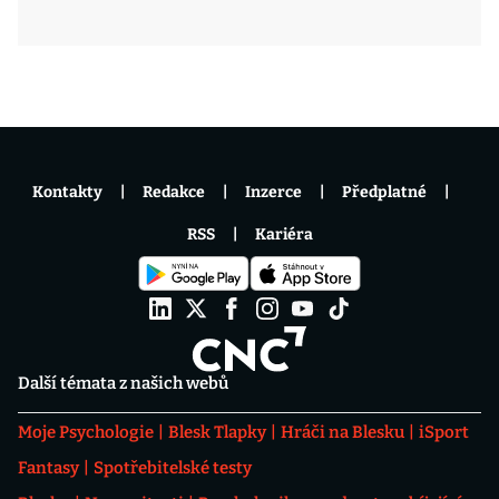
Kontakty
Redakce
Inzerce
Předplatné
RSS
Kariéra
Další témata z našich webů
Moje Psychologie
Blesk Tlapky
Hráči na Blesku
iSport
Fantasy
Spotřebitelské testy