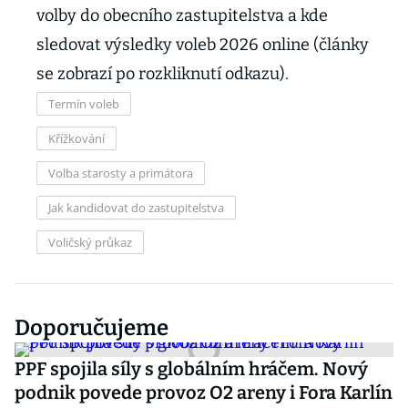
volby do obecního zastupitelstva a kde
sledovat výsledky voleb 2026 online (články
se zobrazí po rozkliknutí odkazu).
Termín voleb
Křížkování
Volba starosty a primátora
Jak kandidovat do zastupitelstva
Voličský průkaz
Doporučujeme
PPF spojila síly s globálním hráčem. Nový
podnik povede provoz O2 areny i Fora Karlín