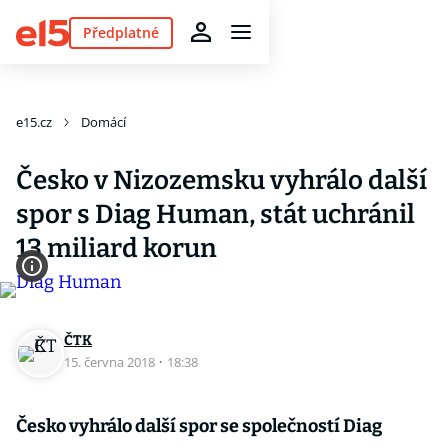
Předplatné
e15.cz
Domácí
Česko v Nizozemsku vyhrálo další
spor s Diag Human, stát uchránil
13 miliard korun
ČTK
15. června 2018
·
18:38
Česko vyhrálo další spor se společností Diag