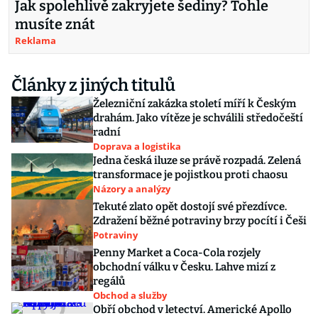
Jak spolehlivě zakryjete šediny? Tohle
musíte znát
Reklama
Články z jiných titulů
Železniční zakázka století míří k Českým
drahám. Jako vítěze je schválili středočeští
radní
Doprava a logistika
Jedna česká iluze se právě rozpadá. Zelená
transformace je pojistkou proti chaosu
Názory a analýzy
Tekuté zlato opět dostojí své přezdívce.
Zdražení běžné potraviny brzy pocítí i Češi
Potraviny
Penny Market a Coca-Cola rozjely
obchodní válku v Česku. Lahve mizí z
regálů
Obchod a služby
Obří obchod v letectví. Americké Apollo