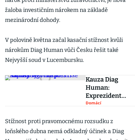
nárok proti ministerstvu zdravotnictví, je nová
žaloba investičním nárokem na základě
mezinárodní dohody.
V polovině května začal kasační stížnost kvůli
nárokům Diag Human vůči Česku řešit také
Nejvyšší soud v Lucembursku.
Kauza Diag
Human:
Exprezident
Hospodářské
Domácí
komory
vysoudil přes tři
Stížnost proti pravomocnému rozsudku z
miliony
loňského dubna nemá odkladný účinek a Diag