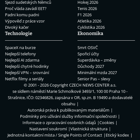
Sjezd sudetských Němců
Hokej 2026
Proč vláda zavádí EET?
Tenis 2026
Padni komu padni
F1 2026
Výpověď z práce vzor
Atletika 2026
Divoký kačer
Cyklistika 2026
Technologie
Ekonomika
SpaceX na burze
Smrt OSVČ
Nejlepší telefony
Spořicí účty
Nejlepší AI zdarma
Superdávka – změny
Nejlepší chytré hodinky
Důchody 2027
Nejlepší VPN – srovnání
Minimální mzda 2027
Netflix filmy a seriály
Senior Pas – slevy
© 2001 - 2026 Copyright
CZECH NEWS CENTER a.s.
se sídlem náměstí Marie Schmolkové 3493/1, 100 00 Praha 10 -
Strašnice, IČO: 02346826, zapsána v OR, sp.zn. B 19490 a dodavatelé
obsahu
Autorská práva k publikovaným materiálům
Podmínky pro užívání služby informační společnosti
Informace o zpracování osobních údajů
Cookies
Nastavení soukromí
Vlastnická struktura
Jednotná kontaktní místa / Single Points of Contact
Etický kodex