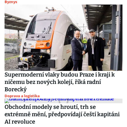
Byznys
Supermoderní vlaky budou Praze i kraji k
ničemu bez nových kolejí, říká radní
Borecký
Doprava a logistika
Obchodní modely se hroutí, trh se
extrémně mění, předpovídají čeští kapitáni
AI revoluce