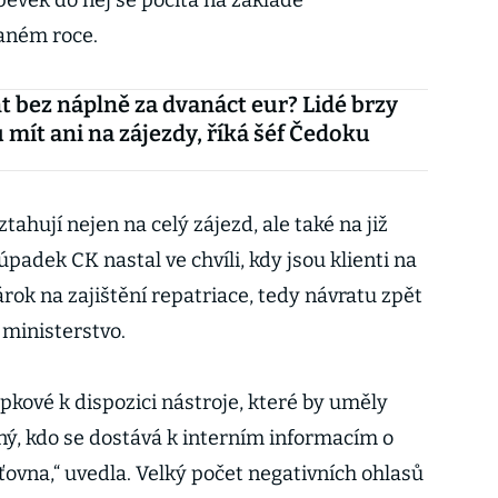
pěvek do něj se počítá na základě
aném roce.
t bez náplně za dvanáct eur? Lidé brzy
mít ani na zájezdy, říká šéf Čedoku
tahují nejen na celý zájezd, ale také na již
padek CK nastal ve chvíli, kdy jsou klienti na
rok na zajištění repatriace, tedy návratu zpět
 ministerstvo.
ové k dispozici nástroje, které by uměly
ný, kdo se dostává k interním informacím o
šťovna,“ uvedla. Velký počet negativních ohlasů