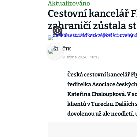
Aktualizováno
Cestovní kancelář F
zahraničí zůstala s
ČTK
9. srpna 2024
·
18:12
Česká cestovní kancelář Fl
ředitelka Asociace českých
Kateřina Chaloupková. V so
klientů v Turecku. Dalších 
dovolenou už ale neodletí,