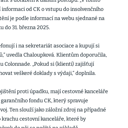
átit s dotazem k dalším postupu. „V tomto
 informaci od CK o vstupu do insolvenčního
ištění je podle informací na webu sjednané na
u do 31. března 2025.
efonují i na sekretariát asociace a kupují si
,“ uvedla Chaloupková. Klientům doporučila,
u Colonnade. „Pokud si (klienti) zajišťují
hovat veškeré doklady s výdaji,“ doplnila.
jištění proti úpadku, mají cestovné kanceláře
o garančního fondu CK, který spravuje
voj. Ten slouží jako záložní zdroj na případné
 krachu cestovní kanceláře, které by