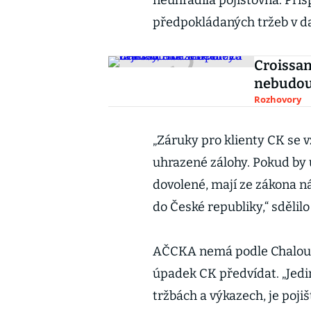
neuhradila pojišťovna. Přís
předpokládaných tržeb v d
Croissan
nebudou 
Rozhovory
„Záruky pro klienty CK se vz
uhrazené zálohy. Pokud by ú
dovolené, mají ze zákona ná
do České republiky,“ sdělilo
AČCKA nemá podle Chaloupk
úpadek CK předvídat. „Jedi
tržbách a výkazech, je poji