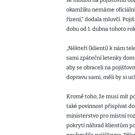
se mohou na pojišťovnu obr
okamžiku nemáme oficiální
řízení,“ dodala mluvčí. Poj
dobu od 1. dubna tohoto rok
„Někteří (klienti) k nám tel
sami zpáteční letenky domů
aby se obraceli na pojišťovn
dopravu sami, měli by si uc
Kromě toho, že musí mít po
také povinnost přispívat d
ministerstvo pro místní roz
pokrytí náhrad klientům po