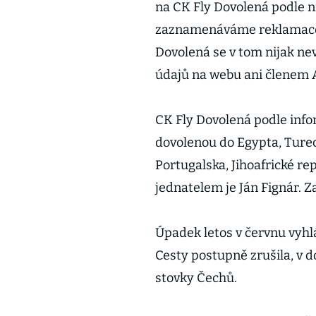
na CK Fly Dovolená podle n
zaznamenáváme reklamace n
Dovolená se v tom nijak nev
údajů na webu ani členem A
CK Fly Dovolená podle info
dovolenou do Egypta, Ture
Portugalska, Jihoafrické rep
jednatelem je Ján Fignár. Z
Úpadek letos v červnu vyhl
Cesty postupně zrušila, v d
stovky Čechů.