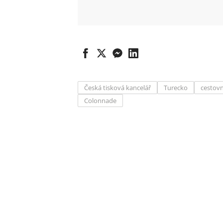
Česká tisková kancelář
Turecko
cestovn
Colonnade