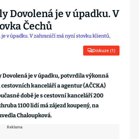
ly Dovolená je v úpadku. V
tovka Čechů
Diskuze (
1
)
y Dovolená je v úpadku, potvrdila výkonná
 cestovních kanceláří a agentur (AČCKA)
učasné době je s cestovní kanceláří 200
zhruba 1100 lidí má zájezd koupený, na
 uvedla Chaloupková.