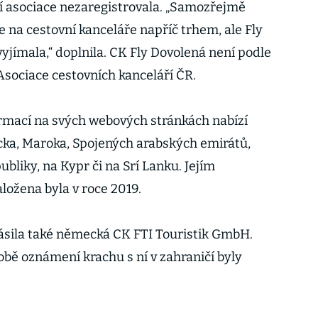
í asociace nezaregistrovala. „Samozřejmě
a cestovní kanceláře napříč trhem, ale Fly
yjímala,“ doplnila. CK Fly Dovolená není podle
sociace cestovních kanceláří ČR.
rmací na svých webových stránkách nabízí
cka, Maroka, Spojených arabských emirátů,
ubliky, na Kypr či na Srí Lanku. Jejím
aložena byla v roce 2019.
ásila také německá CK FTI Touristik GmbH.
obě oznámení krachu s ní v zahraničí byly