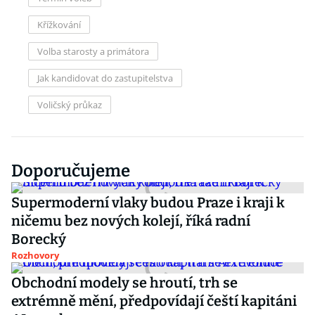
Křížkování
Volba starosty a primátora
Jak kandidovat do zastupitelstva
Voličský průkaz
Doporučujeme
Supermoderní vlaky budou Praze i kraji k
ničemu bez nových kolejí, říká radní
Borecký
Rozhovory
Obchodní modely se hroutí, trh se
extrémně mění, předpovídají čeští kapitáni