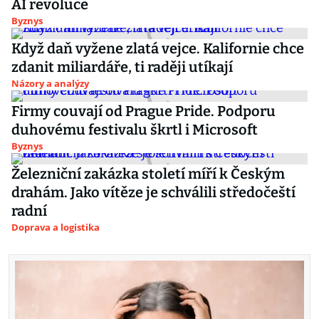
AI revoluce
Byznys
Když daň vyžene zlatá vejce. Kalifornie chce
zdanit miliardáře, ti raději utíkají
Názory a analýzy
Firmy couvají od Prague Pride. Podporu
duhovému festivalu škrtl i Microsoft
Byznys
Železniční zakázka století míří k Českým
drahám. Jako vítěze je schválili středočeští
radní
Doprava a logistika