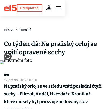
Předplatné
e15.cz
Domácí
Co týden dá: Na pražský orloj se
vrátí opravené sochy
nes
12. března 2012
·
07:30
Na pražský orloj se ve středu vrátí poslední čtyři
sochy – Filozof, Anděl, Hvězdář a Kronikář –
které musely být pro svůj zbědovaný stav