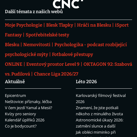
Další témata z našich webů
Moje Psychologie
Blesk Tlapky
Hráči na Blesku
iSport
Fantasy
Spotřebitelské testy
Blesku
Nemovitosti
Psychologika - podcast rozbíjející
psychologické mýty
Fotbalové přestupy
ONLINE
Eventový prostor Level 9
OKTAGON 92: Szabová
vs. Pudilová
Chance Liga 2026/27
Aktuálně
Léto 2026
Epicentrum
Karlovarský filmový festival
Neštovice: příznaky, léčba
2026
V čem jezdí Yamal a Mesii?
Znamení, že jste potkali
Kvízy pro seniory
někoho z minulého života
Kalendář úplňků 2026
Astronomické úkazy 2026:
Co je bodycount?
zatmění slunce a další
Jak obléci miminko při