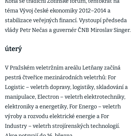
Koná se tradiční Žofínské fórum, tentokrát na
téma Vývoj české ekonomiky 2012–2014 a
stabilizace veřejných financí. Vystoupí předseda
vlády Petr Nečas a guvernér ČNB Miroslav Singer.
úterý
V Pražském veletržním areálu Letňany začíná
pestrá čtveřice mezinárodních veletrhů: For
Logistic – veletrh dopravy, logistiky, skladování a
manipulace, Electron – veletrh elektrotechniky,
elektroniky a energetiky, For Energo – veletrh
výroby a rozvodu elektrické energie a For
Industry – veletrh strojírenských technologií.
Akce potrvají do 16. března.