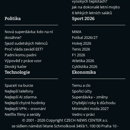
vysokých teplotách?
Jak na dokonalé letní mojito
6 lehkých letních salátů
Politika
Sport 2026
Nová superdávka: kdo na ní
MMA
dosáhne?
Fotbal 2026/27
Sjezd sudetských Němců
Hokej 2026
Proč vláda zavádí EET?
Tenis 2026
Padni komu padni
F1 2026
Výpověď z práce vzor
Atletika 2026
Divoký kačer
Cyklistika 2026
Technologie
Ekonomika
SpaceX na burze
Temu a clo
Nejlepší telefony
Spořicí účty
Nejlepší AI zdarma
Superdávka – změny
Nejlepší chytré hodinky
Chybějící roky k důchodu
Nejlepší VPN – srovnání
Minimální mzda 2027
Netflix filmy a seriály
Vedro v práci
© 2001 - 2026 Copyright
CZECH NEWS CENTER a.s.
se sídlem náměstí Marie Schmolkové 3493/1, 100 00 Praha 10 -