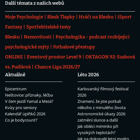
Další témata z našich webů
Moje Psychologie
Blesk Tlapky
Hráči na Blesku
iSport
Fantasy
Spotřebitelské testy
Blesku
Nemovitosti
Psychologika - podcast rozbíjející
psychologické mýty
Fotbalové přestupy
ONLINE
Eventový prostor Level 9
OKTAGON 92: Szabová
vs. Pudilová
Chance Liga 2026/27
Aktuálně
Léto 2026
Epicentrum
Karlovarský filmový festival
Neštovice: příznaky, léčba
2026
V čem jezdí Yamal a Mesii?
Znamení, že jste potkali
Kvízy pro seniory
někoho z minulého života
Kalendář úplňků 2026
Astronomické úkazy 2026:
Co je bodycount?
zatmění slunce a další
Jak obléci miminko při
vysokých teplotách?
Jak na dokonalé letní mojito