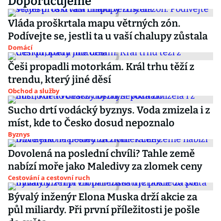
Doporučujeme
Vláda proškrtala mapu větrných zón.
Podívejte se, jestli ta u vaší chalupy zůstala
Domácí
Češi propadli motorkám. Král trhu těží z
trendu, který jiné děsí
Obchod a služby
Sucho drtí vodácký byznys. Voda zmizela i z
míst, kde to Česko dosud nepoznalo
Byznys
Dovolená na poslední chvíli? Tahle země
nabízí moře jako Maledivy za zlomek ceny
Cestování a cestovní ruch
Bývalý inženýr Elona Muska drží akcie za
půl miliardy. Při první příležitosti je pošle