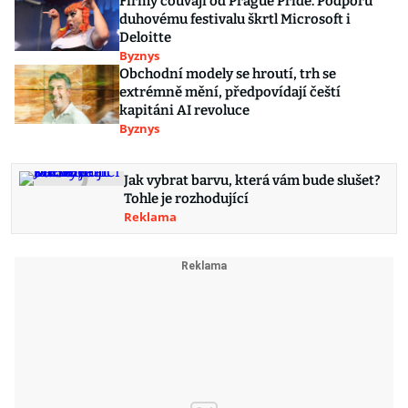
Firmy couvají od Prague Pride. Podporu
duhovému festivalu škrtl Microsoft i
Deloitte
Byznys
Obchodní modely se hroutí, trh se
extrémně mění, předpovídají čeští
kapitáni AI revoluce
Byznys
Jak vybrat barvu, která vám bude slušet?
Tohle je rozhodující
Reklama