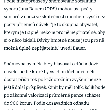
Podle místopředsedy sněmovního sociálního
výboru Jana Bauera (ODS) mohou být počty
seniorů v nouzi ve skutečnosti mnohem vyšší než
počty příjemců dávek. "Je to skupina obyvatel,
kterým je trapné, nebo je pro ně nepřijatelné, aby
si o něco žádali. Dávky hmotné nouze jsou pro ně
možná úplně nepřijatelné," uvedl Bauer.
Sněmovna by měla brzy hlasovat o důchodové
novele, podle které by všichni důchodci měli
dostat příští rok po každoročním zvýšení penze
ještě další příspěvek. Činit by měl tolik, kolik bude
po zákonné valorizaci průměrné penze scházet
do 900 korun. Podle dosavadních odhadů