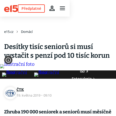
Předplatné
e15.cz
Domácí
Desítky tisíc seniorů si musí
vystačit s penzí pod 10 tisíc korun
3
Fotogalerie
ČTK
19. května 2019
·
09:10
Zhruba 190 000 seniorek a seniorů musí měsíčně