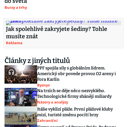
do světa
Burzy a trhy
Jak spolehlivě zakryjete šediny? Tohle
musíte znát
Reklama
Články z jiných titulů
PPF spojila síly s globálním lídrem.
Americký obr povede provoz O2 areny i
Fora Karlín
Byznys
Na trzích se děje něco nezvyklého.
Technologické firmy shánějí miliardy
Názory a analýzy
Itálie vyklízí pláže. První plážové kluby
mizí, turisté změnu pocítí brzy
Zahraniční