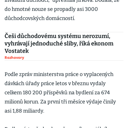
invalidní důchodci," upřesnila Jirková. Dodala, že
do hmotné nouze se propadly asi 3000
důchodcovských domácností.
Češi důchodovému systému nerozumí,
vyhrávají jednoduché sliby, říká ekonom
Vostatek
Rozhovory
Podle zpráv ministerstva práce o vyplacených
dávkách úřady práce letos v březnu vydaly
celkem 180 200 příspěvků na bydlení za 674
milionů korun. Za první tři měsíce výdaje činily
asi 1,88 miliardy.