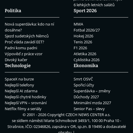
6 lehkých letních salátů
Politika
Sport 2026
Nová superdávka: kdo na ní
MMA
dosáhne?
Fotbal 2026/27
Sjezd sudetských Němců
Hokej 2026
Proč vláda zavádí EET?
Tenis 2026
Padni komu padni
F1 2026
Výpověď z práce vzor
Atletika 2026
Divoký kačer
Cyklistika 2026
Technologie
Ekonomika
SpaceX na burze
Smrt OSVČ
Nejlepší telefony
Spořicí účty
Nejlepší AI zdarma
Superdávka – změny
Nejlepší chytré hodinky
Důchody 2027
Nejlepší VPN – srovnání
Minimální mzda 2027
Netflix filmy a seriály
Senior Pas – slevy
© 2001 - 2026 Copyright
CZECH NEWS CENTER a.s.
se sídlem náměstí Marie Schmolkové 3493/1, 100 00 Praha 10 -
Strašnice, IČO: 02346826, zapsána v OR, sp.zn. B 19490 a dodavatelé
obsahu