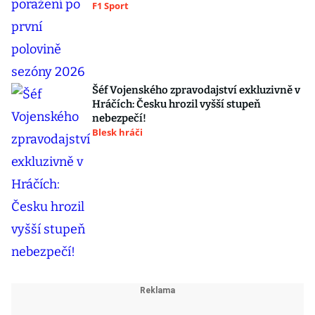
F1 Sport
Šéf Vojenského zpravodajství exkluzivně v
Hráčích: Česku hrozil vyšší stupeň
nebezpečí!
Blesk hráči