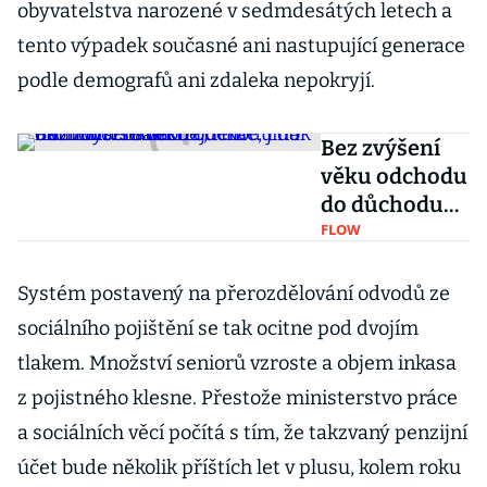
obyvatelstva narozené v sedmdesátých letech a
tento výpadek současné ani nastupující generace
podle demografů ani zdaleka nepokryjí.
Bez zvýšení
věku odchodu
do důchodu
se
FLOW
neobejdeme,
jinak nám
Systém postavený na přerozdělování odvodů ze
hrozí bankrot,
sociálního pojištění se tak ocitne pod dvojím
říká ekonom
tlakem. Množství seniorů vzroste a objem inkasa
Hradil
z pojistného klesne. Přestože ministerstvo práce
a sociálních věcí počítá s tím, že takzvaný penzijní
účet bude několik příštích let v plusu, kolem roku