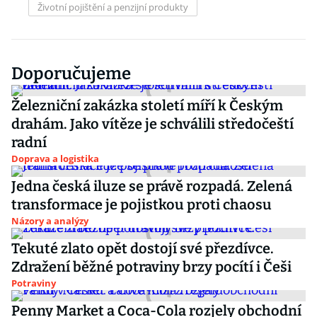
Životní pojištění a penzijní produkty
Doporučujeme
Železniční zakázka století míří k Českým
drahám. Jako vítěze je schválili středočeští
radní
Doprava a logistika
Jedna česká iluze se právě rozpadá. Zelená
transformace je pojistkou proti chaosu
Názory a analýzy
Tekuté zlato opět dostojí své přezdívce.
Zdražení běžné potraviny brzy pocítí i Češi
Potraviny
Penny Market a Coca-Cola rozjely obchodní