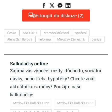
Vstoupit do diskuze (2)
Česko
ANO 2011
starobní důchod
spoření
Alena Schillerová
reforma
Miroslav Zámečník
peníze
Kalkulačky online
Zajímá vás výpočet mzdy, důchodu, sociální
dávky, nebo třeba hypotéky? Chcete znát
aktuální kurz měny? Použijte naše
kalkulačky:
Mzdová kalkulačka HPP
Mzdová kalkulačka DPP