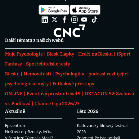
Další témata z našich webů
Moje Psychologie
Blesk Tlapky
Hráči na Blesku
iSport
Fantasy
Spotřebitelské testy
Blesku
Nemovitosti
Psychologika - podcast rozbíjející
psychologické mýty
Fotbalové přestupy
ONLINE
Eventový prostor Level 9
OKTAGON 92: Szabová
vs. Pudilová
Chance Liga 2026/27
Aktuálně
Léto 2026
Epicentrum
Karlovarský filmový festival
Neštovice: příznaky, léčba
2026
V čem jezdí Yamal a Mesii?
Znamení, že jste potkali