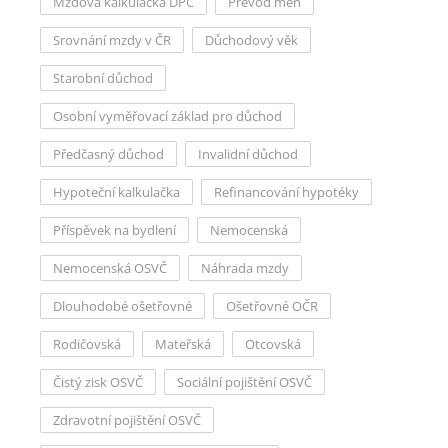
Mzdová kalkulačka DPČ
Převod měn
Srovnání mzdy v ČR
Důchodový věk
Starobní důchod
Osobní vyměřovací základ pro důchod
Předčasný důchod
Invalidní důchod
Hypoteční kalkulačka
Refinancování hypotéky
Příspěvek na bydlení
Nemocenská
Nemocenská OSVČ
Náhrada mzdy
Dlouhodobé ošetřovné
Ošetřovné OČR
Rodičovská
Mateřská
Otcovská
Čistý zisk OSVČ
Sociální pojištění OSVČ
Zdravotní pojištění OSVČ