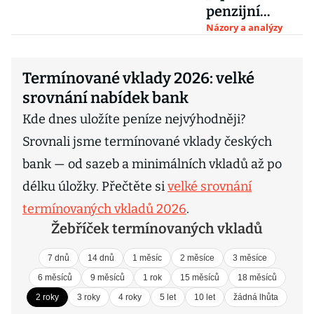
penzijní
systémy od
Názory a analýzy
Švédska nebo
Polska. Ale
Termínované vklady 2026: velké
vybralo si až
srovnání nabídek bank
třetí nejlepší
Kde dnes uložíte peníze nejvýhodněji?
cestu
Srovnali jsme termínované vklady českých
bank — od sazeb a minimálních vkladů až po
délku úložky. Přečtěte si
velké srovnání
termínovaných vkladů 2026
.
Žebříček termínovaných vkladů
7 dnů
14 dnů
1 měsíc
2 měsíce
3 měsíce
6 měsíců
9 měsíců
1 rok
15 měsíců
18 měsíců
2 roky
3 roky
4 roky
5 let
10 let
žádná lhůta