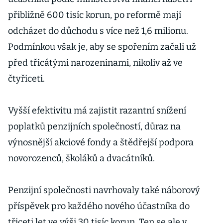
přibližně 600 tisíc korun, po reformě mají
odcházet do důchodu s více než 1,6 milionu.
Podmínkou však je, aby se spořením začali už
před třicátými narozeninami, nikoliv až ve
čtyřiceti.
Vyšší efektivitu má zajistit razantní snížení
poplatků penzijních společností, důraz na
výnosnější akciové fondy a štědřejší podpora
novorozenců, školáků a dvacátníků.
Penzijní společnosti navrhovaly také náborový
příspěvek pro každého nového účastníka do
třiceti let ve výši 30 tisíc korun. Ten se ale v