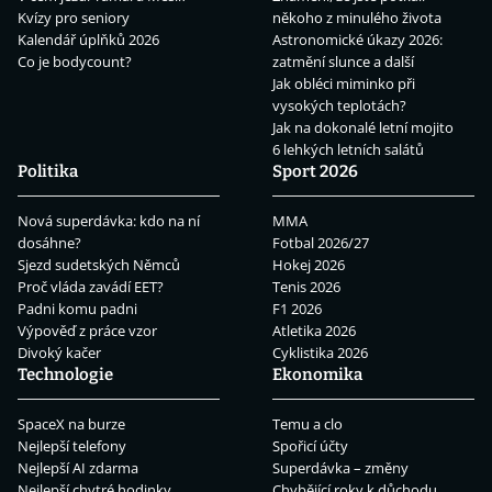
Kvízy pro seniory
někoho z minulého života
Kalendář úplňků 2026
Astronomické úkazy 2026:
Co je bodycount?
zatmění slunce a další
Jak obléci miminko při
vysokých teplotách?
Jak na dokonalé letní mojito
6 lehkých letních salátů
Politika
Sport 2026
Nová superdávka: kdo na ní
MMA
dosáhne?
Fotbal 2026/27
Sjezd sudetských Němců
Hokej 2026
Proč vláda zavádí EET?
Tenis 2026
Padni komu padni
F1 2026
Výpověď z práce vzor
Atletika 2026
Divoký kačer
Cyklistika 2026
Technologie
Ekonomika
SpaceX na burze
Temu a clo
Nejlepší telefony
Spořicí účty
Nejlepší AI zdarma
Superdávka – změny
Nejlepší chytré hodinky
Chybějící roky k důchodu