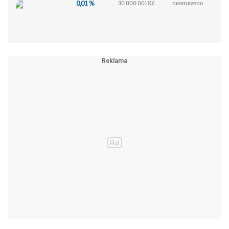
0,01 %
30 000 001 Kč
neomezeno