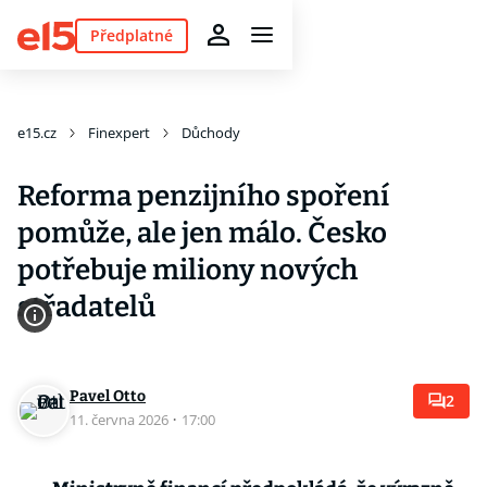
Předplatné
e15.cz
Finexpert
Důchody
Reforma penzijního spoření
pomůže, ale jen málo. Česko
potřebuje miliony nových
střadatelů
Pavel Otto
2
11. června 2026
·
17:00