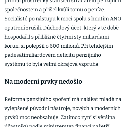
přihrál prostředky statisíců střadatelů penzijním
společnostem a přišel kvůli tomu o peníze.
Socialisté po nástupu k moci spolu s hnutím ANO
opatření zrušili. Důchodový účet, který v té době
hospodařil s přibližně čtyřmi sty miliardami
korun, si polepšil o 600 milionů. Při tehdejším
padesátimiliardovém deficitu penzijního
systému to byla velmi okrajová vzpruha.
Na moderní prvky nedošlo
Reforma penzijního spoření má nalákat mladé na
vylepšené původní nástroje, nových a moderních
prvků moc neobsahuje. Zatímco nyní si většina
účastníků podle ministerstva financí našetří