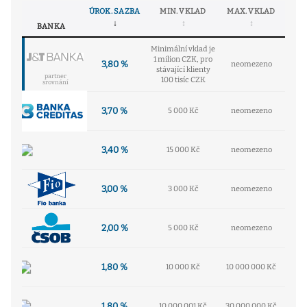
ÚROK. SAZBA
MIN. VKLAD
MAX. VKLAD
BANKA
Minimální vklad je
1 milion CZK, pro
3,80 %
neomezeno
stávající klienty
partner
100 tisíc CZK
srovnání
3,70 %
5 000 Kč
neomezeno
3,40 %
15 000 Kč
neomezeno
3,00 %
3 000 Kč
neomezeno
2,00 %
5 000 Kč
neomezeno
1,80 %
10 000 Kč
10 000 000 Kč
1,80 %
10 000 001 Kč
30 000 000 Kč