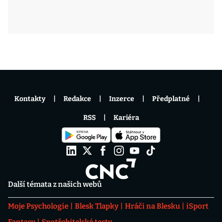
Kontakty
Redakce
Inzerce
Předplatné
RSS
Kariéra
Další témata z našich webů
Moje Psychologie
Blesk Tlapky
Hráči na Blesku
iSport
Fantasy
Spotřebitelské testy