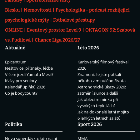
Blesku
Nemovitosti
Psychologika - podcast rozbíjející
psychologické mýty
Fotbalové přestupy
ONLINE
Eventový prostor Level 9
OKTAGON 92: Szabová
vs. Pudilová
Chance Liga 2026/27
Aktuálně
Léto 2026
Epicentrum
Karlovarský filmový festival
Neštovice: příznaky, léčba
2026
V čem jezdí Yamal a Mesii?
Znamení, že jste potkali
Kvízy pro seniory
někoho z minulého života
Kalendář úplňků 2026
Astronomické úkazy 2026:
Co je bodycount?
zatmění slunce a další
Jak obléci miminko při
vysokých teplotách?
Jak na dokonalé letní mojito
6 lehkých letních salátů
Politika
Sport 2026
Nová superdávka: kdo na ní
MMA