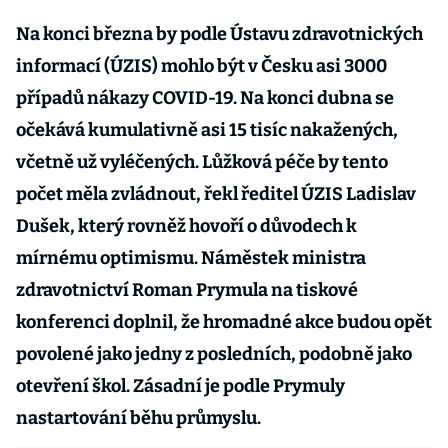
Na konci března by podle Ústavu zdravotnických
informací (ÚZIS) mohlo být v Česku asi 3000
případů nákazy COVID-19. Na konci dubna se
očekává kumulativně asi 15 tisíc nakažených,
včetně už vyléčených. Lůžková péče by tento
počet měla zvládnout, řekl ředitel ÚZIS Ladislav
Dušek, který rovněž hovoří o důvodech k
mírnému optimismu. Náměstek ministra
zdravotnictví Roman Prymula na tiskové
konferenci doplnil, že hromadné akce budou opět
povolené jako jedny z posledních, podobně jako
otevření škol. Zásadní je podle Prymuly
nastartování běhu průmyslu.