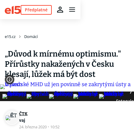
Předplatné
e15.cz
Domácí
„Důvod k mírnému optimismu."
Přírůstky nakažených v Česku
klesají, lůžek má být dost
7
Fotogale
ČTK
vaj
24. března 2020
·
10:52