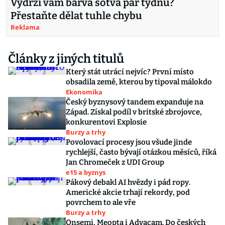
Vydrží vám barva sotva pár týdnů?
Přestaňte dělat tuhle chybu
Reklama
Články z jiných titulů
Který stát utrácí nejvíc? První místo
obsadila země, kterou by tipoval málokdo
Ekonomika
Český byznysový tandem expanduje na
Západ. Získal podíl v britské zbrojovce,
konkurentovi Explosie
Burzy a trhy
Povolovací procesy jsou všude jinde
rychlejší, často bývají otázkou měsíců, říká
Jan Chromeček z UDI Group
e15 a byznys
Pákový debakl AI hvězdy i pád ropy.
Americké akcie trhají rekordy, pod
povrchem to ale vře
Burzy a trhy
Onsemi, Meopta i Advacam. Do českých