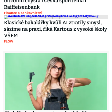
bitcoinu chystá i Česká spořitelna i
Raiffeisenbank
Finance a bankovnictví
Klasické bakalářky kvůli AI ztratily smysl,
sázíme na praxi, říká Kartous z vysoké školy
VŠEM
FLOW