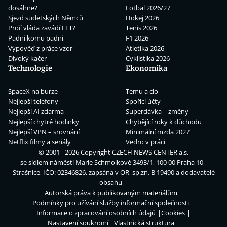
dosáhne?
Fotbal 2026/27
Sjezd sudetských Němců
Hokej 2026
Proč vláda zavádí EET?
Tenis 2026
Padni komu padni
F1 2026
Výpověď z práce vzor
Atletika 2026
Divoký kačer
Cyklistika 2026
Technologie
Ekonomika
SpaceX na burze
Temu a clo
Nejlepší telefony
Spořicí účty
Nejlepší AI zdarma
Superdávka – změny
Nejlepší chytré hodinky
Chybějící roky k důchodu
Nejlepší VPN – srovnání
Minimální mzda 2027
Netflix filmy a seriály
Vedro v práci
© 2001 - 2026 Copyright
CZECH NEWS CENTER a.s.
se sídlem náměstí Marie Schmolkové 3493/1, 100 00 Praha 10 -
Strašnice, IČO: 02346826, zapsána v OR, sp.zn. B 19490 a dodavatelé
obsahu
Autorská práva k publikovaným materiálům
Podmínky pro užívání služby informační společnosti
Informace o zpracování osobních údajů
Cookies
Nastavení soukromí
Vlastnická struktura