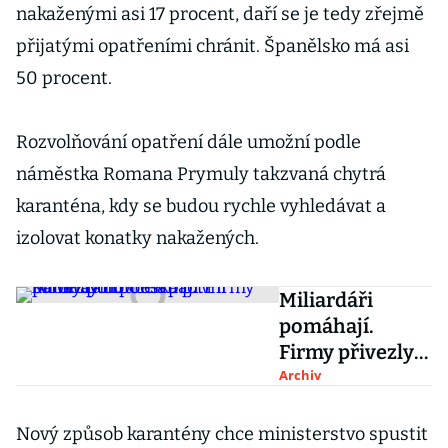
nakaženými asi 17 procent, daří se je tedy zřejmě
přijatými opatřeními chránit. Španělsko má asi
50 procent.
Rozvolňování opatření dále umožní podle
náměstka Romana Prymuly takzvaná chytrá
karanténa, kdy se budou rychle vyhledávat a
izolovat konatky nakažených.
Miliardáři
pomáhají.
Firmy přivezly
do Česka první
Archiv
balíky pomůcek
proti
Nový způsob karantény chce ministerstvo spustit