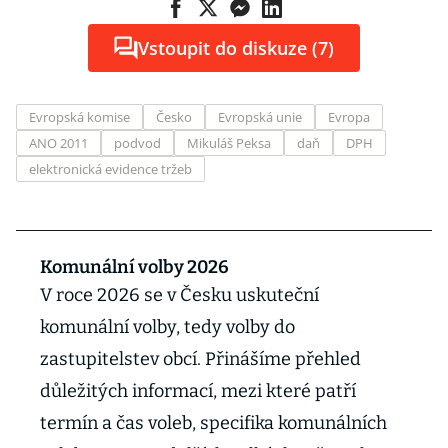
Vstoupit do diskuze (7)
Evropská komise
Česko
Evropská unie
Evropa
ANO 2011
podvod
Mikuláš Peksa
daň
DPH
elektronická evidence tržeb
Komunální volby 2026
V roce 2026 se v Česku uskuteční
komunální volby, tedy volby do
zastupitelstev obcí. Přinášíme přehled
důležitých informací, mezi které patří
termín a čas voleb, specifika komunálních