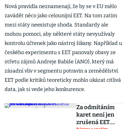
Nová pravidla neznamenají, že by se v EU mělo
zavádět něco jako celounijní EET. Na tom zatím
mezi státy neexistuje shoda. Standardy ale
mohou pomoci, aby některé státy nevyužívaly
kontrolu účtenek jako nástroj šikany. Například u
českého experimentu s EET panovaly obavy ze
střetu zájmů Andreje Babiše (ANO), který má
zásadní vliv v segmentu potravin a zemědělství.
EET podle kritiků teoreticky mohlo ukázat citlivá
data, jak si vede jeho konkurence.
Za odmítáním
karet není jen
zrušená EET.
Názory a analýzy