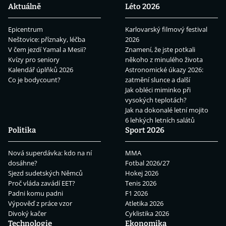
Aktuálně
Léto 2026
Epicentrum
Karlovarský filmový festival
Neštovice: příznaky, léčba
2026
V čem jezdí Yamal a Mesii?
Znamení, že jste potkali
Kvízy pro seniory
někoho z minulého života
Kalendář úplňků 2026
Astronomické úkazy 2026:
Co je bodycount?
zatmění slunce a další
Jak obléci miminko při
vysokých teplotách?
Jak na dokonalé letní mojito
6 lehkých letních salátů
Politika
Sport 2026
Nová superdávka: kdo na ní
MMA
dosáhne?
Fotbal 2026/27
Sjezd sudetských Němců
Hokej 2026
Proč vláda zavádí EET?
Tenis 2026
Padni komu padni
F1 2026
Výpověď z práce vzor
Atletika 2026
Divoký kačer
Cyklistika 2026
Technologie
Ekonomika