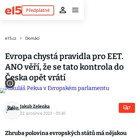
Předplatné
e15.cz
Domácí
Evropa chystá pravidla pro EET.
ANO věří, že se tato kontrola do
Česka opět vrátí
Jakub Zelenka
7
22. prosince 2023
·
05:30
Zhruba polovina evropských států má nějakou