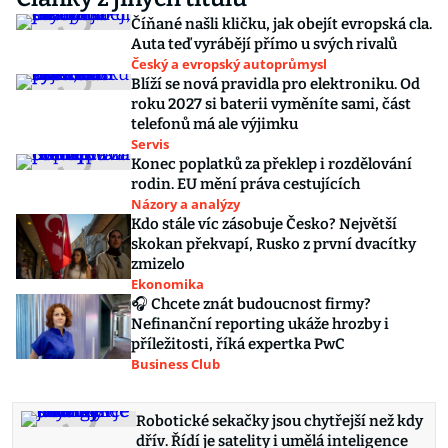
Číňané našli kličku, jak obejít evropská cla.
Auta teď vyrábějí přímo u svých rivalů
Český a evropský autoprůmysl
Blíží se nová pravidla pro elektroniku. Od
roku 2027 si baterii vyměníte sami, část
telefonů má ale výjimku
Servis
Konec poplatků za překlep i rozdělování
rodin. EU mění práva cestujících
Názory a analýzy
Kdo stále víc zásobuje Česko? Největší
skokan překvapí, Rusko z první dvacítky
zmizelo
Ekonomika
🎧 Chcete znát budoucnost firmy?
Nefinanční reporting ukáže hrozby i
příležitosti, říká expertka PwC
Business Club
Robotické sekačky jsou chytřejší než kdy
dřív. Řídí je satelity i umělá inteligence