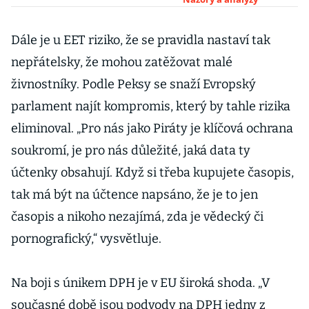
Restaurace
hotovost
potřebují
Dále je u EET riziko, že se pravidla nastaví tak
nepřátelsky, že mohou zatěžovat malé
živnostníky. Podle Peksy se snaží Evropský
parlament najít kompromis, který by tahle rizika
eliminoval. „Pro nás jako Piráty je klíčová ochrana
soukromí, je pro nás důležité, jaká data ty
účtenky obsahují. Když si třeba kupujete časopis,
tak má být na účtence napsáno, že je to jen
časopis a nikoho nezajímá, zda je vědecký či
pornografický,“ vysvětluje.
Na boji s únikem DPH je v EU široká shoda. „V
současné době jsou podvody na DPH jedny z