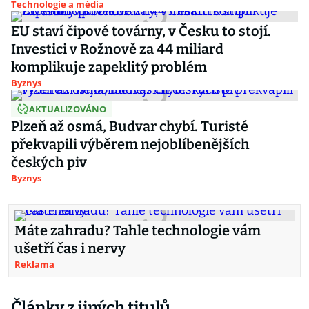
Technologie a média
EU staví čipové továrny, v Česku to stojí.
Investici v Rožnově za 44 miliard
komplikuje zapeklitý problém
Byznys
AKTUALIZOVÁNO
Plzeň až osmá, Budvar chybí. Turisté
překvapili výběrem nejoblíbenějších
českých piv
Byznys
Máte zahradu? Tahle technologie vám
ušetří čas i nervy
Reklama
Články z jiných titulů