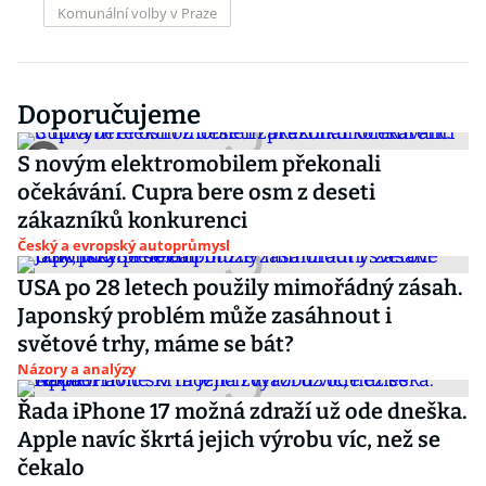
Komunální volby v Praze
Doporučujeme
S novým elektromobilem překonali
očekávání. Cupra bere osm z deseti
zákazníků konkurenci
Český a evropský autoprůmysl
USA po 28 letech použily mimořádný zásah.
Japonský problém může zasáhnout i
světové trhy, máme se bát?
Názory a analýzy
Řada iPhone 17 možná zdraží už ode dneška.
Apple navíc škrtá jejich výrobu víc, než se
čekalo