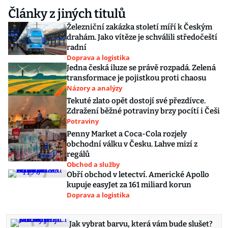
Články z jiných titulů
Železniční zakázka století míří k Českým
drahám. Jako vítěze je schválili středočeští
radní
Doprava a logistika
Jedna česká iluze se právě rozpadá. Zelená
transformace je pojistkou proti chaosu
Názory a analýzy
Tekuté zlato opět dostojí své přezdívce.
Zdražení běžné potraviny brzy pocítí i Češi
Potraviny
Penny Market a Coca-Cola rozjely
obchodní válku v Česku. Lahve mizí z
regálů
Obchod a služby
Obří obchod v letectví. Americké Apollo
kupuje easyJet za 161 miliard korun
Doprava a logistika
Jak vybrat barvu, která vám bude slušet?