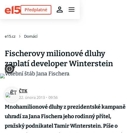
Předplatné
e15.cz
Domácí
Fischerovy milionové dluhy
zaplatí developer Winterstein
ČTK
22. února 2013
·
09:56
Mnohamilionové dluhy z prezidentské kampaně
uhradí za Jana Fischera jeho rodinný přítel,
pražský podnikatel Tamir Winterstein. Píše o