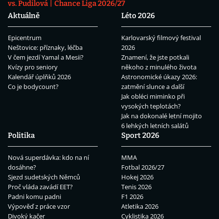
vs. Pudilová
Chance Liga 2026/27
Aktuálně
Léto 2026
Epicentrum
Karlovarský filmový festival
Neštovice: příznaky, léčba
2026
V čem jezdí Yamal a Mesii?
Znamení, že jste potkali
Kvízy pro seniory
někoho z minulého života
Kalendář úplňků 2026
Astronomické úkazy 2026:
Co je bodycount?
zatmění slunce a další
Jak obléci miminko při
vysokých teplotách?
Jak na dokonalé letní mojito
6 lehkých letních salátů
Politika
Sport 2026
Nová superdávka: kdo na ní
MMA
dosáhne?
Fotbal 2026/27
Sjezd sudetských Němců
Hokej 2026
Proč vláda zavádí EET?
Tenis 2026
Padni komu padni
F1 2026
Výpověď z práce vzor
Atletika 2026
Divoký kačer
Cyklistika 2026