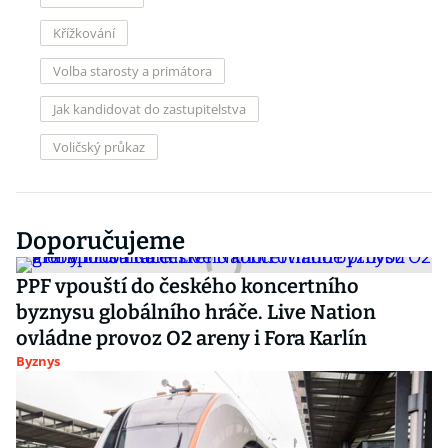
Křížkování
Volba starosty a primátora
Jak kandidovat do zastupitelstva
Voličský průkaz
Doporučujeme
PPF vpouští do českého koncertního
byznysu globálního hráče. Live Nation
ovládne provoz O2 areny i Fora Karlín
Byznys