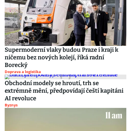
Supermoderní vlaky budou Praze i kraji k
ničemu bez nových kolejí, říká radní
Borecký
Doprava a logistika
Obchodní modely se hroutí, trh se
extrémně mění, předpovídají čeští kapitáni
AI revoluce
Byznys