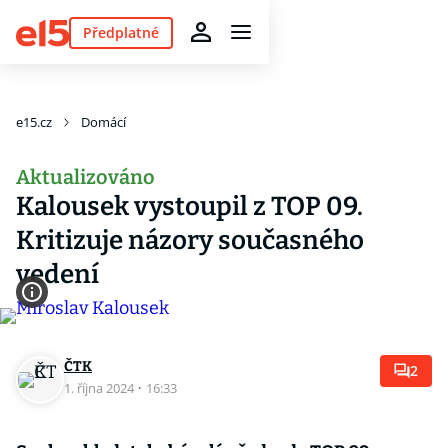
Předplatné
e15.cz
Domácí
Aktualizováno
Kalousek vystoupil z TOP 09.
Kritizuje názory současného
vedení
ČTK
2
1. října 2024
·
16:33