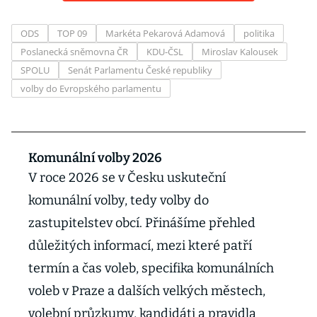
ODS
TOP 09
Markéta Pekarová Adamová
politika
Poslanecká sněmovna ČR
KDU-ČSL
Miroslav Kalousek
SPOLU
Senát Parlamentu České republiky
volby do Evropského parlamentu
Komunální volby 2026
V roce 2026 se v Česku uskuteční
komunální volby, tedy volby do
zastupitelstev obcí. Přinášíme přehled
důležitých informací, mezi které patří
termín a čas voleb, specifika komunálních
voleb v Praze a dalších velkých městech,
volební průzkumy, kandidáti a pravidla