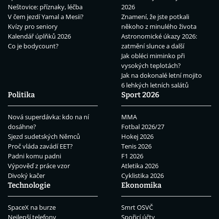
Neštovice: příznaky, léčba
2026
V čem jezdí Yamal a Mesii?
Znamení, že jste potkali
Kvízy pro seniory
někoho z minulého života
Kalendář úplňků 2026
Astronomické úkazy 2026:
Co je bodycount?
zatmění slunce a další
Jak obléci miminko při
vysokých teplotách?
Jak na dokonalé letní mojito
6 lehkých letních salátů
Politika
Sport 2026
Nová superdávka: kdo na ní
MMA
dosáhne?
Fotbal 2026/27
Sjezd sudetských Němců
Hokej 2026
Proč vláda zavádí EET?
Tenis 2026
Padni komu padni
F1 2026
Výpověď z práce vzor
Atletika 2026
Divoký kačer
Cyklistika 2026
Technologie
Ekonomika
SpaceX na burze
Smrt OSVČ
Nejlepší telefony
Spořicí účty