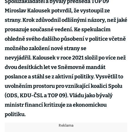
Spoluzakladatel a bývalý předseda TOP 09
Miroslav Kalousek potvrdil, že vystoupil ze
strany. Krok zdůvodnil odlišnými názory, než jaké
prosazuje současné vedení. Ke spekulacím
ohledně svého dalšího působení v politice včetně
možného založení nové strany se
nevyjádřil. Kalousek v roce 2021 složil po více než
dvou desítkách let ve Sněmovně mandát
poslance a stáhl se z aktivní politiky. Vysvětlil to
uvolněním prostoru pro vznikající koalici Spolu
(ODS, KDU-ČSL a TOP 09). Vládu jako bývalý
ministr financí kritizuje za ekonomickou
politiku.