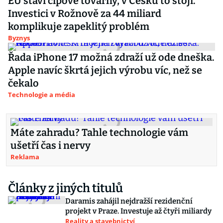
EU staví čipové továrny, v Česku to stojí.
Investici v Rožnově za 44 miliard
komplikuje zapeklitý problém
Byznys
Řada iPhone 17 možná zdraží už ode dneška.
Apple navíc škrtá jejich výrobu víc, než se
čekalo
Technologie a média
Máte zahradu? Tahle technologie vám
ušetří čas i nervy
Reklama
Články z jiných titulů
Daramis zahájil nejdražší rezidenční
projekt v Praze. Investuje až čtyři miliardy
Reality a stavebnictví