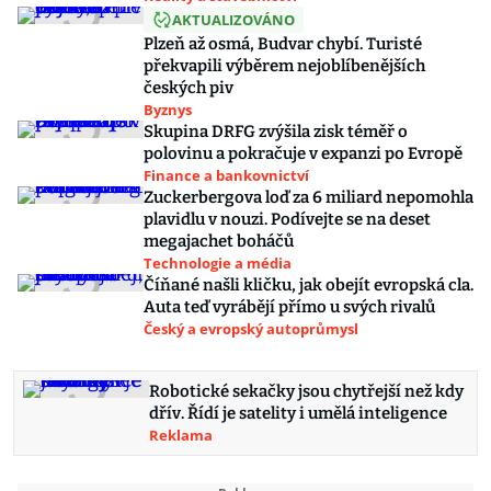
AKTUALIZOVÁNO
Plzeň až osmá, Budvar chybí. Turisté
překvapili výběrem nejoblíbenějších
českých piv
Byznys
Skupina DRFG zvýšila zisk téměř o
polovinu a pokračuje v expanzi po Evropě
Finance a bankovnictví
Zuckerbergova loď za 6 miliard nepomohla
plavidlu v nouzi. Podívejte se na deset
megajachet boháčů
Technologie a média
Číňané našli kličku, jak obejít evropská cla.
Auta teď vyrábějí přímo u svých rivalů
Český a evropský autoprůmysl
Robotické sekačky jsou chytřejší než kdy
dřív. Řídí je satelity i umělá inteligence
Reklama