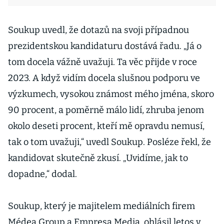
Soukup uvedl, že dotazů na svoji případnou
prezidentskou kandidaturu dostává řadu. „Já o
tom docela vážně uvažuji. Ta věc přijde v roce
2023. A když vidím docela slušnou podporu ve
výzkumech, vysokou známost mého jména, skoro
90 procent, a poměrně málo lidí, zhruba jenom
okolo deseti procent, kteří mě opravdu nemusí,
tak o tom uvažuji,“ uvedl Soukup. Posléze řekl, že
kandidovat skutečně zkusí. „Uvidíme, jak to
dopadne,“ dodal.
Soukup, který je majitelem mediálních firem
Médea Group a Empresa Media, ohlásil letos v