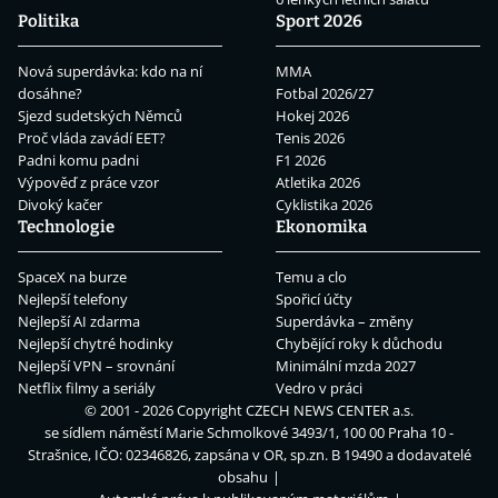
Politika
Sport 2026
Nová superdávka: kdo na ní
MMA
dosáhne?
Fotbal 2026/27
Sjezd sudetských Němců
Hokej 2026
Proč vláda zavádí EET?
Tenis 2026
Padni komu padni
F1 2026
Výpověď z práce vzor
Atletika 2026
Divoký kačer
Cyklistika 2026
Technologie
Ekonomika
SpaceX na burze
Temu a clo
Nejlepší telefony
Spořicí účty
Nejlepší AI zdarma
Superdávka – změny
Nejlepší chytré hodinky
Chybějící roky k důchodu
Nejlepší VPN – srovnání
Minimální mzda 2027
Netflix filmy a seriály
Vedro v práci
© 2001 - 2026 Copyright
CZECH NEWS CENTER a.s.
se sídlem náměstí Marie Schmolkové 3493/1, 100 00 Praha 10 -
Strašnice, IČO: 02346826, zapsána v OR, sp.zn. B 19490 a dodavatelé
obsahu