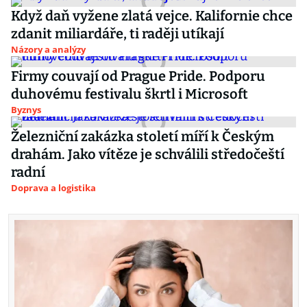
Když daň vyžene zlatá vejce. Kalifornie chce
zdanit miliardáře, ti raději utíkají
Názory a analýzy
Firmy couvají od Prague Pride. Podporu
duhovému festivalu škrtl i Microsoft
Byznys
Železniční zakázka století míří k Českým
drahám. Jako vítěze je schválili středočeští
radní
Doprava a logistika