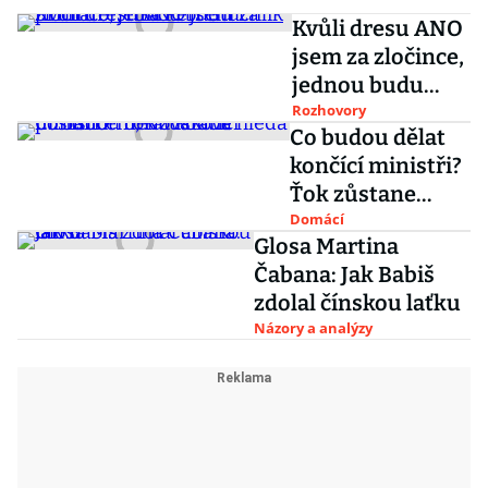
Kvůli dresu ANO
jsem za zločince,
jednou budu
primátor, říká
Rozhovory
Co budou dělat
Petr Stuchlík
končící ministři?
Ťok zůstane
poslancem,
Domácí
Glosa Martina
Nováková hledá
Čabana: Jak Babiš
zdolal čínskou laťku
Názory a analýzy