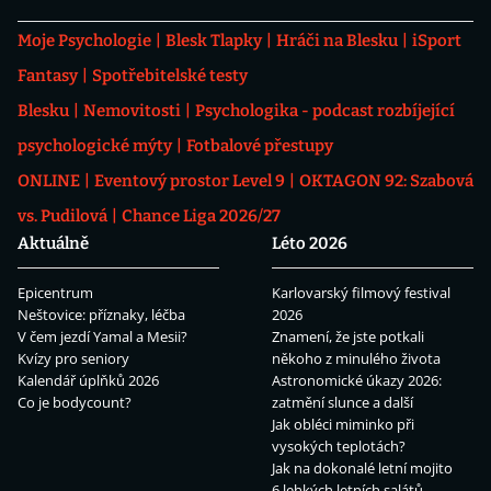
Moje Psychologie
Blesk Tlapky
Hráči na Blesku
iSport
Fantasy
Spotřebitelské testy
Blesku
Nemovitosti
Psychologika - podcast rozbíjející
psychologické mýty
Fotbalové přestupy
ONLINE
Eventový prostor Level 9
OKTAGON 92: Szabová
vs. Pudilová
Chance Liga 2026/27
Aktuálně
Léto 2026
Epicentrum
Karlovarský filmový festival
Neštovice: příznaky, léčba
2026
V čem jezdí Yamal a Mesii?
Znamení, že jste potkali
Kvízy pro seniory
někoho z minulého života
Kalendář úplňků 2026
Astronomické úkazy 2026:
Co je bodycount?
zatmění slunce a další
Jak obléci miminko při
vysokých teplotách?
Jak na dokonalé letní mojito
6 lehkých letních salátů