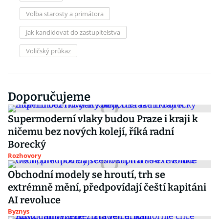
Volba starosty a primátora
Jak kandidovat do zastupitelstva
Voličský průkaz
Doporučujeme
Supermoderní vlaky budou Praze i kraji k
ničemu bez nových kolejí, říká radní
Borecký
Rozhovory
Obchodní modely se hroutí, trh se
extrémně mění, předpovídají čeští kapitáni
AI revoluce
Byznys