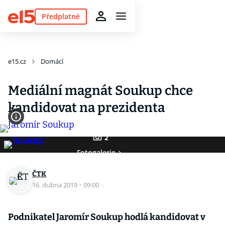
Předplatné
e15.cz
Domácí
Mediální magnát Soukup chce
kandidovat na prezidenta
2
Fotogalerie
ČTK
16. dubna 2019
·
09:00
Podnikatel Jaromír Soukup hodlá kandidovat v