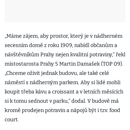
„Máme zájem, aby prostor, který je v nádherném
secesním domě z roku 1909, nabídl občanům a
návštěvníkům Prahy nejen kvalitní potraviny,“ řekl
místostarosta Prahy 5 Martin Damašek (TOP 09).
„Chceme oživit jednak budovu, ale také celé
náměstí s nádherným parkem. Aby si lidé mohli
koupit třeba kávu a croissant a v letních měsících
si k tomu sednout v parku,“ dodal. V budově má
kromě prodejen potravin a nápojů být i tzv. food
court.