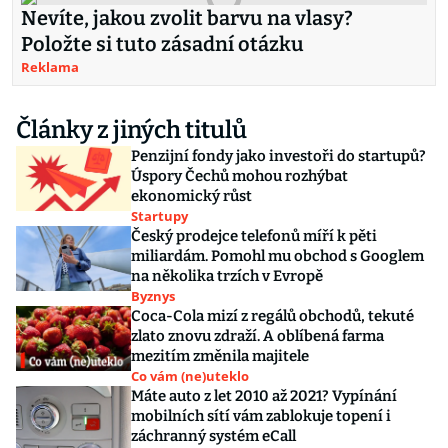
Nevíte, jakou zvolit barvu na vlasy?
Položte si tuto zásadní otázku
Reklama
Články z jiných titulů
Penzijní fondy jako investoři do startupů?
Úspory Čechů mohou rozhýbat
ekonomický růst
Startupy
Český prodejce telefonů míří k pěti
miliardám. Pomohl mu obchod s Googlem
na několika trzích v Evropě
Byznys
Coca-Cola mizí z regálů obchodů, tekuté
zlato znovu zdraží. A oblíbená farma
mezitím změnila majitele
Co vám (ne)uteklo
Máte auto z let 2010 až 2021? Vypínání
mobilních sítí vám zablokuje topení i
záchranný systém eCall