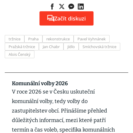
Začít diskuzi
tržnice
Praha
rekonstrukce
Pavel Vyhnánek
Pražská tržnice
Jan Chabr
jídlo
Smíchovská tržnice
Alois Čenský
Komunální volby 2026
V roce 2026 se v Česku uskuteční
komunální volby, tedy volby do
zastupitelstev obcí. Přinášíme přehled
důležitých informací, mezi které patří
termín a čas voleb, specifika komunálních