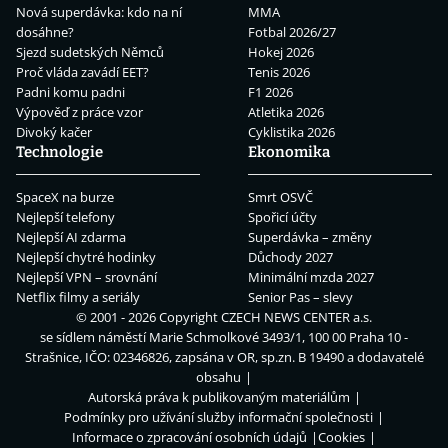
Nová superdávka: kdo na ní
MMA
dosáhne?
Fotbal 2026/27
Sjezd sudetských Němců
Hokej 2026
Proč vláda zavádí EET?
Tenis 2026
Padni komu padni
F1 2026
Výpověď z práce vzor
Atletika 2026
Divoký kačer
Cyklistika 2026
Technologie
Ekonomika
SpaceX na burze
Smrt OSVČ
Nejlepší telefony
Spořicí účty
Nejlepší AI zdarma
Superdávka – změny
Nejlepší chytré hodinky
Důchody 2027
Nejlepší VPN – srovnání
Minimální mzda 2027
Netflix filmy a seriály
Senior Pas – slevy
© 2001 - 2026 Copyright
CZECH NEWS CENTER a.s.
se sídlem náměstí Marie Schmolkové 3493/1, 100 00 Praha 10 -
Strašnice, IČO: 02346826, zapsána v OR, sp.zn. B 19490 a dodavatelé
obsahu
Autorská práva k publikovaným materiálům
Podmínky pro užívání služby informační společnosti
Informace o zpracování osobních údajů
Cookies