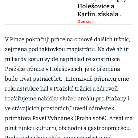
Holešovice a
Karlín, získala
stavební povolení
Domácí
V Praze pokračují práce na obnově dalších tržnic,
zejména pod taktovkou magistrátu. Na dvě až tři
miliardy korun vyjde například rekonstrukce
Pražské tržnice v Holešovicích, jejíž přeměna
bude trvat patnáct let. „Intenzivně připravujeme
rekonstrukce hal v Pražské tržnici a zároveň
rozšiřujeme nabídku služeb areálu pro Pražany i
ve stávajících prostorách,“ uvedl náměstek
primátora Pavel Vyhnánek (Praha sobě). Areál má
plnit funkci kulturní, obchodní a gastronomickou.