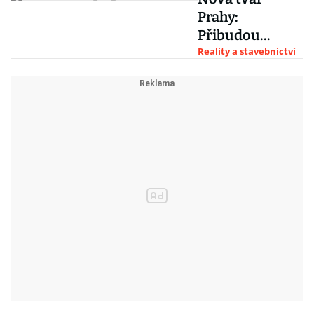
Prahy:
Přibudou
mosty, Vltavská
Reality a stavebnictví
filharmonie a
změní se
Václavák i
Revoluční