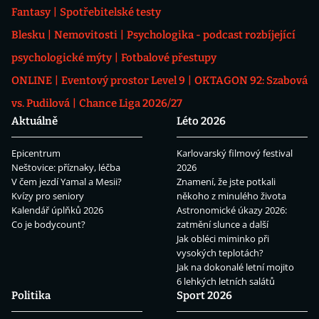
Fantasy
Spotřebitelské testy
Blesku
Nemovitosti
Psychologika - podcast rozbíjející
psychologické mýty
Fotbalové přestupy
ONLINE
Eventový prostor Level 9
OKTAGON 92: Szabová
vs. Pudilová
Chance Liga 2026/27
Aktuálně
Léto 2026
Epicentrum
Karlovarský filmový festival
Neštovice: příznaky, léčba
2026
V čem jezdí Yamal a Mesii?
Znamení, že jste potkali
Kvízy pro seniory
někoho z minulého života
Kalendář úplňků 2026
Astronomické úkazy 2026:
Co je bodycount?
zatmění slunce a další
Jak obléci miminko při
vysokých teplotách?
Jak na dokonalé letní mojito
6 lehkých letních salátů
Politika
Sport 2026