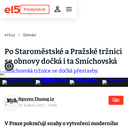
Předplatné
e15.cz
Domácí
Po Staroměstské a Pražské tržnici
se obnovy dočká i ta Smíchovská
Nguyen Thuong Ly
0
10. května 2021
·
14:00
V Praze pokračují snahy o vytvoření moderního