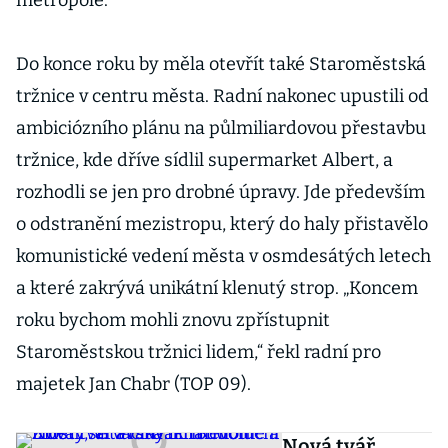
metropole.
Do konce roku by měla otevřít také Staroměstská
tržnice v centru města. Radní nakonec upustili od
ambiciózního plánu na půlmiliardovou přestavbu
tržnice, kde dříve sídlil supermarket Albert, a
rozhodli se jen pro drobné úpravy. Jde především
o odstranění mezistropu, který do haly přistavělo
komunistické vedení města v osmdesátých letech
a které zakrývá unikátní klenutý strop. „Koncem
roku bychom mohli znovu zpřístupnit
Staroměstskou tržnici lidem,“ řekl radní pro
majetek Jan Chabr (TOP 09).
Nová tvář