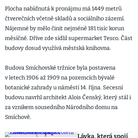
Plocha nabídnutá k pronájmu má 1449 metrů
čtverečních včetně skladů a sociálního zázemí.
Nájemné by mělo činit nejméně 181 tisíc korun
měsíčně. Dříve zde sídlil supermarket Tesco. Část
budovy dosud využívá městská knihovna.
Budova Smíchovské tržnice byla postavena
v letech 1906 až 1909 na pozemcích bývalé
botanické zahrady u náměstí 14. října. Secesní
budovu navrhl architekt Alois Čenský, který stál i
za vznikem sousedního Národního domu na
Smíchově.
Lávka, která spojí