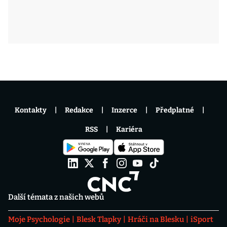
Kontakty
Redakce
Inzerce
Předplatné
RSS
Kariéra
Další témata z našich webů
Moje Psychologie
Blesk Tlapky
Hráči na Blesku
iSport