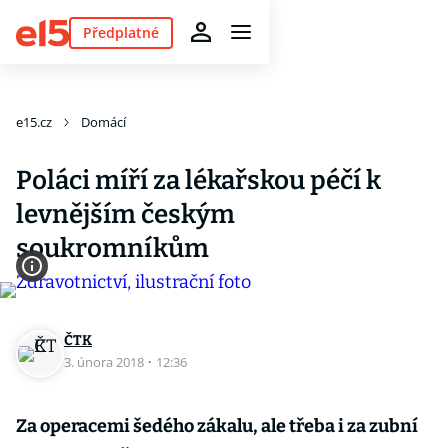
Předplatné
e15.cz
Domácí
Poláci míří za lékařskou péčí k
levnějším českým
soukromníkům
ČTK
3. února 2018
·
12:36
Za operacemi šedého zákalu, ale třeba i za zubní