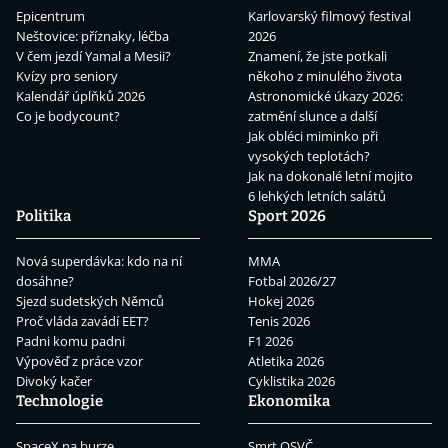
Epicentrum
Karlovarský filmový festival
Neštovice: příznaky, léčba
2026
V čem jezdí Yamal a Mesii?
Znamení, že jste potkali
Kvízy pro seniory
někoho z minulého života
Kalendář úplňků 2026
Astronomické úkazy 2026:
Co je bodycount?
zatmění slunce a další
Jak obléci miminko při
vysokých teplotách?
Jak na dokonalé letní mojito
6 lehkých letních salátů
Politika
Sport 2026
Nová superdávka: kdo na ní
MMA
dosáhne?
Fotbal 2026/27
Sjezd sudetských Němců
Hokej 2026
Proč vláda zavádí EET?
Tenis 2026
Padni komu padni
F1 2026
Výpověď z práce vzor
Atletika 2026
Divoký kačer
Cyklistika 2026
Technologie
Ekonomika
SpaceX na burze
Smrt OSVČ