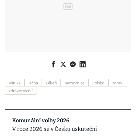
Klinika
léčba
Lékaři
nemocnice
Polsko
zdraví
zdravotnictví
Komunální volby 2026
V roce 2026 se v Česku uskuteční