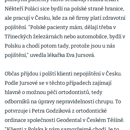
Někteří Poláci sice bydlí na polské straně hranice,
ale pracují v Česku, kde za ně firmy platí zdravotní
pojištění. "Polské pacienty mám, dělají třeba v
Třineckých železárnách nebo automobilce, bydlí v
Polsku a chodí potom tady, protože jsou u nás
pojištění," uvedla lékařka Eva Jursová.
Občas přijdou i polští klienti nepojištění v Česku.
Podle Jursové se v těchto případech zajímají
hlavně o možnou péči ortodontistů, tedy
odborníků na úpravy nepravidelností chrupu. To
potvrzuje i Petra Godziková z ortodontické
ordinace společnosti Geodental v Českém Těšíně.
"Klienti z Polska k nám samozřejmě chodí. Je to