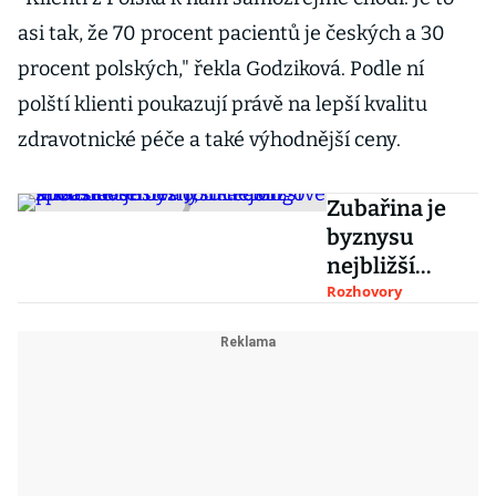
asi tak, že 70 procent pacientů je českých a 30
procent polských," řekla Godziková. Podle ní
polští klienti poukazují právě na lepší kvalitu
zdravotnické péče a také výhodnější ceny.
Zubařina je
byznysu
nejbližší
lékařské
Rozhovory
řemeslo, říká
člen
představenstv
a J&T
Leasingové
společnosti