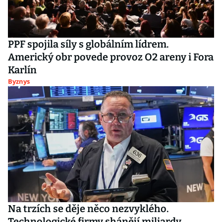
PPF spojila síly s globálním lídrem.
Americký obr povede provoz O2 areny i Fora
Karlín
Byznys
Na trzích se děje něco nezvyklého.
Technologické firmy shánějí miliardy