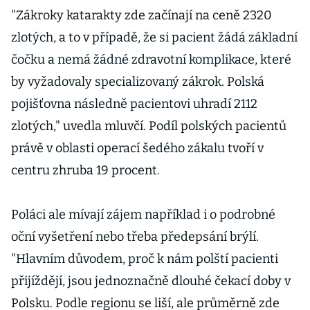
"Zákroky katarakty zde začínají na ceně 2320
zlotých, a to v případě, že si pacient žádá základní
čočku a nemá žádné zdravotní komplikace, které
by vyžadovaly specializovaný zákrok. Polská
pojišťovna následně pacientovi uhradí 2112
zlotých," uvedla mluvčí. Podíl polských pacientů
právě v oblasti operací šedého zákalu tvoří v
centru zhruba 19 procent.
Poláci ale mívají zájem například i o podrobné
oční vyšetření nebo třeba předepsání brýlí.
"Hlavním důvodem, proč k nám polští pacienti
přijíždějí, jsou jednoznačně dlouhé čekací doby v
Polsku. Podle regionu se liší, ale průměrně zde