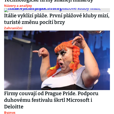
Názory a analýzy
Itálie vyklízí pláže. První plážové kluby mizí,
turisté změnu pocítí brzy
Zahraniční
Firmy couvají od Prague Pride. Podporu
duhovému festivalu škrtl Microsoft i
Deloitte
Byznys