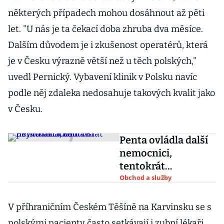
některých případech mohou dosáhnout až pěti
let. "U nás je ta čekací doba zhruba dva měsíce.
Dalším důvodem je i zkušenost operatérů, která
je v Česku výrazně větší než u těch polských,"
uvedl Pernický. Vybavení klinik v Polsku navíc
podle něj zdaleka nedosahuje takových kvalit jako
v Česku.
Penta ovládla další
nemocnici,
tentokrát
psychiatrickou
Obchod a služby
V příhraničním Českém Těšíně na Karvinsku se s
polskými pacienty často setkávají i zubní lékaři.