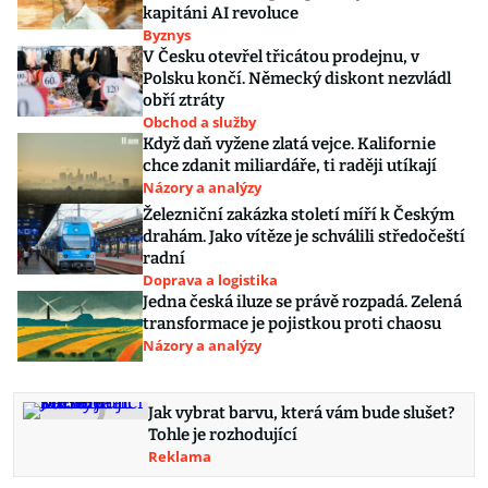
kapitáni AI revoluce
Byznys
V Česku otevřel třicátou prodejnu, v
Polsku končí. Německý diskont nezvládl
obří ztráty
Obchod a služby
Když daň vyžene zlatá vejce. Kalifornie
chce zdanit miliardáře, ti raději utíkají
Názory a analýzy
Železniční zakázka století míří k Českým
drahám. Jako vítěze je schválili středočeští
radní
Doprava a logistika
Jedna česká iluze se právě rozpadá. Zelená
transformace je pojistkou proti chaosu
Názory a analýzy
Jak vybrat barvu, která vám bude slušet?
Tohle je rozhodující
Reklama