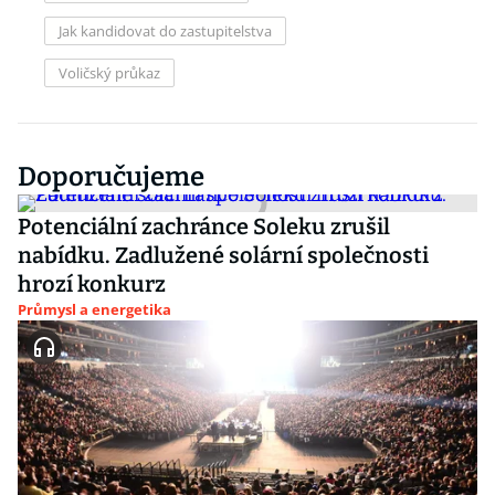
Jak kandidovat do zastupitelstva
Voličský průkaz
Doporučujeme
Potenciální zachránce Soleku zrušil
nabídku. Zadlužené solární společnosti
hrozí konkurz
Průmysl a energetika