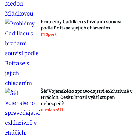
Problémy Cadillacu s brzdami souvisí
podle Bottase s jejich chlazením
F1 Sport
Šéf Vojenského zpravodajství exkluzivně v
Hráčích: Česku hrozil vyšší stupeň
nebezpečí!
Blesk hráči