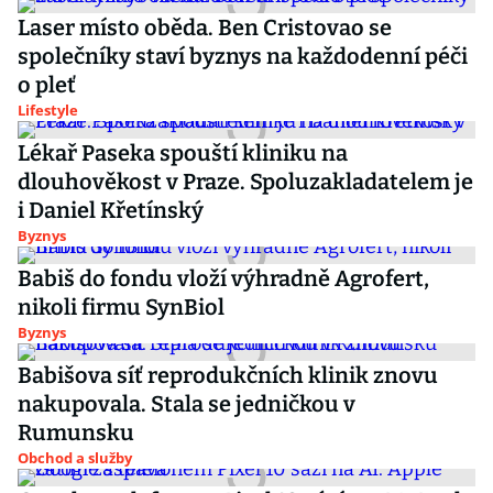
Laser místo oběda. Ben Cristovao se
společníky staví byznys na každodenní péči
o pleť
Lifestyle
Lékař Paseka spouští kliniku na
dlouhověkost v Praze. Spoluzakladatelem je
i Daniel Křetínský
Byznys
Babiš do fondu vloží výhradně Agrofert,
nikoli firmu SynBiol
Byznys
Babišova síť reprodukčních klinik znovu
nakupovala. Stala se jedničkou v
Rumunsku
Obchod a služby