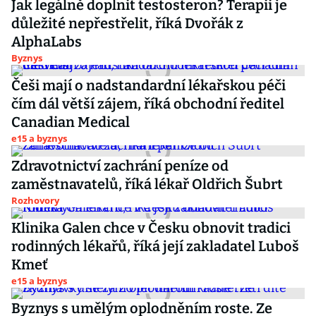
Jak legálně doplnit testosteron? Terapii je
důležité nepřestřelit, říká Dvořák z
AlphaLabs
Byznys
Češi mají o nadstandardní lékařskou péči
čím dál větší zájem, říká obchodní ředitel
Canadian Medical
e15 a byznys
Zdravotnictví zachrání peníze od
zaměstnavatelů, říká lékař Oldřich Šubrt
Rozhovory
Klinika Galen chce v Česku obnovit tradici
rodinných lékařů, říká její zakladatel Luboš
Kmeť
e15 a byznys
Byznys s umělým oplodněním roste. Ze