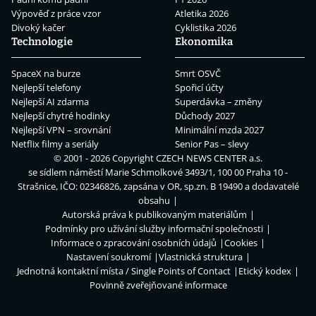
Výpověď z práce vzor
Atletika 2026
Divoký kačer
Cyklistika 2026
Technologie
Ekonomika
SpaceX na burze
Smrt OSVČ
Nejlepší telefony
Spořicí účty
Nejlepší AI zdarma
Superdávka – změny
Nejlepší chytré hodinky
Důchody 2027
Nejlepší VPN – srovnání
Minimální mzda 2027
Netflix filmy a seriály
Senior Pas – slevy
© 2001 - 2026 Copyright
CZECH NEWS CENTER a.s.
se sídlem náměstí Marie Schmolkové 3493/1, 100 00 Praha 10 -
Strašnice, IČO: 02346826, zapsána v OR, sp.zn. B 19490 a dodavatelé
obsahu
Autorská práva k publikovaným materiálům
Podmínky pro užívání služby informační společnosti
Informace o zpracování osobních údajů
Cookies
Nastavení soukromí
Vlastnická struktura
Jednotná kontaktní místa / Single Points of Contact
Etický kodex
Povinně zveřejňované informace