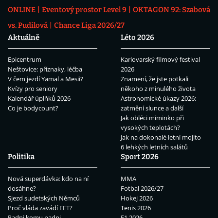
ONLINE
Eventový prostor Level 9
OKTAGON 92: Szabová
vs. Pudilová
Chance Liga 2026/27
Aktuálně
Léto 2026
Epicentrum
Karlovarský filmový festival
Neštovice: příznaky, léčba
2026
V čem jezdí Yamal a Mesii?
Znamení, že jste potkali
Kvízy pro seniory
někoho z minulého života
Kalendář úplňků 2026
Astronomické úkazy 2026:
Co je bodycount?
zatmění slunce a další
Jak obléci miminko při
vysokých teplotách?
Jak na dokonalé letní mojito
6 lehkých letních salátů
Politika
Sport 2026
Nová superdávka: kdo na ní
MMA
dosáhne?
Fotbal 2026/27
Sjezd sudetských Němců
Hokej 2026
Proč vláda zavádí EET?
Tenis 2026
Padni komu padni
F1 2026