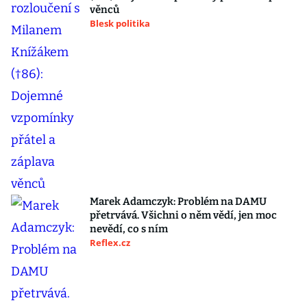
věnců
Blesk politika
Marek Adamczyk: Problém na DAMU
přetrvává. Všichni o něm vědí, jen moc
nevědí, co s ním
Reflex.cz