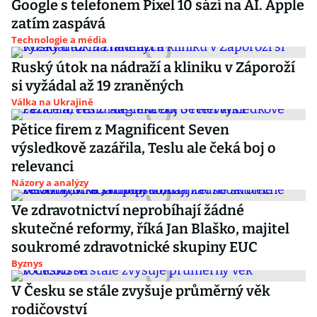
Google s telefonem Pixel 10 sází na AI. Apple
zatím zaspává
Technologie a média
Ruský útok na nádraží a kliniku v Záporoží
si vyžádal až 19 zraněných
Válka na Ukrajině
Pětice firem z Magnificent Seven
výsledkově zazářila, Teslu ale čeká boj o
relevanci
Názory a analýzy
Ve zdravotnictví neprobíhají žádné
skutečné reformy, říká Jan Blaško, majitel
soukromé zdravotnické skupiny EUC
Byznys
V Česku se stále zvyšuje průměrný věk
rodičovství