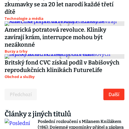
zkumavky se za 20 let narodí každé třetí
dítě
Technologie a média
Americká potratová revoluce. Kliniky
zavírají krám, interrupce mohou být
nezákonné
Burzy a trhy
Britský fond CVC získal podíl v Babišových
reprodukčních klinikách FutureLife
Obchod a služby
Předchozí
Další
Články z jiných titulů
Poslední rozloučení s Milanem Knížákem
(†86): Dojemné vzpomínky přátel a záplava