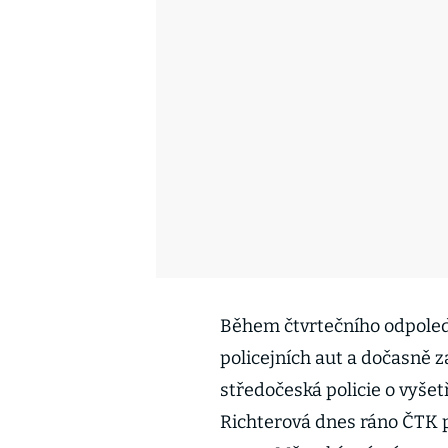
Během čtvrtečního odpoledn
policejních aut a dočasně za
středočeská policie o vyšet
Richterová dnes ráno ČTK p