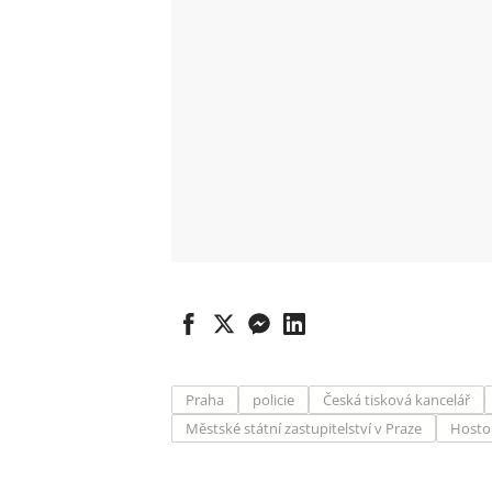
Praha
policie
Česká tisková kancelář
Městské státní zastupitelství v Praze
Hosto