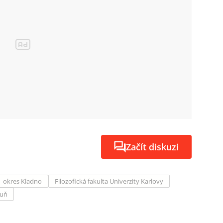
Začít diskuzi
okres Kladno
Filozofická fakulta Univerzity Karlovy
uň