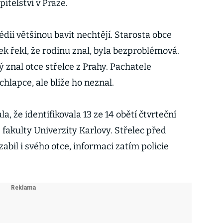
itelství v Praze.
édii většinou bavit nechtějí. Starosta obce
k řekl, že rodinu znal, byla bezproblémová.
rý znal otce střelce z Prahy. Pachatele
chlapce, ale blíže ho neznal.
a, že identifikovala 13 ze 14 obětí čtvrteční
é fakulty Univerzity Karlovy. Střelec před
bil i svého otce, informaci zatím policie