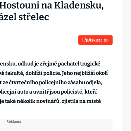
v Hostouni na Kladensku,
zel střelec
Diskuze (
0
)
ensku, odkud je zřejmě pachatel tragické
é fakultě, dohlíží policie. Jeho nejbližší okolí
 ze čtvrtečního policejního zásahu odjela,
icejní auto a uvnitř jsou policisté, kteří
je také několik novinářů, zjistila na místě