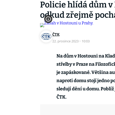
Policie hlídá dům 
odkud zřejmě pochá
ČTK
22. prosince 2023
·
10:03
Na dům v Hostouni na Klad
střelby v Praze na Filozofick
je zapáskované. Většina aut
naproti domu stojí jedno pol
sledují dění u domu. Poblíž 
ČTK.