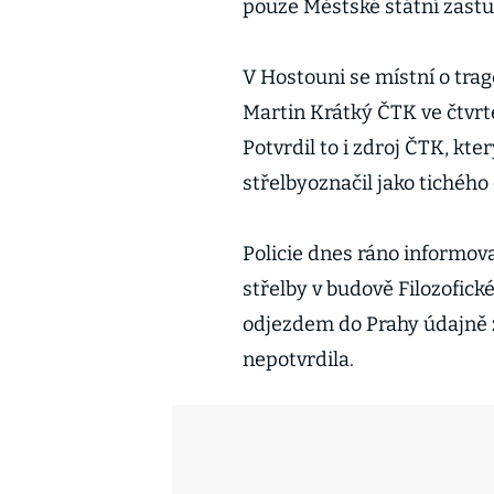
pouze Městské státní zastup
V Hostouni se místní o trag
Martin Krátký ČTK ve čtvrte
Potvrdil to i zdroj ČTK, kte
střelbyoznačil jako tichého 
Policie dnes ráno informoval
střelby v budově Filozofick
odjezdem do Prahy údajně za
nepotvrdila.