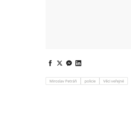
Miroslav Petráň
policie
Věci veřejné