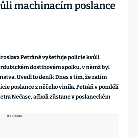
kvůli machinacím poslance
roslava Petráně vyšetřuje policie kvůli
ardubickém dostihovém spolku, v němž byl
stva. Uvedl to deník Dnes s tím, že zatím
icie poslance z něčeho vinila. Petráň v pondělí
 Petra Nečase, ačkoli zůstane v poslaneckém