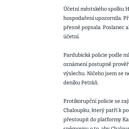
Účetní městského spolku H
hospodaření upozornila. P
přesně popsala. Poslanec a
účetní.
Pardubická policie podle ml
oznámení postupně prověřuj
výslechu. Ničeho jsem se ne
deníku Petráň.
Protikorupční policie se za
Chaloupku, který patří k p
přestoupit do platformy Ka
sněmovnu o to, aby Chaloup