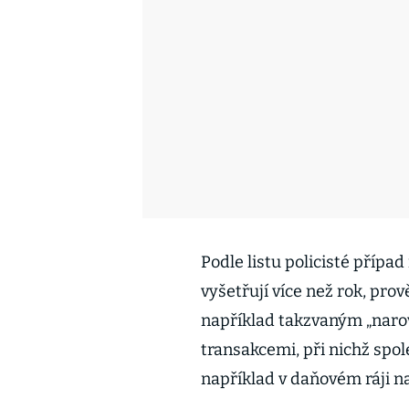
Podle listu policisté příp
vyšetřují více než rok, pro
například takzvaným „naro
transakcemi, při nichž spole
například v daňovém ráji n