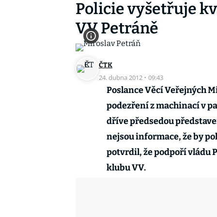
Policie vyšetřuje 
VV Petráně
ČTK
24. dubna 2012
·
09:43
Poslance Věcí Veřejných Mi
podezření z machinací v p
dříve předsedou představen
nejsou informace, že by pol
potvrdil, že podpoří vládu
klubu VV.