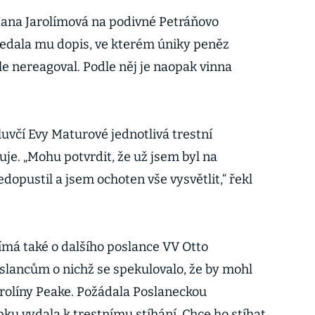
ana Jarolímová na podivné Petráňovo
ředala mu dopis, ve kterém úniky peněz
le nereagoval. Podle něj je naopak vinna
uvčí Evy Maturové jednotlivá trestní
e. „Mohu potvrdit, že už jsem byl na
dopustil a jsem ochoten vše vysvětlit,“ řekl
jímá také o dalšího poslance VV Otto
oslancům o nichž se spekulovalo, že by mohl
rolíny Peake. Požádala Poslaneckou
ku vydala k trestnímu stíhání. Chce ho stíhat