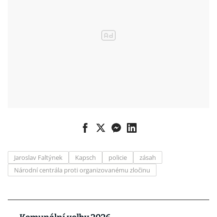
Jaroslav Faltýnek
Kapsch
policie
zásah
Národní centrála proti organizovanému zločinu