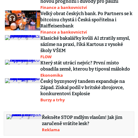
novou prognózu i důvody pro pauzu
Finance a bankovnictví
Velký obrat českých bank. Po Partners se k
bitcoinu chystá i Česká spořitelna i
Raiffeisenbank
Finance a bankovnictví
Klasické bakalářky kvůli AI ztratily smysl,
sázíme na praxi, říká Kartous z vysoké
školy VŠEM
FLOW
Který stát utrácí nejvíc? První místo
obsadila země, kterou by tipoval málokdo
Ekonomika
Český byznysový tandem expanduje na
Západ. Získal podíl v britské zbrojovce,
konkurentovi Explosie
Burzy a trhy
Řekněte STOP mdlým vlasům! Jak jim
zaručeně vrátíte lesk?
Reklama