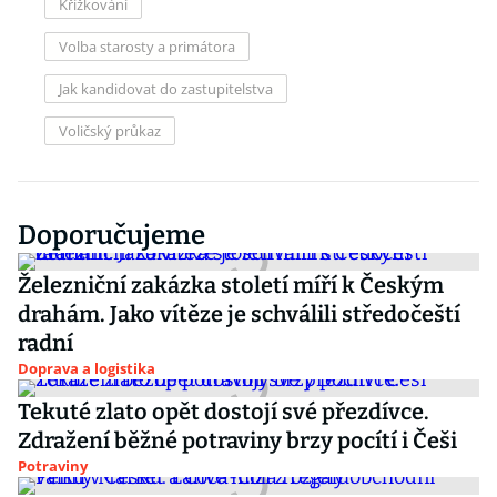
Křížkování
Volba starosty a primátora
Jak kandidovat do zastupitelstva
Voličský průkaz
Doporučujeme
Železniční zakázka století míří k Českým
drahám. Jako vítěze je schválili středočeští
radní
Doprava a logistika
Tekuté zlato opět dostojí své přezdívce.
Zdražení běžné potraviny brzy pocítí i Češi
Potraviny