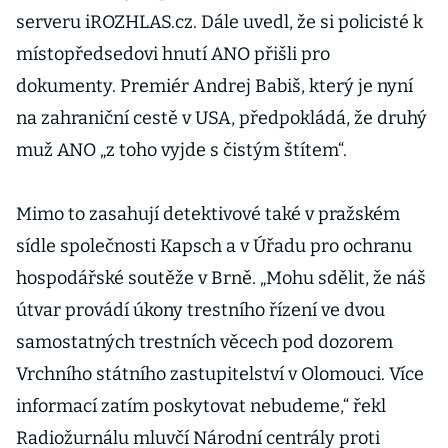
serveru iROZHLAS.cz. Dále uvedl, že si policisté k
místopředsedovi hnutí ANO přišli pro
dokumenty. Premiér Andrej Babiš, který je nyní
na zahraniční cestě v USA, předpokládá, že druhý
muž ANO „z toho vyjde s čistým štítem“.
Mimo to zasahují detektivové také v pražském
sídle společnosti Kapsch a v Úřadu pro ochranu
hospodářské soutěže v Brně. „Mohu sdělit, že náš
útvar provádí úkony trestního řízení ve dvou
samostatných trestních věcech pod dozorem
Vrchního státního zastupitelství v Olomouci. Více
informací zatím poskytovat nebudeme,“ řekl
Radiožurnálu mluvčí Národní centrály proti