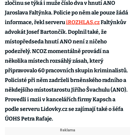
zločinu se týká i muže číslo dva v hnutí ANO
Jaroslava Faltýnka. Policie po něm ale pouze žádá
informace, řekl serveru
iROZHLAS.cz
Faltýnkův
advokát Josef Bartončík. Doplnil také, že
místopředseda hnutí ANO není z ničeho
podezřelý. NCOZ momentálně provádí na
několika místech rozsáhlý zásah, který
připravovalo 60 pracovních skupin kriminalistů.
Policisté při něm zadrželi brněnského radního a
někdejšího místostarostu Jiřího Švachulu (ANO).
Provedli i razii v kancelářích firmy Kapsch a
podle serveru Lidovky.cz se zajímají také o šéfa
ÚOHS Petra Rafaje.