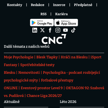
Kontakty
Redakce
Inzerce
Předplatné
RSS
Kariéra
Další témata z našich webů
Moje Psychologie
Blesk Tlapky
Hráči na Blesku
iSport
Fantasy
Spotřebitelské testy
Blesku
Nemovitosti
Psychologika - podcast rozbíjející
psychologické mýty
Fotbalové přestupy
ONLINE
Eventový prostor Level 9
OKTAGON 92: Szabová
vs. Pudilová
Chance Liga 2026/27
Aktuálně
Léto 2026