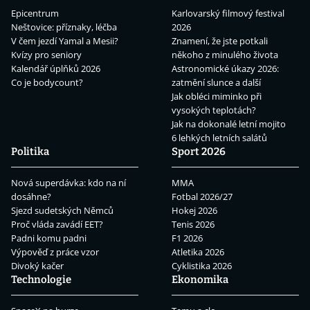
Epicentrum
Karlovarský filmový festival
Neštovice: příznaky, léčba
2026
V čem jezdí Yamal a Mesii?
Znamení, že jste potkali
Kvízy pro seniory
někoho z minulého života
Kalendář úplňků 2026
Astronomické úkazy 2026:
Co je bodycount?
zatmění slunce a další
Jak obléci miminko při
vysokých teplotách?
Jak na dokonalé letní mojito
6 lehkých letních salátů
Politika
Sport 2026
Nová superdávka: kdo na ní
MMA
dosáhne?
Fotbal 2026/27
Sjezd sudetských Němců
Hokej 2026
Proč vláda zavádí EET?
Tenis 2026
Padni komu padni
F1 2026
Výpověď z práce vzor
Atletika 2026
Divoký kačer
Cyklistika 2026
Technologie
Ekonomika