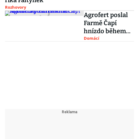
říká Faltýnek
Rozhovory
Agrofert poslal
Farmě Čapí
hnízdo během
několika let
Domácí
stamiliony za
reklamu