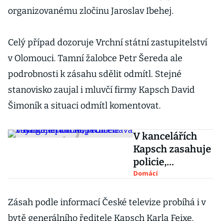
organizovanému zločinu Jaroslav Ibehej.
Celý případ dozoruje Vrchní státní zastupitelství
v Olomouci. Tamní žalobce Petr Šereda ale
podrobnosti k zásahu sdělit odmítl. Stejné
stanovisko zaujal i mluvčí firmy Kapsch David
Šimoník a situaci odmítl komentovat.
V kancelářích
Kapsch zasahuje
policie,
prohledává i byt
Domácí
generálního
ředitele
Zásah podle informací České televize probíhá i v
bytě generálního ředitele Kapsch Karla Feixe.