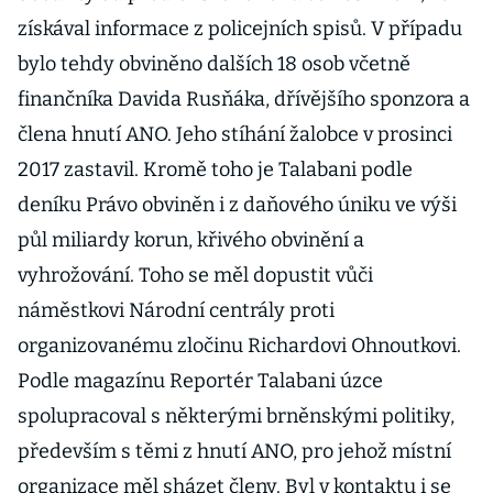
získával informace z policejních spisů. V případu
bylo tehdy obviněno dalších 18 osob včetně
finančníka Davida Rusňáka, dřívějšího sponzora a
člena hnutí ANO. Jeho stíhání žalobce v prosinci
2017 zastavil. Kromě toho je Talabani podle
deníku Právo obviněn i z daňového úniku ve výši
půl miliardy korun, křivého obvinění a
vyhrožování. Toho se měl dopustit vůči
náměstkovi Národní centrály proti
organizovanému zločinu Richardovi Ohnoutkovi.
Podle magazínu Reportér Talabani úzce
spolupracoval s některými brněnskými politiky,
především s těmi z hnutí ANO, pro jehož místní
organizace měl sházet členy. Byl v kontaktu i se