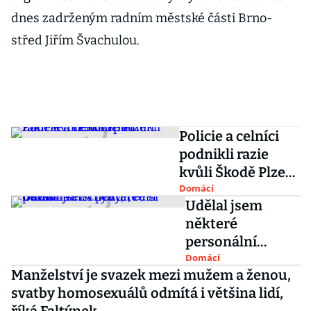
dnes zadrženým radním městské části Brno-
střed Jiřím Švachulou.
Policie a celníci
podnikli razie
kvůli Škodě Plzeň.
Zadrželi několik
Domácí
Udělal jsem
lidí
některé
personální
chyby, teď si
Domácí
Manželství je svazek mezi mužem a ženou,
dávám větší
svatby homosexuálů odmítá i většina lidí,
pozor, řekl Babiš