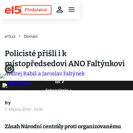
Předplatné
e15.cz
Domácí
Policisté přišli i k
místopředsedovi ANO Faltýnkovi
2
Fotogalerie
fry
7. března 2019
·
10:30
Zásah Národní centrály proti organizovanému